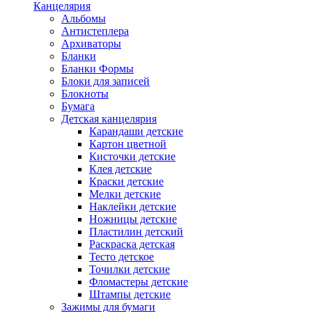
Канцелярия
Альбомы
Антистеплера
Архиваторы
Бланки
Бланки Формы
Блоки для записей
Блокноты
Бумага
Детская канцелярия
Карандаши детские
Картон цветной
Кисточки детские
Клея детские
Краски детские
Мелки детские
Наклейки детские
Ножницы детские
Пластилин детский
Раскраска детская
Тесто детское
Точилки детские
Фломастеры детские
Штампы детские
Зажимы для бумаги