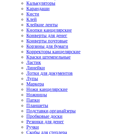
Калькуляторы
Карандаши
Кисти
Клей
Клейкие ленты
Кнопки канцелярские
Конверты для денег
Конверты почтовые
Корзины для бумаги
Корректоры канцелярские
Краски штемпельные
Ластик
Линейки
Лотки для документов
Лупы
Маркера
Ножи канцелярские
Ножницы
Папки
Планшеты
Подставки,органайзеры
Пробковые доски
Резинки для денег
Ручки
Скобы для степлера