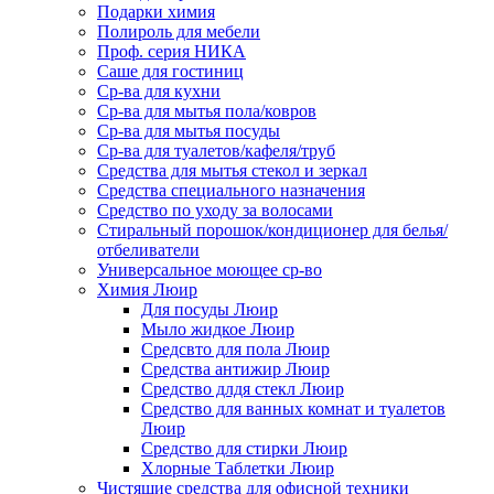
Подарки химия
Полироль для мебели
Проф. серия НИКА
Саше для гостиниц
Ср-ва для кухни
Ср-ва для мытья пола/ковров
Ср-ва для мытья посуды
Ср-ва для туалетов/кафеля/труб
Средства для мытья стекол и зеркал
Средства специального назначения
Средство по уходу за волосами
Стиральный порошок/кондиционер для белья/
отбеливатели
Универсальное моющее ср-во
Химия Люир
Для посуды Люир
Мыло жидкое Люир
Средсвто для пола Люир
Средства антижир Люир
Средство длдя стекл Люир
Средство для ванных комнат и туалетов
Люир
Средство для стирки Люир
Хлорные Таблетки Люир
Чистящие средства для офисной техники