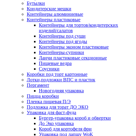
Бутылки
Кондитерские мешки
Контейнеры алюминиевые
Контейнеры пластиковые
Контейнеры для тортов/кондитерских
изделий/салатов
Контейнеры под суши
Контейнеры под ягоды
Контейнеры эконом пластиковые
Контейнеры-супники
Ланчи пластиковые секционные
Пищевые ведра
Соусники
Коробки под торт картонные
Лотки,подложки ВПС и пластик
Пергамент
Новогодняя упаковка
Пицца коробки
Пленка пищевая П/Э
Подложка для торат ДО ЭКО
Упаковка для фаст-фуда
Бургер-упаковка короб и обвертки
До Эко упаковка
Короб для кортофеля фри
Упаковка под лапшу WoK