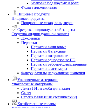
Упаковка под шаурму и ролл
Фольга алюминиевая
Пищевые продукты
Пищевые продукты
Порционные сахар, соль, перец
Средства индивидуальной защиты
Средства индивидуальной защиты
Дождевики
Перчатки
Перчатки виниловые
Перчатки Латексные
Перчатки нитриловые
Перчатки одноразовые ПЭ
Перчатки рабочие/хозяйственные
Перчатки эластомеры
Фартук,бахилы,нарукавники,шапочки
Упаковочные материалы
Упаковочные материалы
Лента П/П и скоба для паллет
Скотч
Стрейч паллетный (технический)
Хозяйственные товары