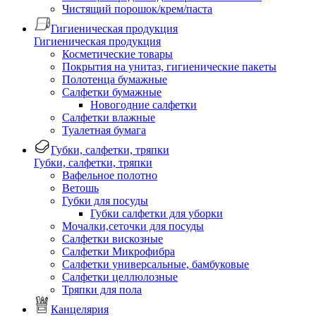
Чистящий порошок/крем/паста
Гигиеническая продукция
Гигиеническая продукция
Косметические товары
Покрытия на унитаз, гигиенические пакеты
Полотенца бумажные
Салфетки бумажные
Новогодние салфетки
Салфетки влажные
Туалетная бумага
Губки, салфетки, тряпки
Губки, салфетки, тряпки
Вафельное полотно
Ветошь
Губки для посуды
Губки салфетки для уборки
Мочалки,сеточки для посуды
Салфетки вискозные
Салфетки Микрофибра
Салфетки универсальные, бамбуковые
Салфетки целлюлозные
Тряпки для пола
Канцелярия