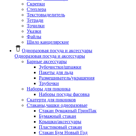
Скрепки
Степлера
Текстовыделитель
Тетради
Точилки
Указки
Файлы
Шило канцелярские
Одноразовая посуда и аксессуары
Одноразовая посуда и аксессуары
Барные аксессуары
Зубочистки/шпажки
Пакеты для льда
Размешиватель/украшения
Трубочки
Наборы для пикника
Наборы посуды фасовка
Скатерти для пикников
Стаканы,чашки одноразовые
Cтакан бумажный ГринПак
Бумажный стакан
Крышки/аксессуары
Пластиковый стакан
Стакан Бум Новый Год