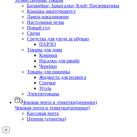
Хозяйственные товары
Батарейки; Зажигалки; Клей; Презервативы
Крышка закаточная/п/э
Лампа накаливания
Настольные игры
Новый год
Свечи
Средства для ухода за обувью
ПАРЛО
Товары для дома
Коврики
Насадки для швабр
Черенки
Товары для пикника
Жидкость для розжига
Спички
Уголь
Электротовары
Чековая лента и этикетки(ценники)
Чековая лента и этикетки(ценники)
Кассовая лента
Ценник (этикетка)
×