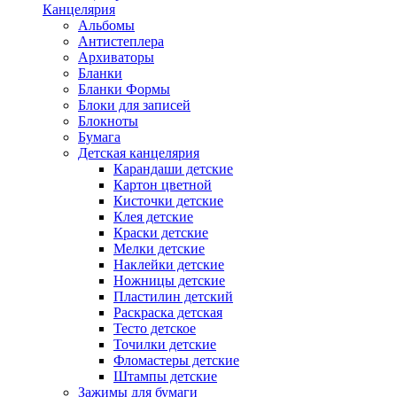
Канцелярия
Альбомы
Антистеплера
Архиваторы
Бланки
Бланки Формы
Блоки для записей
Блокноты
Бумага
Детская канцелярия
Карандаши детские
Картон цветной
Кисточки детские
Клея детские
Краски детские
Мелки детские
Наклейки детские
Ножницы детские
Пластилин детский
Раскраска детская
Тесто детское
Точилки детские
Фломастеры детские
Штампы детские
Зажимы для бумаги