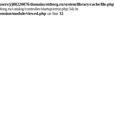
sers/j/j88220076/domains/stdtorg.ru/system/library/cache/file.php
org.ru/catalog/controller/startup/error.php:34) in
xtension/module/viewed.php
on line
32