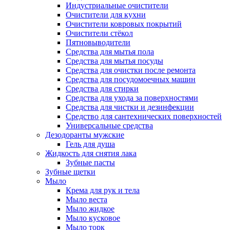
Индустриальные очистители
Очистители для кухни
Очистители ковровых покрытий
Очистители стёкол
Пятновыводители
Средства для мытья пола
Средства для мытья посуды
Средства для очистки после ремонта
Средства для посудомоечных машин
Средства для стирки
Средства для ухода за поверхностями
Средства для чистки и дезинфекции
Средство для сантехнических поверхностей
Универсальные средства
Дезодоранты мужские
Гель для душа
Жидкость для снятия лака
Зубные пасты
Зубные щетки
Мыло
Крема для рук и тела
Мыло веста
Мыло жидкое
Мыло кусковое
Мыло торк