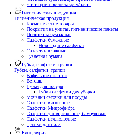
Чистящий порошок/крем/паста
Гигиеническая продукция
Гигиеническая продукция
Косметические товары
Покрытия на унитаз, гигиенические пакеты
Полотенца бумажные
Салфетки бумажные
Новогодние салфетки
Салфетки влажные
Туалетная бумага
Губки, салфетки, тряпки
Губки, салфетки, тряпки
Вафельное полотно
Ветошь
Губки для посуды
Губки салфетки для уборки
Мочалки,сеточки для посуды
Салфетки вискозные
Салфетки Микрофибра
Салфетки универсальные, бамбуковые
Салфетки целлюлозные
Тряпки для пола
Канцелярия