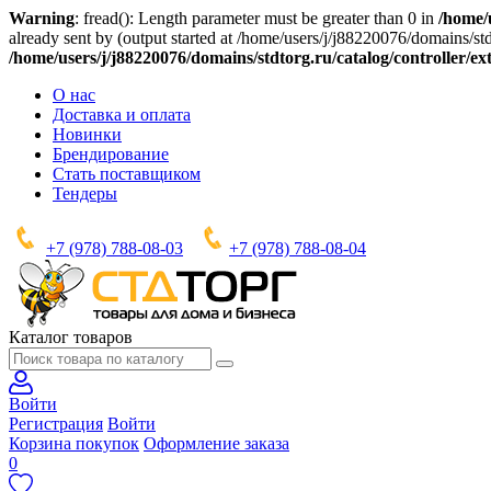
Warning
: fread(): Length parameter must be greater than 0 in
/home/u
already sent by (output started at /home/users/j/j88220076/domains/stdt
/home/users/j/j88220076/domains/stdtorg.ru/catalog/controller/e
О нас
Доставка и оплата
Новинки
Брендирование
Стать поставщиком
Тендеры
+7 (978) 788-08-03
+7 (978) 788-08-04
Каталог товаров
Войти
Регистрация
Войти
Корзина покупок
Оформление заказа
0