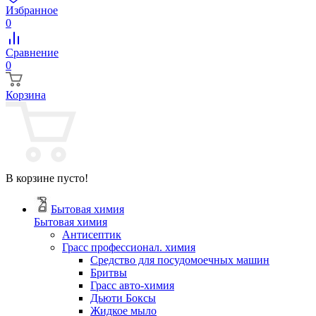
Избранное
0
Сравнение
0
Корзина
В корзине пусто!
Бытовая химия
Бытовая химия
Антисептик
Грасс профессионал. химия
Cредство для посудомоечных машин
Бритвы
Грасс авто-химия
Дьюти Боксы
Жидкое мыло