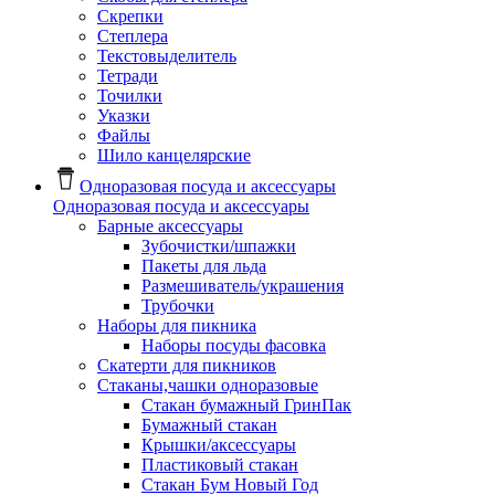
Скрепки
Степлера
Текстовыделитель
Тетради
Точилки
Указки
Файлы
Шило канцелярские
Одноразовая посуда и аксессуары
Одноразовая посуда и аксессуары
Барные аксессуары
Зубочистки/шпажки
Пакеты для льда
Размешиватель/украшения
Трубочки
Наборы для пикника
Наборы посуды фасовка
Скатерти для пикников
Стаканы,чашки одноразовые
Cтакан бумажный ГринПак
Бумажный стакан
Крышки/аксессуары
Пластиковый стакан
Стакан Бум Новый Год