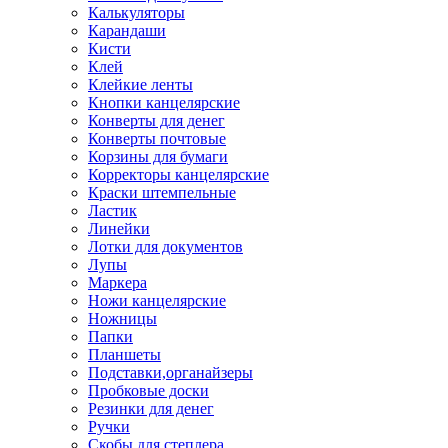
Калькуляторы
Карандаши
Кисти
Клей
Клейкие ленты
Кнопки канцелярские
Конверты для денег
Конверты почтовые
Корзины для бумаги
Корректоры канцелярские
Краски штемпельные
Ластик
Линейки
Лотки для документов
Лупы
Маркера
Ножи канцелярские
Ножницы
Папки
Планшеты
Подставки,органайзеры
Пробковые доски
Резинки для денег
Ручки
Скобы для степлера