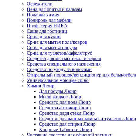
Освежители
Пена для бритья и бальзам
Подарки химия
Полироль для мебели
Проф. серия НИКА
Саше для гостиниц
Ср-ва для кухни
Ср-ва для мытья пола/ковров
Ср-ва для мытья посуды
Ср-ва для туалетов/кафеля/труб
Средства для мытья стекол и зеркал
Средства специального назначения
Средство по уходу за волосами
Стиральный порошок/кондиционер для белья/отбел
Универсальное моющее ср-во
Химия Люир
Для посуды Люир
Мыло жидкое Люир
Средсвто для пола Люир
Средства антижир Люир
Средство длдя стекл Люир
Средство для ванных комнат и туалетов Люир
Средство для стирки Люир
Хлорные Таблетки Люир
Чистящие средства для офисной техники