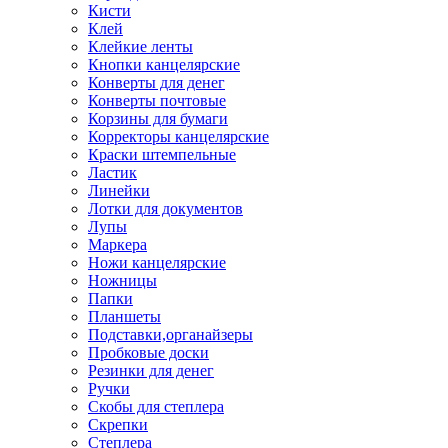
Кисти
Клей
Клейкие ленты
Кнопки канцелярские
Конверты для денег
Конверты почтовые
Корзины для бумаги
Корректоры канцелярские
Краски штемпельные
Ластик
Линейки
Лотки для документов
Лупы
Маркера
Ножи канцелярские
Ножницы
Папки
Планшеты
Подставки,органайзеры
Пробковые доски
Резинки для денег
Ручки
Скобы для степлера
Скрепки
Степлера