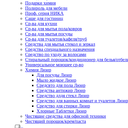
Подарки химия
Полироль для мебели
Проф. серия НИКА
Саше для гостиниц
Ср-ва для кухни
Ср-ва для мытья пола/ковров
Ср-ва для мытья посуды
Ср-ва для туалетов/кафеля/труб
Средства для мытья стекол и зеркал
Средства специального назначения
Средство по уходу за волосами
Стиральный порошок/кондиционер для белья/отбел
Универсальное моющее ср-во
Химия Люир
Для посуды Люир
Мыло жидкое Люир
Средсвто для пола Люир
Средства антижир Люир
Средство длдя стекл Люир
Средство для ванных комнат и туалетов Люир
Средство для стирки Люир
Хлорные Таблетки Люир
Чистящие средства для офисной техники
Чистящий порошок/крем/паста