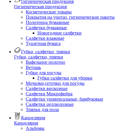
Гигиеническая продукция
Гигиеническая продукция
Косметические товары
Покрытия на унитаз, гигиенические пакеты
Полотенца бумажные
Салфетки бумажные
Новогодние салфетки
Салфетки влажные
Туалетная бумага
Губки, салфетки, тряпки
Губки, салфетки, тряпки
Вафельное полотно
Ветошь
Губки для посуды
Губки салфетки для уборки
Мочалки,сеточки для посуды
Салфетки вискозные
Салфетки Микрофибра
Салфетки универсальные, бамбуковые
Салфетки целлюлозные
Тряпки для пола
Канцелярия
Канцелярия
Альбомы