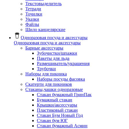
Текстовыделитель
Тетради
Точилки
Указки
Файлы
Шило канцелярские
Одноразовая посуда и аксессуары
Одноразовая посуда и аксессуары
Барные аксессуары
Зубочистки/шпажки
Пакеты для льда
Размешиватель/украшения
Трубочки
Наборы для пикника
Наборы посуды фасовка
Скатерти для пикников
Стаканы,чашки одноразовые
Cтакан бумажный ГринПак
Бумажный стакан
Крышки/аксессуары
Пластиковый стакан
Стакан Бум Новый Год
Стакан бум ЮГ
Стакан бумажный Асмин