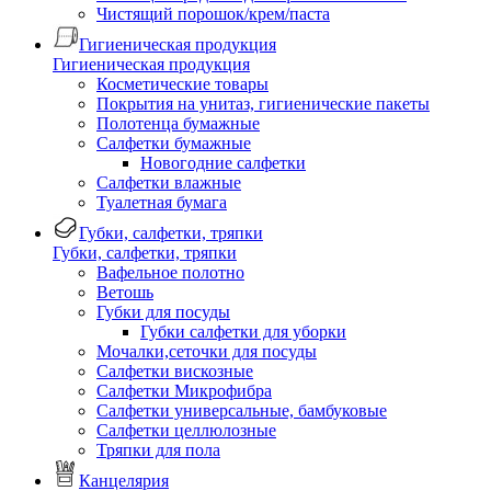
Чистящий порошок/крем/паста
Гигиеническая продукция
Гигиеническая продукция
Косметические товары
Покрытия на унитаз, гигиенические пакеты
Полотенца бумажные
Салфетки бумажные
Новогодние салфетки
Салфетки влажные
Туалетная бумага
Губки, салфетки, тряпки
Губки, салфетки, тряпки
Вафельное полотно
Ветошь
Губки для посуды
Губки салфетки для уборки
Мочалки,сеточки для посуды
Салфетки вискозные
Салфетки Микрофибра
Салфетки универсальные, бамбуковые
Салфетки целлюлозные
Тряпки для пола
Канцелярия