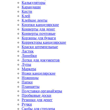
Калькуляторы
Карандаши
Кисти
Клей
Клейкие ленты
Кнопки канцелярские
Конверты для денег
Конверты почтовые
Корзины для бумаги
Корректоры канцелярские
Краски штемпельные
Ластик
Линейки
Лотки для документов
Лупы
Маркера
Ножи канцелярские
Ножницы
Папки
Планшеты
Подставки,органайзеры
Пробковые доски
Резинки для денег
Ручки
Скобы для степлера