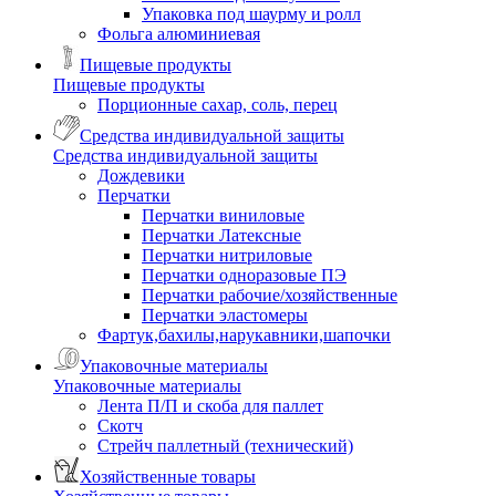
Упаковка под шаурму и ролл
Фольга алюминиевая
Пищевые продукты
Пищевые продукты
Порционные сахар, соль, перец
Средства индивидуальной защиты
Средства индивидуальной защиты
Дождевики
Перчатки
Перчатки виниловые
Перчатки Латексные
Перчатки нитриловые
Перчатки одноразовые ПЭ
Перчатки рабочие/хозяйственные
Перчатки эластомеры
Фартук,бахилы,нарукавники,шапочки
Упаковочные материалы
Упаковочные материалы
Лента П/П и скоба для паллет
Скотч
Стрейч паллетный (технический)
Хозяйственные товары