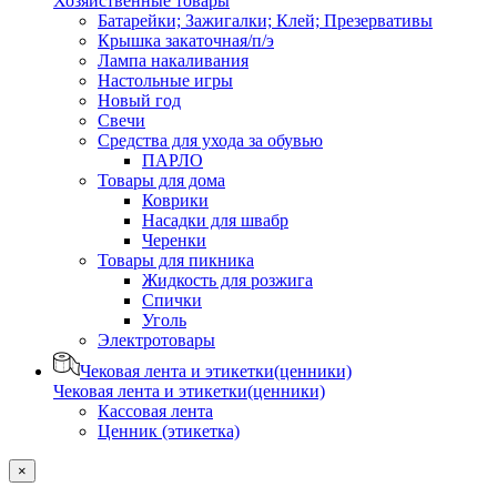
Хозяйственные товары
Батарейки; Зажигалки; Клей; Презервативы
Крышка закаточная/п/э
Лампа накаливания
Настольные игры
Новый год
Свечи
Средства для ухода за обувью
ПАРЛО
Товары для дома
Коврики
Насадки для швабр
Черенки
Товары для пикника
Жидкость для розжига
Спички
Уголь
Электротовары
Чековая лента и этикетки(ценники)
Чековая лента и этикетки(ценники)
Кассовая лента
Ценник (этикетка)
×