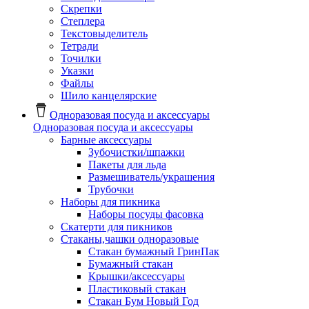
Скрепки
Степлера
Текстовыделитель
Тетради
Точилки
Указки
Файлы
Шило канцелярские
Одноразовая посуда и аксессуары
Одноразовая посуда и аксессуары
Барные аксессуары
Зубочистки/шпажки
Пакеты для льда
Размешиватель/украшения
Трубочки
Наборы для пикника
Наборы посуды фасовка
Скатерти для пикников
Стаканы,чашки одноразовые
Cтакан бумажный ГринПак
Бумажный стакан
Крышки/аксессуары
Пластиковый стакан
Стакан Бум Новый Год