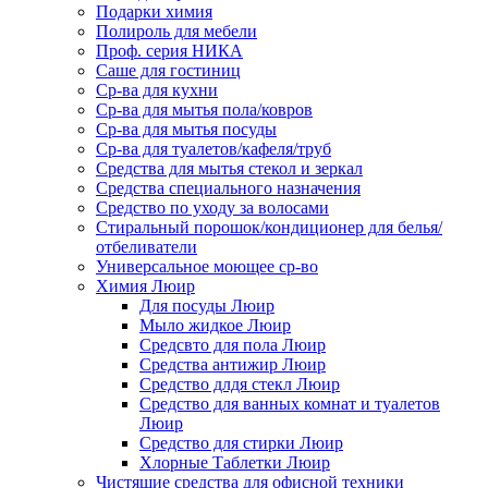
Подарки химия
Полироль для мебели
Проф. серия НИКА
Саше для гостиниц
Ср-ва для кухни
Ср-ва для мытья пола/ковров
Ср-ва для мытья посуды
Ср-ва для туалетов/кафеля/труб
Средства для мытья стекол и зеркал
Средства специального назначения
Средство по уходу за волосами
Стиральный порошок/кондиционер для белья/
отбеливатели
Универсальное моющее ср-во
Химия Люир
Для посуды Люир
Мыло жидкое Люир
Средсвто для пола Люир
Средства антижир Люир
Средство длдя стекл Люир
Средство для ванных комнат и туалетов
Люир
Средство для стирки Люир
Хлорные Таблетки Люир
Чистящие средства для офисной техники