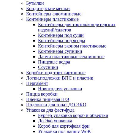
Бутылки
Кондитерские мешки
Контейнеры алюминиевые
Контейнеры пластиковые
Контейнеры для тортов/кондитерских
изделий/салатов
Контейнеры под суши
Контейнеры под ягоды
Контейнеры эконом пластиковые
Контейнеры-супники
Ланчи пластиковые секционные
Пищевые ведра
Соусники
Коробки под торт картонные
Лотки,подложки ВПС и пластик
Пергамент
Новогодняя упаковка
Пицца коробки
Пленка пищевая П/Э
Подложка для торат ДО ЭКО
Упаковка для фаст-фуда
Бургер-упаковка короб и обвертки
До Эко упаковка
Короб для кортофеля фри
Упаковка под лапшу WoK