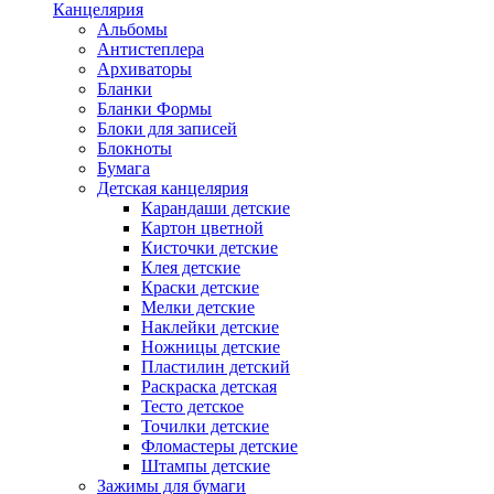
Канцелярия
Альбомы
Антистеплера
Архиваторы
Бланки
Бланки Формы
Блоки для записей
Блокноты
Бумага
Детская канцелярия
Карандаши детские
Картон цветной
Кисточки детские
Клея детские
Краски детские
Мелки детские
Наклейки детские
Ножницы детские
Пластилин детский
Раскраска детская
Тесто детское
Точилки детские
Фломастеры детские
Штампы детские
Зажимы для бумаги