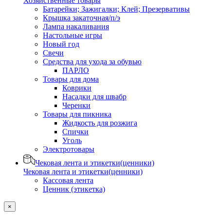
Хозяйственные товары
Батарейки; Зажигалки; Клей; Презервативы
Крышка закаточная/п/э
Лампа накаливания
Настольные игры
Новый год
Свечи
Средства для ухода за обувью
ПАРЛО
Товары для дома
Коврики
Насадки для швабр
Черенки
Товары для пикника
Жидкость для розжига
Спички
Уголь
Электротовары
Чековая лента и этикетки(ценники)
Чековая лента и этикетки(ценники)
Кассовая лента
Ценник (этикетка)
×