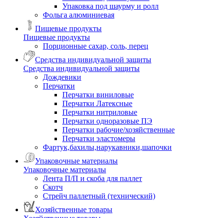
Упаковка под шаурму и ролл
Фольга алюминиевая
Пищевые продукты
Пищевые продукты
Порционные сахар, соль, перец
Средства индивидуальной защиты
Средства индивидуальной защиты
Дождевики
Перчатки
Перчатки виниловые
Перчатки Латексные
Перчатки нитриловые
Перчатки одноразовые ПЭ
Перчатки рабочие/хозяйственные
Перчатки эластомеры
Фартук,бахилы,нарукавники,шапочки
Упаковочные материалы
Упаковочные материалы
Лента П/П и скоба для паллет
Скотч
Стрейч паллетный (технический)
Хозяйственные товары