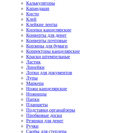
Калькуляторы
Карандаши
Кисти
Клей
Клейкие ленты
Кнопки канцелярские
Конверты для денег
Конверты почтовые
Корзины для бумаги
Корректоры канцелярские
Краски штемпельные
Ластик
Линейки
Лотки для документов
Лупы
Маркера
Ножи канцелярские
Ножницы
Папки
Планшеты
Подставки,органайзеры
Пробковые доски
Резинки для денег
Ручки
Скобы для степлера