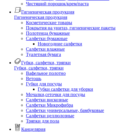
Чистящий порошок/крем/паста
Гигиеническая продукция
Гигиеническая продукция
Косметические товары
Покрытия на унитаз, гигиенические пакеты
Полотенца бумажные
Салфетки бумажные
Новогодние салфетки
Салфетки влажные
Туалетная бумага
Губки, салфетки, тряпки
Губки, салфетки, тряпки
Вафельное полотно
Ветошь
Губки для посуды
Губки салфетки для уборки
Мочалки,сеточки для посуды
Салфетки вискозные
Салфетки Микрофибра
Салфетки универсальные, бамбуковые
Салфетки целлюлозные
Тряпки для пола
Канцелярия