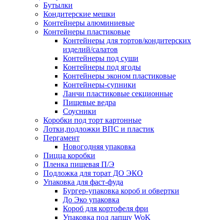
Бутылки
Кондитерские мешки
Контейнеры алюминиевые
Контейнеры пластиковые
Контейнеры для тортов/кондитерских
изделий/салатов
Контейнеры под суши
Контейнеры под ягоды
Контейнеры эконом пластиковые
Контейнеры-супники
Ланчи пластиковые секционные
Пищевые ведра
Соусники
Коробки под торт картонные
Лотки,подложки ВПС и пластик
Пергамент
Новогодняя упаковка
Пицца коробки
Пленка пищевая П/Э
Подложка для торат ДО ЭКО
Упаковка для фаст-фуда
Бургер-упаковка короб и обвертки
До Эко упаковка
Короб для кортофеля фри
Упаковка под лапшу WoK