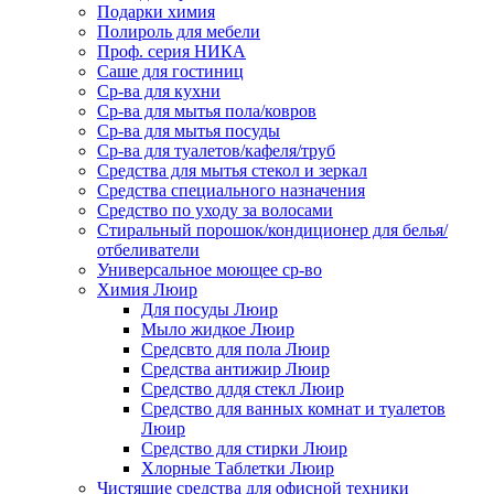
Подарки химия
Полироль для мебели
Проф. серия НИКА
Саше для гостиниц
Ср-ва для кухни
Ср-ва для мытья пола/ковров
Ср-ва для мытья посуды
Ср-ва для туалетов/кафеля/труб
Средства для мытья стекол и зеркал
Средства специального назначения
Средство по уходу за волосами
Стиральный порошок/кондиционер для белья/
отбеливатели
Универсальное моющее ср-во
Химия Люир
Для посуды Люир
Мыло жидкое Люир
Средсвто для пола Люир
Средства антижир Люир
Средство длдя стекл Люир
Средство для ванных комнат и туалетов
Люир
Средство для стирки Люир
Хлорные Таблетки Люир
Чистящие средства для офисной техники