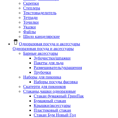
Скрепки
Степлера
Текстовыделитель
Тетради
Точилки
Указки
Файлы
Шило канцелярские
Одноразовая посуда и аксессуары
Одноразовая посуда и аксессуары
Барные аксессуары
Зубочистки/шпажки
Пакеты для льда
Размешиватель/украшения
Трубочки
Наборы для пикника
Наборы посуды фасовка
Скатерти для пикников
Стаканы,чашки одноразовые
Cтакан бумажный ГринПак
Бумажный стакан
Крышки/аксессуары
Пластиковый стакан
Стакан Бум Новый Год