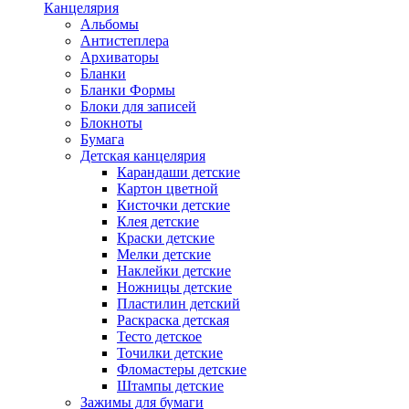
Канцелярия
Альбомы
Антистеплера
Архиваторы
Бланки
Бланки Формы
Блоки для записей
Блокноты
Бумага
Детская канцелярия
Карандаши детские
Картон цветной
Кисточки детские
Клея детские
Краски детские
Мелки детские
Наклейки детские
Ножницы детские
Пластилин детский
Раскраска детская
Тесто детское
Точилки детские
Фломастеры детские
Штампы детские
Зажимы для бумаги