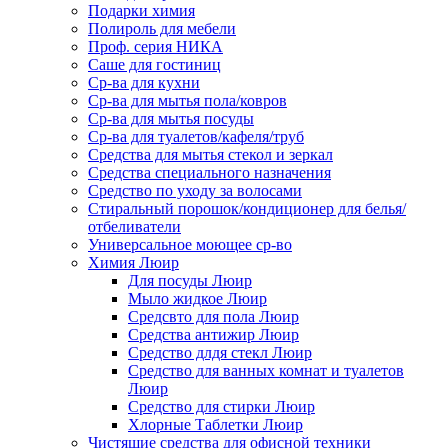
Подарки химия
Полироль для мебели
Проф. серия НИКА
Саше для гостиниц
Ср-ва для кухни
Ср-ва для мытья пола/ковров
Ср-ва для мытья посуды
Ср-ва для туалетов/кафеля/труб
Средства для мытья стекол и зеркал
Средства специального назначения
Средство по уходу за волосами
Стиральный порошок/кондиционер для белья/
отбеливатели
Универсальное моющее ср-во
Химия Люир
Для посуды Люир
Мыло жидкое Люир
Средсвто для пола Люир
Средства антижир Люир
Средство длдя стекл Люир
Средство для ванных комнат и туалетов
Люир
Средство для стирки Люир
Хлорные Таблетки Люир
Чистящие средства для офисной техники