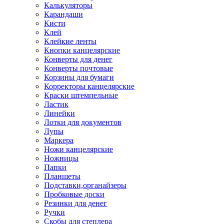
Калькуляторы
Карандаши
Кисти
Клей
Клейкие ленты
Кнопки канцелярские
Конверты для денег
Конверты почтовые
Корзины для бумаги
Корректоры канцелярские
Краски штемпельные
Ластик
Линейки
Лотки для документов
Лупы
Маркера
Ножи канцелярские
Ножницы
Папки
Планшеты
Подставки,органайзеры
Пробковые доски
Резинки для денег
Ручки
Скобы для степлера