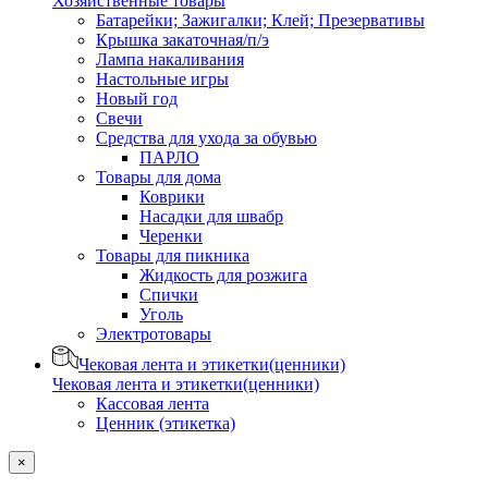
Хозяйственные товары
Батарейки; Зажигалки; Клей; Презервативы
Крышка закаточная/п/э
Лампа накаливания
Настольные игры
Новый год
Свечи
Средства для ухода за обувью
ПАРЛО
Товары для дома
Коврики
Насадки для швабр
Черенки
Товары для пикника
Жидкость для розжига
Спички
Уголь
Электротовары
Чековая лента и этикетки(ценники)
Чековая лента и этикетки(ценники)
Кассовая лента
Ценник (этикетка)
×