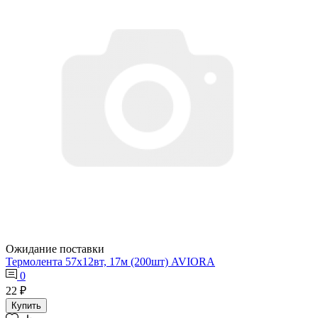
Ожидание поставки
Термолента 57х12вт, 17м (200шт) AVIORA
0
22 ₽
Купить