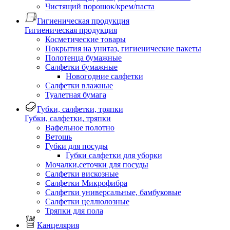
Чистящий порошок/крем/паста
Гигиеническая продукция
Гигиеническая продукция
Косметические товары
Покрытия на унитаз, гигиенические пакеты
Полотенца бумажные
Салфетки бумажные
Новогодние салфетки
Салфетки влажные
Туалетная бумага
Губки, салфетки, тряпки
Губки, салфетки, тряпки
Вафельное полотно
Ветошь
Губки для посуды
Губки салфетки для уборки
Мочалки,сеточки для посуды
Салфетки вискозные
Салфетки Микрофибра
Салфетки универсальные, бамбуковые
Салфетки целлюлозные
Тряпки для пола
Канцелярия