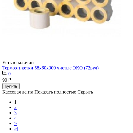
Есть в наличии
Термоэтикетки 58х60х300 чистые ЭКО (72рул)
0
90 ₽
Купить
Кассовая лента
Показать полностью
Скрыть
1
2
3
4
>
>|