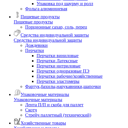
Упаковка под шаурму и ролл
Фольга алюминиевая
Пищевые продукты
Пищевые продукты
Порционные сахар, соль, перец
Средства индивидуальной защиты
Средства индивидуальной защиты
Дождевики
Перчатки
Перчатки виниловые
Перчатки Латексные
Перчатки нитриловые
Перчатки одноразовые ПЭ
Перчатки рабочие/хозяйственные
Перчатки эластомеры
Фартук,бахилы,нарукавники,шапочки
Упаковочные материалы
Упаковочные материалы
Лента П/П и скоба для паллет
Скотч
Стрейч паллетный (технический)
Хозяйственные товары