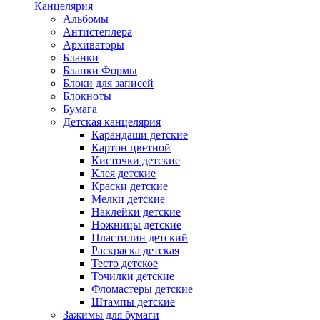
Канцелярия
Альбомы
Антистеплера
Архиваторы
Бланки
Бланки Формы
Блоки для записей
Блокноты
Бумага
Детская канцелярия
Карандаши детские
Картон цветной
Кисточки детские
Клея детские
Краски детские
Мелки детские
Наклейки детские
Ножницы детские
Пластилин детский
Раскраска детская
Тесто детское
Точилки детские
Фломастеры детские
Штампы детские
Зажимы для бумаги