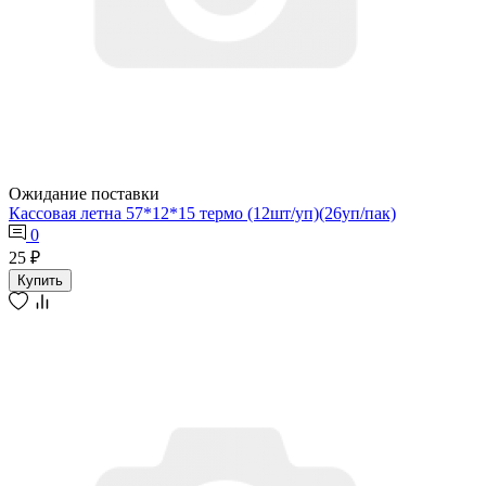
Ожидание поставки
Кассовая летна 57*12*15 термо (12шт/уп)(26уп/пак)
0
25 ₽
Купить