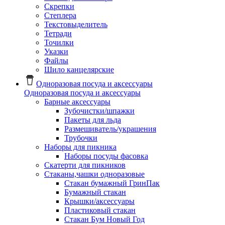
Скрепки
Степлера
Текстовыделитель
Тетради
Точилки
Указки
Файлы
Шило канцелярские
Одноразовая посуда и аксессуары
Одноразовая посуда и аксессуары
Барные аксессуары
Зубочистки/шпажки
Пакеты для льда
Размешиватель/украшения
Трубочки
Наборы для пикника
Наборы посуды фасовка
Скатерти для пикников
Стаканы,чашки одноразовые
Cтакан бумажный ГринПак
Бумажный стакан
Крышки/аксессуары
Пластиковый стакан
Стакан Бум Новый Год