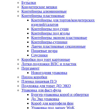
Бутылки
Кондитерские мешки
Контейнеры алюминиевые
Контейнеры пластиковые
Контейнеры для тортов/кондитерских
изделий/салатов
Контейнеры под суши
Контейнеры под ягоды
Контейнеры эконом пластиковые
Контейнеры-супники
Ланчи пластиковые секционные
Пищевые ведра
Соусники
Коробки под торт картонные
Лотки,подложки ВПС и пластик
Пергамент
Новогодняя упаковка
Пицца коробки
Пленка пищевая П/Э
Подложка для торат ДО ЭКО
Упаковка для фаст-фуда
Бургер-упаковка короб и обвертки
До Эко упаковка
Короб для кортофеля фри
Упаковка под лапшу WoK