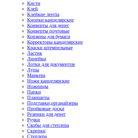
Кисти
Клей
Клейкие ленты
Кнопки канцелярские
Конверты для денег
Конверты почтовые
Корзины для бумаги
Корректоры канцелярские
Краски штемпельные
Ластик
Линейки
Лотки для документов
Лупы
Маркера
Ножи канцелярские
Ножницы
Папки
Планшеты
Подставки,органайзеры
Пробковые доски
Резинки для денег
Ручки
Скобы для степлера
Скрепки
Степлера