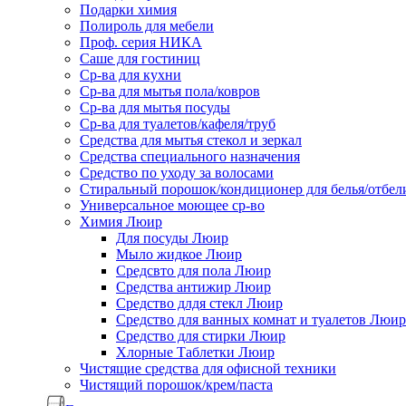
Подарки химия
Полироль для мебели
Проф. серия НИКА
Саше для гостиниц
Ср-ва для кухни
Ср-ва для мытья пола/ковров
Ср-ва для мытья посуды
Ср-ва для туалетов/кафеля/труб
Средства для мытья стекол и зеркал
Средства специального назначения
Средство по уходу за волосами
Стиральный порошок/кондиционер для белья/отбел
Универсальное моющее ср-во
Химия Люир
Для посуды Люир
Мыло жидкое Люир
Средсвто для пола Люир
Средства антижир Люир
Средство длдя стекл Люир
Средство для ванных комнат и туалетов Люир
Средство для стирки Люир
Хлорные Таблетки Люир
Чистящие средства для офисной техники
Чистящий порошок/крем/паста