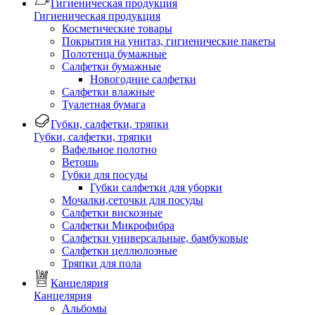
Гигиеническая продукция
Гигиеническая продукция
Косметические товары
Покрытия на унитаз, гигиенические пакеты
Полотенца бумажные
Салфетки бумажные
Новогодние салфетки
Салфетки влажные
Туалетная бумага
Губки, салфетки, тряпки
Губки, салфетки, тряпки
Вафельное полотно
Ветошь
Губки для посуды
Губки салфетки для уборки
Мочалки,сеточки для посуды
Салфетки вискозные
Салфетки Микрофибра
Салфетки универсальные, бамбуковые
Салфетки целлюлозные
Тряпки для пола
Канцелярия
Канцелярия
Альбомы