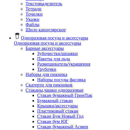
Текстовыделитель
Тетради
Точилки
Указки
Файлы
Шило канцелярские
Одноразовая посуда и аксессуары
Одноразовая посуда и аксессуары
Барные аксессуары
Зубочистки/шпажки
Пакеты для льда
Размешиватель/украшения
Трубочки
Наборы для пикника
Наборы посуды фасовка
Скатерти для пикников
Стаканы,чашки одноразовые
Cтакан бумажный ГринПак
Бумажный стакан
Крышки/аксессуары
Пластиковый стакан
Стакан Бум Новый Год
Стакан бум ЮГ
Стакан бумажный Асмин