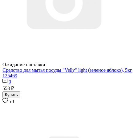
Ожидание поставки
Средство для мытья посуды "Velly" light (зеленое яблоко), 5кг
125469
0
558 ₽
Купить