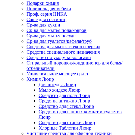
Подарки химия
Полироль для мебели
Проф. серия НИКА
Саше для гостиниц
Ср-ва для кухни
Ср-ва для мытья пола/ковров
Ср-ва для мытья посуды
Ср-ва для туалетов/кафеля/труб
Средства для мытья стекол и зеркал
Средства специального назначения
Средство по уходу за волосами
Стиральный порошок/кондиционер для белья/
отбеливатели
Универсальное моющее ср-во
Химия Люир
Для посуды Люир
Мыло жидкое Люир
Средсвто для пола Люир
Средства антижир Люир
Средство длдя стекл Люир
Средство для ванных комнат и туалетов
Люир
Средство для стирки Люир
Хлорные Таблетки Люир
Чистящие средства для офисной техники