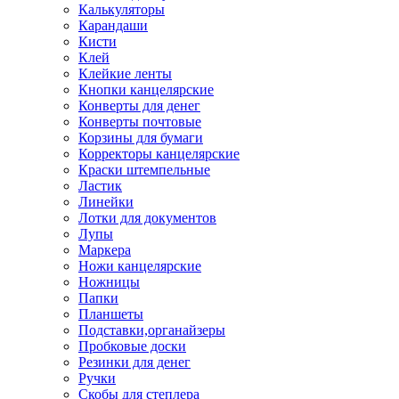
Калькуляторы
Карандаши
Кисти
Клей
Клейкие ленты
Кнопки канцелярские
Конверты для денег
Конверты почтовые
Корзины для бумаги
Корректоры канцелярские
Краски штемпельные
Ластик
Линейки
Лотки для документов
Лупы
Маркера
Ножи канцелярские
Ножницы
Папки
Планшеты
Подставки,органайзеры
Пробковые доски
Резинки для денег
Ручки
Скобы для степлера