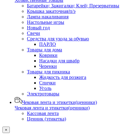
Хозяйственные товары
Батарейки; Зажигалки; Клей; Презервативы
Крышка закаточная/п/э
Лампа накаливания
Настольные игры
Новый год
Свечи
Средства для ухода за обувью
ПАРЛО
Товары для дома
Коврики
Насадки для швабр
Черенки
Товары для пикника
Жидкость для розжига
Спички
Уголь
Электротовары
Чековая лента и этикетки(ценники)
Чековая лента и этикетки(ценники)
Кассовая лента
Ценник (этикетка)
×