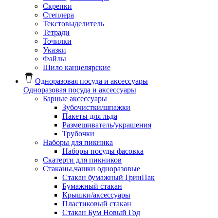
Скрепки
Степлера
Текстовыделитель
Тетради
Точилки
Указки
Файлы
Шило канцелярские
Одноразовая посуда и аксессуары
Одноразовая посуда и аксессуары
Барные аксессуары
Зубочистки/шпажки
Пакеты для льда
Размешиватель/украшения
Трубочки
Наборы для пикника
Наборы посуды фасовка
Скатерти для пикников
Стаканы,чашки одноразовые
Cтакан бумажный ГринПак
Бумажный стакан
Крышки/аксессуары
Пластиковый стакан
Стакан Бум Новый Год