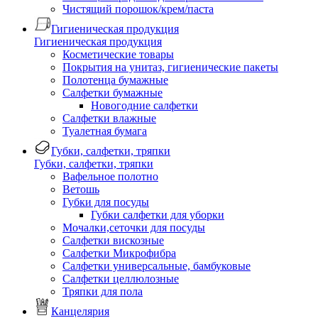
Чистящий порошок/крем/паста
Гигиеническая продукция
Гигиеническая продукция
Косметические товары
Покрытия на унитаз, гигиенические пакеты
Полотенца бумажные
Салфетки бумажные
Новогодние салфетки
Салфетки влажные
Туалетная бумага
Губки, салфетки, тряпки
Губки, салфетки, тряпки
Вафельное полотно
Ветошь
Губки для посуды
Губки салфетки для уборки
Мочалки,сеточки для посуды
Салфетки вискозные
Салфетки Микрофибра
Салфетки универсальные, бамбуковые
Салфетки целлюлозные
Тряпки для пола
Канцелярия