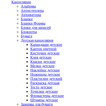
Канцелярия
Альбомы
Антистеплера
Архиваторы
Бланки
Бланки Формы
Блоки для записей
Блокноты
Бумага
Детская канцелярия
Карандаши детские
Картон цветной
Кисточки детские
Клея детские
Краски детские
Мелки детские
Наклейки детские
Ножницы детские
Пластилин детский
Раскраска детская
Тесто детское
Точилки детские
Фломастеры детские
Штампы детские
Зажимы для бумаги