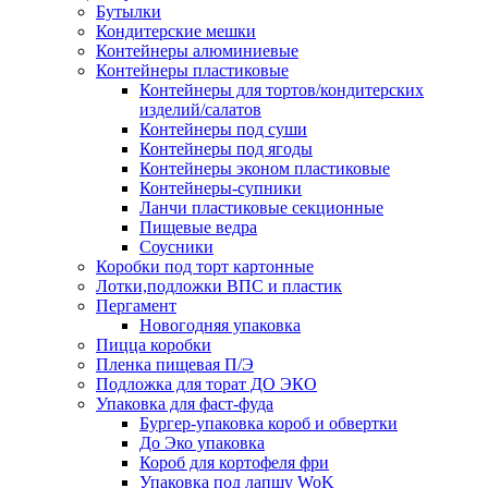
Бутылки
Кондитерские мешки
Контейнеры алюминиевые
Контейнеры пластиковые
Контейнеры для тортов/кондитерских
изделий/салатов
Контейнеры под суши
Контейнеры под ягоды
Контейнеры эконом пластиковые
Контейнеры-супники
Ланчи пластиковые секционные
Пищевые ведра
Соусники
Коробки под торт картонные
Лотки,подложки ВПС и пластик
Пергамент
Новогодняя упаковка
Пицца коробки
Пленка пищевая П/Э
Подложка для торат ДО ЭКО
Упаковка для фаст-фуда
Бургер-упаковка короб и обвертки
До Эко упаковка
Короб для кортофеля фри
Упаковка под лапшу WoK