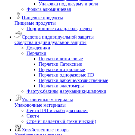
Упаковка под шаурму и ролл
Фольга алюминиевая
Пищевые продукты
Пищевые продукты
Порционные сахар, соль, перец
Средства индивидуальной защиты
Средства индивидуальной защиты
Дождевики
Перчатки
Перчатки виниловые
Перчатки Латексные
Перчатки нитриловые
Перчатки одноразовые ПЭ
Перчатки рабочие/хозяйственные
Перчатки эластомеры
Фартук,бахилы,нарукавники,шапочки
Упаковочные материалы
Упаковочные материалы
Лента П/П и скоба для паллет
Скотч
Стрейч паллетный (технический)
Хозяйственные товары