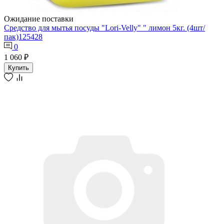
Ожидание поставки
Средство для мытья посуды "Lori-Velly" " лимон 5кг. (4шт/
пак)125428
0
1 060 ₽
Купить