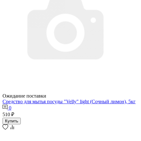
Ожидание поставки
Средство для мытья посуды "Velly" light (Сочный лимон), 5кг
0
510 ₽
Купить