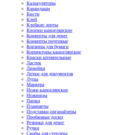
Калькуляторы
Карандаши
Кисти
Клей
Клейкие ленты
Кнопки канцелярские
Конверты для денег
Конверты почтовые
Корзины для бумаги
Корректоры канцелярские
Краски штемпельные
Ластик
Линейки
Лотки для документов
Лупы
Маркера
Ножи канцелярские
Ножницы
Папки
Планшеты
Подставки,органайзеры
Пробковые доски
Резинки для денег
Ручки
Скобы для степлера