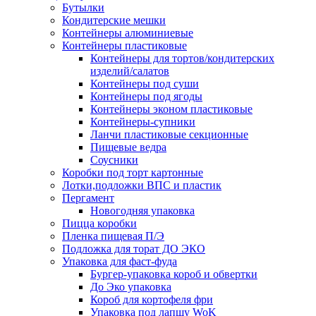
Бутылки
Кондитерские мешки
Контейнеры алюминиевые
Контейнеры пластиковые
Контейнеры для тортов/кондитерских
изделий/салатов
Контейнеры под суши
Контейнеры под ягоды
Контейнеры эконом пластиковые
Контейнеры-супники
Ланчи пластиковые секционные
Пищевые ведра
Соусники
Коробки под торт картонные
Лотки,подложки ВПС и пластик
Пергамент
Новогодняя упаковка
Пицца коробки
Пленка пищевая П/Э
Подложка для торат ДО ЭКО
Упаковка для фаст-фуда
Бургер-упаковка короб и обвертки
До Эко упаковка
Короб для кортофеля фри
Упаковка под лапшу WoK