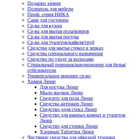
Подарки химия
Полироль для мебели
Проф. серия НИКА
Саше для гостиниц
Ср-ва для кухни
Ср-ва для мытья пола/ковров
Ср-ва для мытья посуды
Ср-ва для туалетов/кафеля/труб
Средства для мытья стекол и зеркал
Средства специального назначения
Средство по уходу за волосами
Стиральный порошок/кондиционер для белья/
отбеливатели
Универсальное моющее ср-во
Химия Люир
Для посуды Люир
Мыло жидкое Люир
Средсвто для пола Люир
Средства антижир Люир
Средство длдя стекл Люир
Средство для ванных комнат и туалетов
Люир
Средство для стирки Люир
Хлорные Таблетки Люир
Чистящие средства для офисной техники