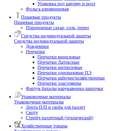
Упаковка под шаурму и ролл
Фольга алюминиевая
Пищевые продукты
Пищевые продукты
Порционные сахар, соль, перец
Средства индивидуальной защиты
Средства индивидуальной защиты
Дождевики
Перчатки
Перчатки виниловые
Перчатки Латексные
Перчатки нитриловые
Перчатки одноразовые ПЭ
Перчатки рабочие/хозяйственные
Перчатки эластомеры
Фартук,бахилы,нарукавники,шапочки
Упаковочные материалы
Упаковочные материалы
Лента П/П и скоба для паллет
Скотч
Стрейч паллетный (технический)
Хозяйственные товары