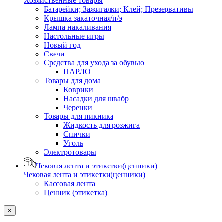
Хозяйственные товары
Батарейки; Зажигалки; Клей; Презервативы
Крышка закаточная/п/э
Лампа накаливания
Настольные игры
Новый год
Свечи
Средства для ухода за обувью
ПАРЛО
Товары для дома
Коврики
Насадки для швабр
Черенки
Товары для пикника
Жидкость для розжига
Спички
Уголь
Электротовары
Чековая лента и этикетки(ценники)
Чековая лента и этикетки(ценники)
Кассовая лента
Ценник (этикетка)
×