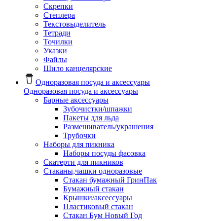
Скрепки
Степлера
Текстовыделитель
Тетради
Точилки
Указки
Файлы
Шило канцелярские
Одноразовая посуда и аксессуары
Одноразовая посуда и аксессуары
Барные аксессуары
Зубочистки/шпажки
Пакеты для льда
Размешиватель/украшения
Трубочки
Наборы для пикника
Наборы посуды фасовка
Скатерти для пикников
Стаканы,чашки одноразовые
Cтакан бумажный ГринПак
Бумажный стакан
Крышки/аксессуары
Пластиковый стакан
Стакан Бум Новый Год