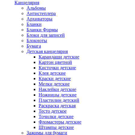
Канцелярия
Альбомы
Антистеплера
Архиваторы
Бланки
Бланки Формы
Блоки для записей
Блокноты
Бумага
Детская канцелярия
Карандаши детские
Картон цветной
Кисточки детские
Клея детские
Краски детские
Мелки детские
Наклейки детские
Ножницы детские
Пластилин детский
Раскраска детская
Тесто детское
Точилки детские
Фломастеры детские
Штампы детские
Зажимы для бумаги