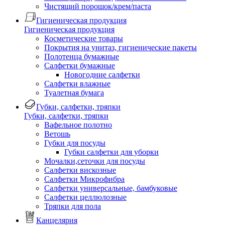
Чистящий порошок/крем/паста
Гигиеническая продукция
Гигиеническая продукция
Косметические товары
Покрытия на унитаз, гигиенические пакеты
Полотенца бумажные
Салфетки бумажные
Новогодние салфетки
Салфетки влажные
Туалетная бумага
Губки, салфетки, тряпки
Губки, салфетки, тряпки
Вафельное полотно
Ветошь
Губки для посуды
Губки салфетки для уборки
Мочалки,сеточки для посуды
Салфетки вискозные
Салфетки Микрофибра
Салфетки универсальные, бамбуковые
Салфетки целлюлозные
Тряпки для пола
Канцелярия