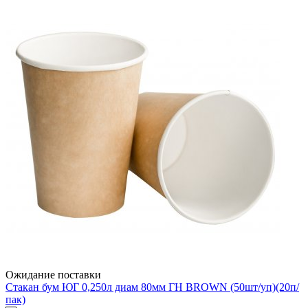
Ожидание поставки
Стакан бум ЮГ 0,250л диам 80мм ГН BROWN (50шт/уп)(20п/
пак)