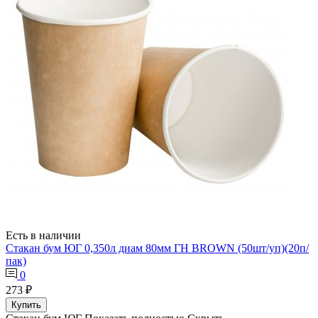
Есть в наличии
Стакан бум ЮГ 0,350л диам 80мм ГН BROWN (50шт/уп)(20п/
пак)
0
273 ₽
Купить