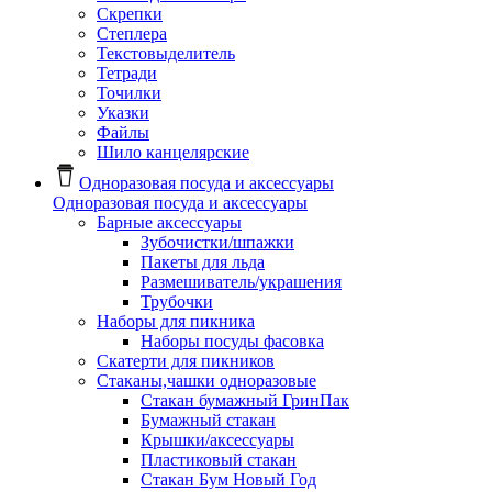
Скрепки
Степлера
Текстовыделитель
Тетради
Точилки
Указки
Файлы
Шило канцелярские
Одноразовая посуда и аксессуары
Одноразовая посуда и аксессуары
Барные аксессуары
Зубочистки/шпажки
Пакеты для льда
Размешиватель/украшения
Трубочки
Наборы для пикника
Наборы посуды фасовка
Скатерти для пикников
Стаканы,чашки одноразовые
Cтакан бумажный ГринПак
Бумажный стакан
Крышки/аксессуары
Пластиковый стакан
Стакан Бум Новый Год