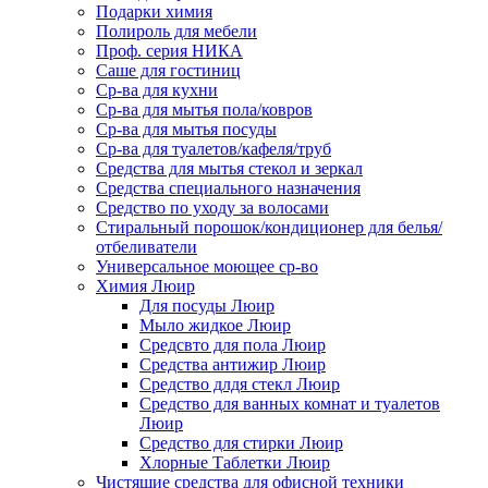
Подарки химия
Полироль для мебели
Проф. серия НИКА
Саше для гостиниц
Ср-ва для кухни
Ср-ва для мытья пола/ковров
Ср-ва для мытья посуды
Ср-ва для туалетов/кафеля/труб
Средства для мытья стекол и зеркал
Средства специального назначения
Средство по уходу за волосами
Стиральный порошок/кондиционер для белья/
отбеливатели
Универсальное моющее ср-во
Химия Люир
Для посуды Люир
Мыло жидкое Люир
Средсвто для пола Люир
Средства антижир Люир
Средство длдя стекл Люир
Средство для ванных комнат и туалетов
Люир
Средство для стирки Люир
Хлорные Таблетки Люир
Чистящие средства для офисной техники