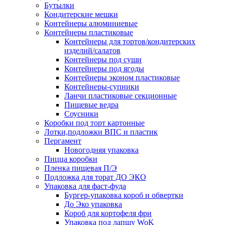
Бутылки
Кондитерские мешки
Контейнеры алюминиевые
Контейнеры пластиковые
Контейнеры для тортов/кондитерских
изделий/салатов
Контейнеры под суши
Контейнеры под ягоды
Контейнеры эконом пластиковые
Контейнеры-супники
Ланчи пластиковые секционные
Пищевые ведра
Соусники
Коробки под торт картонные
Лотки,подложки ВПС и пластик
Пергамент
Новогодняя упаковка
Пицца коробки
Пленка пищевая П/Э
Подложка для торат ДО ЭКО
Упаковка для фаст-фуда
Бургер-упаковка короб и обвертки
До Эко упаковка
Короб для кортофеля фри
Упаковка под лапшу WoK