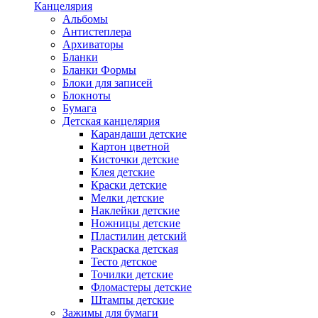
Канцелярия
Альбомы
Антистеплера
Архиваторы
Бланки
Бланки Формы
Блоки для записей
Блокноты
Бумага
Детская канцелярия
Карандаши детские
Картон цветной
Кисточки детские
Клея детские
Краски детские
Мелки детские
Наклейки детские
Ножницы детские
Пластилин детский
Раскраска детская
Тесто детское
Точилки детские
Фломастеры детские
Штампы детские
Зажимы для бумаги