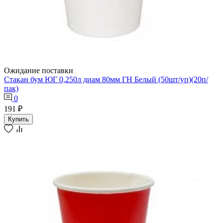
Ожидание поставки
Стакан бум ЮГ 0,250л диам 80мм ГН Белый (50шт/уп)(20п/
пак)
0
191 ₽
Купить