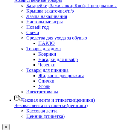
Хозяйственные товары
Батарейки; Зажигалки; Клей; Презервативы
Крышка закаточная/п/э
Лампа накаливания
Настольные игры
Новый год
Свечи
Средства для ухода за обувью
ПАРЛО
Товары для дома
Коврики
Насадки для швабр
Черенки
Товары для пикника
Жидкость для розжига
Спички
Уголь
Электротовары
Чековая лента и этикетки(ценники)
Чековая лента и этикетки(ценники)
Кассовая лента
Ценник (этикетка)
×