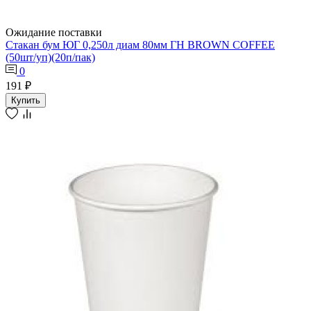
Ожидание поставки
Стакан бум ЮГ 0,250л диам 80мм ГН BROWN COFFEE
(50шт/уп)(20п/пак)
0
191 ₽
Купить