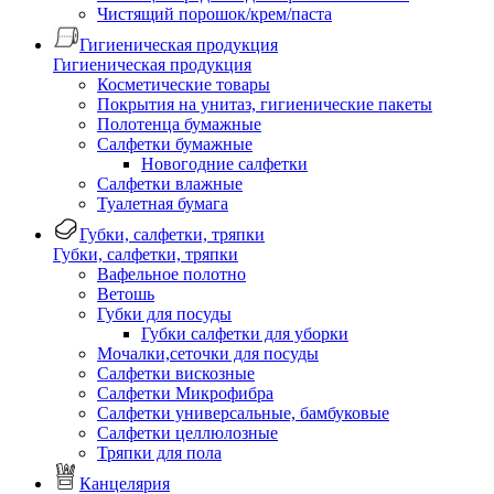
Чистящий порошок/крем/паста
Гигиеническая продукция
Гигиеническая продукция
Косметические товары
Покрытия на унитаз, гигиенические пакеты
Полотенца бумажные
Салфетки бумажные
Новогодние салфетки
Салфетки влажные
Туалетная бумага
Губки, салфетки, тряпки
Губки, салфетки, тряпки
Вафельное полотно
Ветошь
Губки для посуды
Губки салфетки для уборки
Мочалки,сеточки для посуды
Салфетки вискозные
Салфетки Микрофибра
Салфетки универсальные, бамбуковые
Салфетки целлюлозные
Тряпки для пола
Канцелярия