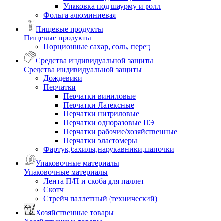
Упаковка под шаурму и ролл
Фольга алюминиевая
Пищевые продукты
Пищевые продукты
Порционные сахар, соль, перец
Средства индивидуальной защиты
Средства индивидуальной защиты
Дождевики
Перчатки
Перчатки виниловые
Перчатки Латексные
Перчатки нитриловые
Перчатки одноразовые ПЭ
Перчатки рабочие/хозяйственные
Перчатки эластомеры
Фартук,бахилы,нарукавники,шапочки
Упаковочные материалы
Упаковочные материалы
Лента П/П и скоба для паллет
Скотч
Стрейч паллетный (технический)
Хозяйственные товары