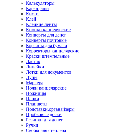
Калькуляторы
Карандаши
Кисти
Клей
Клейкие ленты
Кнопки канцелярские
Конверты для денег
Конверты почтовые
Корзины для бумаги
Корректоры канцелярские
Краски штемпельные
Ластик
Линейки
Лотки для документов
Лупы
Маркера
Ножи канцелярские
Ножницы
Папки
Планшеты
Подставки,органайзеры
Пробковые доски
Резинки для денег
Ручки
Скобы для степлера