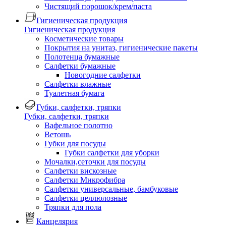
Чистящий порошок/крем/паста
Гигиеническая продукция
Гигиеническая продукция
Косметические товары
Покрытия на унитаз, гигиенические пакеты
Полотенца бумажные
Салфетки бумажные
Новогодние салфетки
Салфетки влажные
Туалетная бумага
Губки, салфетки, тряпки
Губки, салфетки, тряпки
Вафельное полотно
Ветошь
Губки для посуды
Губки салфетки для уборки
Мочалки,сеточки для посуды
Салфетки вискозные
Салфетки Микрофибра
Салфетки универсальные, бамбуковые
Салфетки целлюлозные
Тряпки для пола
Канцелярия