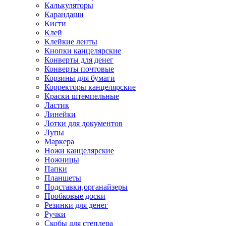
Калькуляторы
Карандаши
Кисти
Клей
Клейкие ленты
Кнопки канцелярские
Конверты для денег
Конверты почтовые
Корзины для бумаги
Корректоры канцелярские
Краски штемпельные
Ластик
Линейки
Лотки для документов
Лупы
Маркера
Ножи канцелярские
Ножницы
Папки
Планшеты
Подставки,органайзеры
Пробковые доски
Резинки для денег
Ручки
Скобы для степлера