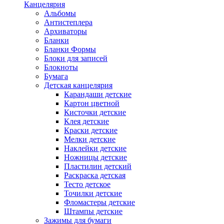
Канцелярия
Альбомы
Антистеплера
Архиваторы
Бланки
Бланки Формы
Блоки для записей
Блокноты
Бумага
Детская канцелярия
Карандаши детские
Картон цветной
Кисточки детские
Клея детские
Краски детские
Мелки детские
Наклейки детские
Ножницы детские
Пластилин детский
Раскраска детская
Тесто детское
Точилки детские
Фломастеры детские
Штампы детские
Зажимы для бумаги