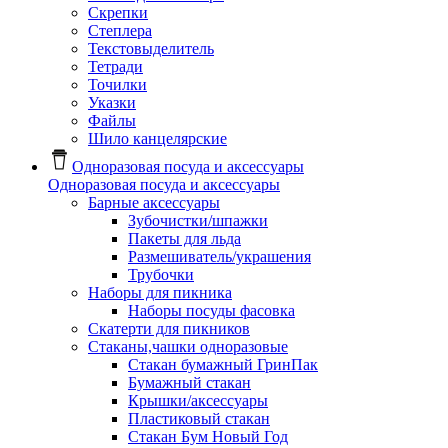
Скрепки
Степлера
Текстовыделитель
Тетради
Точилки
Указки
Файлы
Шило канцелярские
Одноразовая посуда и аксессуары
Одноразовая посуда и аксессуары
Барные аксессуары
Зубочистки/шпажки
Пакеты для льда
Размешиватель/украшения
Трубочки
Наборы для пикника
Наборы посуды фасовка
Скатерти для пикников
Стаканы,чашки одноразовые
Cтакан бумажный ГринПак
Бумажный стакан
Крышки/аксессуары
Пластиковый стакан
Стакан Бум Новый Год