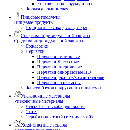
Упаковка под шаурму и ролл
Фольга алюминиевая
Пищевые продукты
Пищевые продукты
Порционные сахар, соль, перец
Средства индивидуальной защиты
Средства индивидуальной защиты
Дождевики
Перчатки
Перчатки виниловые
Перчатки Латексные
Перчатки нитриловые
Перчатки одноразовые ПЭ
Перчатки рабочие/хозяйственные
Перчатки эластомеры
Фартук,бахилы,нарукавники,шапочки
Упаковочные материалы
Упаковочные материалы
Лента П/П и скоба для паллет
Скотч
Стрейч паллетный (технический)
Хозяйственные товары