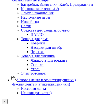
Хозяйственные товары
Батарейки; Зажигалки; Клей; Презервативы
Крышка закаточная/п/э
Лампа накаливания
Настольные игры
Новый год
Свечи
Средства для ухода за обувью
ПАРЛО
Товары для дома
Коврики
Насадки для швабр
Черенки
Товары для пикника
Жидкость для розжига
Спички
Уголь
Электротовары
Чековая лента и этикетки(ценники)
Чековая лента и этикетки(ценники)
Кассовая лента
Ценник (этикетка)
×