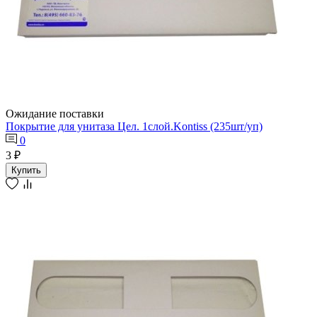
Ожидание поставки
Покрытие для унитаза Цел. 1слой.Kontiss (235шт/уп)
0
3 ₽
Купить