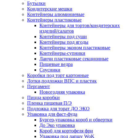
Бутылки
Кондитерские мешки
Контейнеры алюминиевые
Контейнеры пластиковые
Контейнеры для тортов/кондитерских
изделий/салатов
Контейнеры под суши
Контейнеры под ягоды
Контейнеры эконом пластиковые
Контейнеры-супники
Ланчи пластиковые секционные
Пищевые ведра
Соусники
Коробки под торт картонные
Лотки,подложки ВПС и пластик
Пергамент
Новогодняя упаковка
Пицца коробки
Пленка пищевая П/Э
Подложка для торат ДО ЭКО
Упаковка для фаст-фуда
Бургер-упаковка короб и обвертки
До Эко упаковка
Короб для кортофеля фри
Упаковка под лапшу WoK