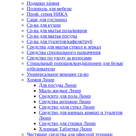
Подарки химия
Полироль для мебели
Проф. серия НИКА
Саше для гостиниц
Ср-ва для кухни
Ср-ва для мытья пола/ковров
Ср-ва для мытья посуды
Ср-ва для туалетов/кафеля/труб
Средства для мытья стекол и зеркал
Средства специального назначения
Средство по уходу за волосами
Стиральный порошок/кондиционер для белья/
отбеливатели
Универсальное моющее ср-во
Химия Люир
Для посуды Люир
Мыло жидкое Люир
Средсвто для пола Люир
Средства антижир Люир
Средство длдя стекл Люир
Средство для ванных комнат и туалетов
Люир
Средство для стирки Люир
Хлорные Таблетки Люир
Чистящие средства для офисной техники