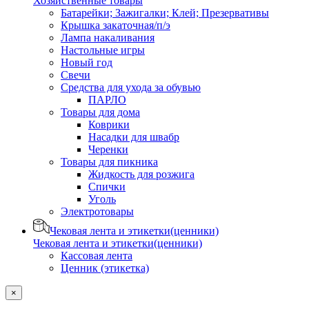
Хозяйственные товары
Батарейки; Зажигалки; Клей; Презервативы
Крышка закаточная/п/э
Лампа накаливания
Настольные игры
Новый год
Свечи
Средства для ухода за обувью
ПАРЛО
Товары для дома
Коврики
Насадки для швабр
Черенки
Товары для пикника
Жидкость для розжига
Спички
Уголь
Электротовары
Чековая лента и этикетки(ценники)
Чековая лента и этикетки(ценники)
Кассовая лента
Ценник (этикетка)
×