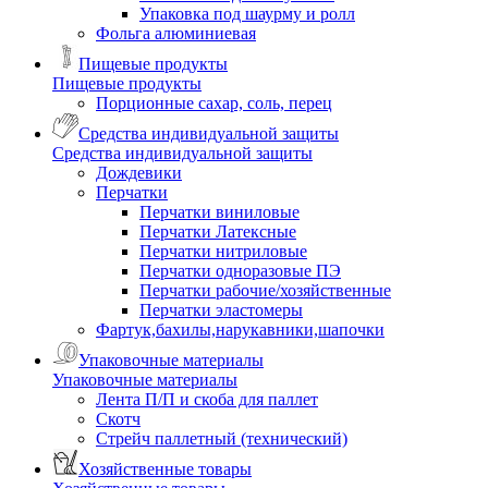
Упаковка под шаурму и ролл
Фольга алюминиевая
Пищевые продукты
Пищевые продукты
Порционные сахар, соль, перец
Средства индивидуальной защиты
Средства индивидуальной защиты
Дождевики
Перчатки
Перчатки виниловые
Перчатки Латексные
Перчатки нитриловые
Перчатки одноразовые ПЭ
Перчатки рабочие/хозяйственные
Перчатки эластомеры
Фартук,бахилы,нарукавники,шапочки
Упаковочные материалы
Упаковочные материалы
Лента П/П и скоба для паллет
Скотч
Стрейч паллетный (технический)
Хозяйственные товары