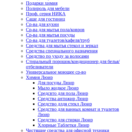
Подарки химия
Полироль для мебели
Проф. серия НИКА
Саше для гостиниц
Ср-ва для кухни
Ср-ва для мытья пола/ковров
Ср-ва для мытья посуды
Ср-ва для туалетов/кафеля/труб
Средства для мытья стекол и зеркал
Средства специального назначения
Средство по уходу за волосами
Стиральный порошок/кондиционер для белья/
отбеливатели
Универсальное моющее ср-во
Химия Люир
Для посуды Люир
Мыло жидкое Люир
Средсвто для пола Люир
Средства антижир Люир
Средство длдя стекл Люир
Средство для ванных комнат и туалетов
Люир
Средство для стирки Люир
Хлорные Таблетки Люир
Чистящие средства для офисной техники