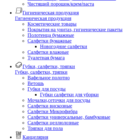
Чистящий порошок/крем/паста
Гигиеническая продукция
Гигиеническая продукция
Косметические товары
Покрытия на унитаз, гигиенические пакеты
Полотенца бумажные
Салфетки бумажные
Новогодние салфетки
Салфетки влажные
Туалетная бумага
Губки, салфетки, тряпки
Губки, салфетки, тряпки
Вафельное полотно
Ветошь
Губки для посуды
Губки салфетки для уборки
Мочалки,сеточки для посуды
Салфетки вискозные
Салфетки Микрофибра
Салфетки универсальные, бамбуковые
Салфетки целлюлозные
Тряпки для пола
Канцелярия