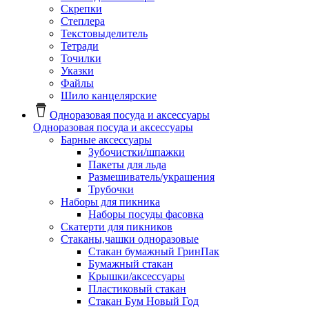
Скрепки
Степлера
Текстовыделитель
Тетради
Точилки
Указки
Файлы
Шило канцелярские
Одноразовая посуда и аксессуары
Одноразовая посуда и аксессуары
Барные аксессуары
Зубочистки/шпажки
Пакеты для льда
Размешиватель/украшения
Трубочки
Наборы для пикника
Наборы посуды фасовка
Скатерти для пикников
Стаканы,чашки одноразовые
Cтакан бумажный ГринПак
Бумажный стакан
Крышки/аксессуары
Пластиковый стакан
Стакан Бум Новый Год