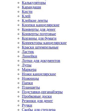
Калькуляторы
Карандаши
Кисти
Клей
Клейкие ленты
Кнопки канцелярские
Конверты для денег
Конверты почтовые
Корзины для бумаги
Корректоры канцелярские
Краски штемпельные
Ластик
Линейки
Лотки для документов
Лупы
Маркера
Ножи канцелярские
Ножницы
Папки
Планшеты
Подставки,органайзеры
Пробковые доски
Резинки для денег
Ручки
Скобы для степлера