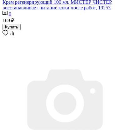
Крем регенерирующий 100 мл, МИСТЕР ЧИСТЕР,
восстанавливает питание кожи после работ, 19253
0
169 ₽
Купить