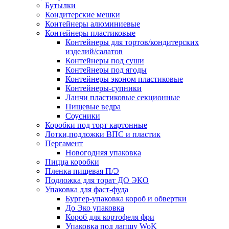
Бутылки
Кондитерские мешки
Контейнеры алюминиевые
Контейнеры пластиковые
Контейнеры для тортов/кондитерских
изделий/салатов
Контейнеры под суши
Контейнеры под ягоды
Контейнеры эконом пластиковые
Контейнеры-супники
Ланчи пластиковые секционные
Пищевые ведра
Соусники
Коробки под торт картонные
Лотки,подложки ВПС и пластик
Пергамент
Новогодняя упаковка
Пицца коробки
Пленка пищевая П/Э
Подложка для торат ДО ЭКО
Упаковка для фаст-фуда
Бургер-упаковка короб и обвертки
До Эко упаковка
Короб для кортофеля фри
Упаковка под лапшу WoK