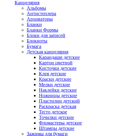
Канцелярия
Альбомы
Антистеплера
Архиваторы
Бланки
Бланки Формы
Блоки для записей
Блокноты
Бумага
Детская канцелярия
Карандаши детские
Картон цветной
Кисточки детские
Клея детские
Краски детские
Мелки детские
Наклейки детские
Ножницы детские
Пластилин детский
Раскраска детская
Тесто детское
Точилки детские
Фломастеры детские
Штампы детские
Зажимы для бумаги