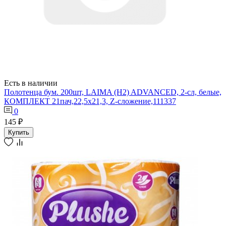
Есть в наличии
Полотенца бум. 200шт, LAIMA (H2) ADVANCED, 2-сл, белые,
КОМПЛЕКТ 21пач,22,5х21,3, Z-сложение,111337
0
145 ₽
Купить