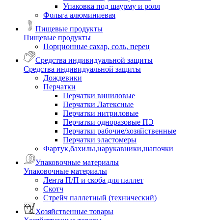
Упаковка под шаурму и ролл
Фольга алюминиевая
Пищевые продукты
Пищевые продукты
Порционные сахар, соль, перец
Средства индивидуальной защиты
Средства индивидуальной защиты
Дождевики
Перчатки
Перчатки виниловые
Перчатки Латексные
Перчатки нитриловые
Перчатки одноразовые ПЭ
Перчатки рабочие/хозяйственные
Перчатки эластомеры
Фартук,бахилы,нарукавники,шапочки
Упаковочные материалы
Упаковочные материалы
Лента П/П и скоба для паллет
Скотч
Стрейч паллетный (технический)
Хозяйственные товары