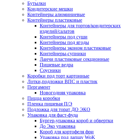
Бутылки
Кондитерские мешки
Контейнеры алюминиевые
Контейнеры пластиковые
Контейнеры для тортов/кондитерских
изделий/салатов
Контейнеры под суши
Контейнеры под ягоды
Контейнеры эконом пластиковые
Контейнеры-супники
Ланчи пластиковые секционные
Пищевые ведра
Соусники
Коробки под торт картонные
Лотки,подложки ВПС и пластик
Пергамент
Новогодняя упаковка
Пицца коробки
Пленка пищевая П/Э
Подложка для торат ДО ЭКО
Упаковка для фаст-фуда
Бургер-упаковка короб и обвертки
До Эко упаковка
Короб для кортофеля фри
Упаковка под лапшу WoK