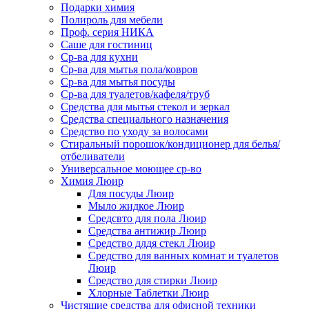
Подарки химия
Полироль для мебели
Проф. серия НИКА
Саше для гостиниц
Ср-ва для кухни
Ср-ва для мытья пола/ковров
Ср-ва для мытья посуды
Ср-ва для туалетов/кафеля/труб
Средства для мытья стекол и зеркал
Средства специального назначения
Средство по уходу за волосами
Стиральный порошок/кондиционер для белья/
отбеливатели
Универсальное моющее ср-во
Химия Люир
Для посуды Люир
Мыло жидкое Люир
Средсвто для пола Люир
Средства антижир Люир
Средство длдя стекл Люир
Средство для ванных комнат и туалетов
Люир
Средство для стирки Люир
Хлорные Таблетки Люир
Чистящие средства для офисной техники