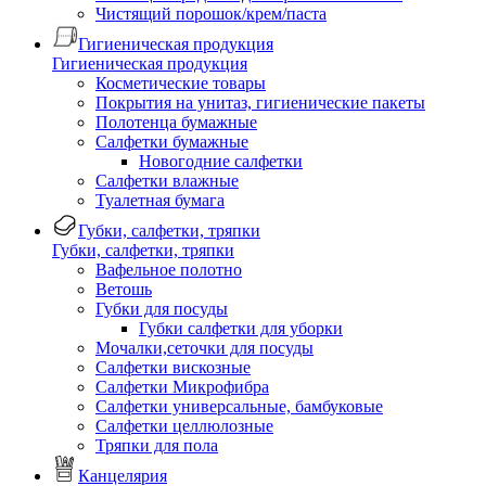
Чистящий порошок/крем/паста
Гигиеническая продукция
Гигиеническая продукция
Косметические товары
Покрытия на унитаз, гигиенические пакеты
Полотенца бумажные
Салфетки бумажные
Новогодние салфетки
Салфетки влажные
Туалетная бумага
Губки, салфетки, тряпки
Губки, салфетки, тряпки
Вафельное полотно
Ветошь
Губки для посуды
Губки салфетки для уборки
Мочалки,сеточки для посуды
Салфетки вискозные
Салфетки Микрофибра
Салфетки универсальные, бамбуковые
Салфетки целлюлозные
Тряпки для пола
Канцелярия