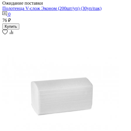
Ожидание поставки
Полотенца V-слож Эконом (200шт/уп) (30уп/пак)
0
76 ₽
Купить