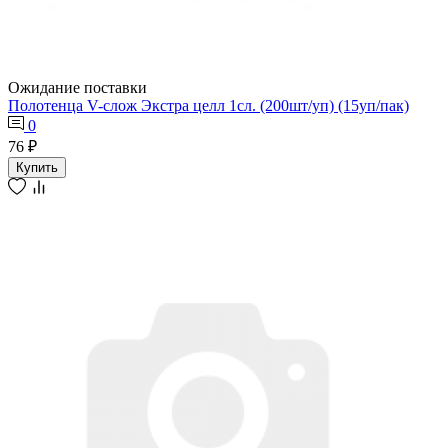
Ожидание поставки
Полотенца V-слож Экстра целл 1сл. (200шт/уп) (15уп/пак)
0
76 ₽
Купить