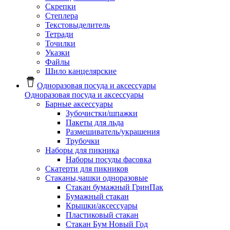
Скрепки
Степлера
Текстовыделитель
Тетради
Точилки
Указки
Файлы
Шило канцелярские
Одноразовая посуда и аксессуары
Одноразовая посуда и аксессуары
Барные аксессуары
Зубочистки/шпажки
Пакеты для льда
Размешиватель/украшения
Трубочки
Наборы для пикника
Наборы посуды фасовка
Скатерти для пикников
Стаканы,чашки одноразовые
Cтакан бумажный ГринПак
Бумажный стакан
Крышки/аксессуары
Пластиковый стакан
Стакан Бум Новый Год