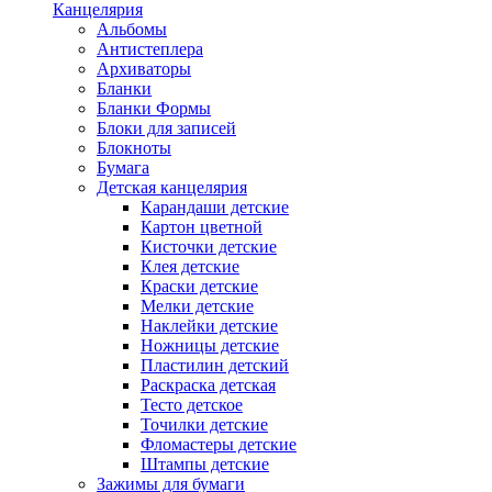
Канцелярия
Альбомы
Антистеплера
Архиваторы
Бланки
Бланки Формы
Блоки для записей
Блокноты
Бумага
Детская канцелярия
Карандаши детские
Картон цветной
Кисточки детские
Клея детские
Краски детские
Мелки детские
Наклейки детские
Ножницы детские
Пластилин детский
Раскраска детская
Тесто детское
Точилки детские
Фломастеры детские
Штампы детские
Зажимы для бумаги