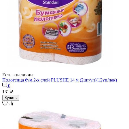
Есть в наличии
Полотенца бум.2-х слой PLUSHE 14 м (2шт/уп)(12уп/пак)
0
131 ₽
Купить