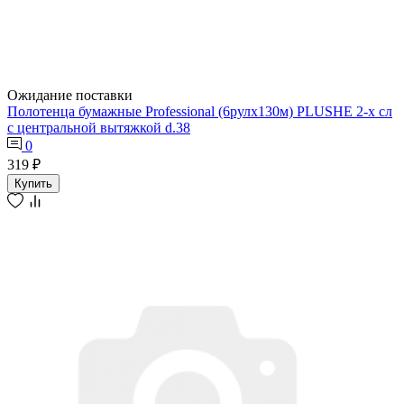
Ожидание поставки
Полотенца бумажные Professional (6рулх130м) PLUSHE 2-х сл
с центральной вытяжкой d.38
0
319 ₽
Купить