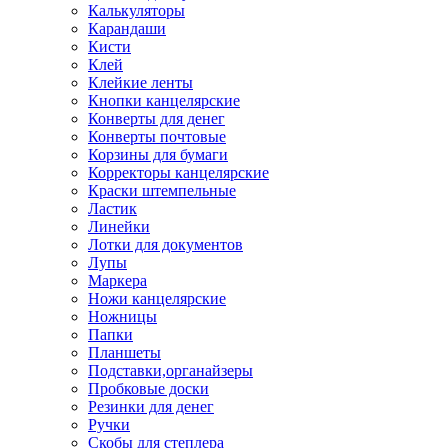
Калькуляторы
Карандаши
Кисти
Клей
Клейкие ленты
Кнопки канцелярские
Конверты для денег
Конверты почтовые
Корзины для бумаги
Корректоры канцелярские
Краски штемпельные
Ластик
Линейки
Лотки для документов
Лупы
Маркера
Ножи канцелярские
Ножницы
Папки
Планшеты
Подставки,органайзеры
Пробковые доски
Резинки для денег
Ручки
Скобы для степлера