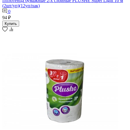
Полотенца бумажные 2-х слойные PLUSHE Super Light 10 м
(2шт/уп)(12уп/пак)
0
94 ₽
Купить