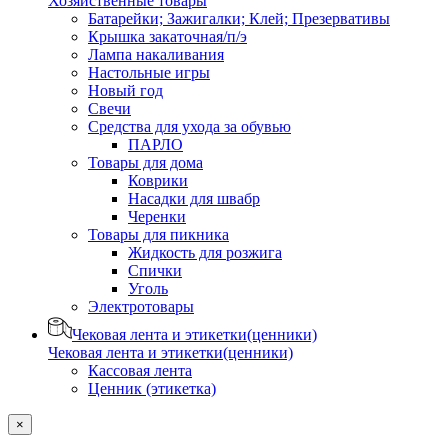
Хозяйственные товары
Батарейки; Зажигалки; Клей; Презервативы
Крышка закаточная/п/э
Лампа накаливания
Настольные игры
Новый год
Свечи
Средства для ухода за обувью
ПАРЛО
Товары для дома
Коврики
Насадки для швабр
Черенки
Товары для пикника
Жидкость для розжига
Спички
Уголь
Электротовары
Чековая лента и этикетки(ценники)
Чековая лента и этикетки(ценники)
Кассовая лента
Ценник (этикетка)
×