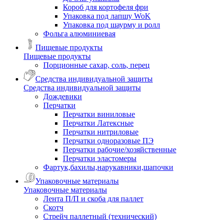
Короб для кортофеля фри
Упаковка под лапшу WoK
Упаковка под шаурму и ролл
Фольга алюминиевая
Пищевые продукты
Пищевые продукты
Порционные сахар, соль, перец
Средства индивидуальной защиты
Средства индивидуальной защиты
Дождевики
Перчатки
Перчатки виниловые
Перчатки Латексные
Перчатки нитриловые
Перчатки одноразовые ПЭ
Перчатки рабочие/хозяйственные
Перчатки эластомеры
Фартук,бахилы,нарукавники,шапочки
Упаковочные материалы
Упаковочные материалы
Лента П/П и скоба для паллет
Скотч
Стрейч паллетный (технический)