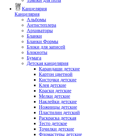
Тряпки для пола
Канцелярия
Канцелярия
Альбомы
Антистеплера
Архиваторы
Бланки
Бланки Формы
Блоки для записей
Блокноты
Бумага
Детская канцелярия
Карандаши детские
Картон цветной
Кисточки детские
Клея детские
Краски детские
Мелки детские
Наклейки детские
Ножницы детские
Пластилин детский
Раскраска детская
Тесто детское
Точилки детские
Фломастеры детские