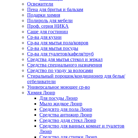
Освежители
Пена для бритья и бальзам
Подарки химия
Полироль для мебели
Проф. серия НИКА
Саше для гостиниц
Ср-ва для кухни
Ср-ва для мытья пола/ковров
Ср-ва для мытья посуды
Ср-ва для туалетов/кафеля/труб
Средства для мытья стекол и зеркал
Средства специального назначения
Средство по уходу за волосами
Стиральный порошок/кондиционер для белья/
отбеливатели
Универсальное моющее ср-во
Химия Люир
Для посуды Люир
Мыло жидкое Люир
Средсвто для пола Люир
Средства антижир Люир
Средство длдя стекл Люир
Средство для ванных комнат и туалетов
Люир
Средство для стирки Люир