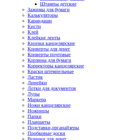
Штампы детские
Зажимы для бумаги
Калькуляторы
Карандаши
Кисти
Клей
Клейкие ленты
Кнопки канцелярские
Конверты для денег
Конверты почтовые
Корзины для бумаги
Корректоры канцелярские
Краски штемпельные
Ластик
Линейки
Лотки для документов
Лупы
Маркера
Ножи канцелярские
Ножницы
Папки
Планшеты
Подставки,органайзеры
Пробковые доски
Резинки для денег