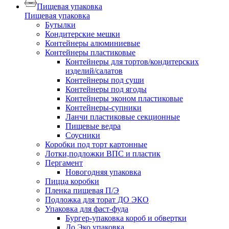
Пищевая упаковка
Пищевая упаковка
Бутылки
Кондитерские мешки
Контейнеры алюминиевые
Контейнеры пластиковые
Контейнеры для тортов/кондитерских
изделий/салатов
Контейнеры под суши
Контейнеры под ягоды
Контейнеры эконом пластиковые
Контейнеры-супники
Ланчи пластиковые секционные
Пищевые ведра
Соусники
Коробки под торт картонные
Лотки,подложки ВПС и пластик
Пергамент
Новогодняя упаковка
Пицца коробки
Пленка пищевая П/Э
Подложка для торат ДО ЭКО
Упаковка для фаст-фуда
Бургер-упаковка короб и обвертки
До Эко упаковка