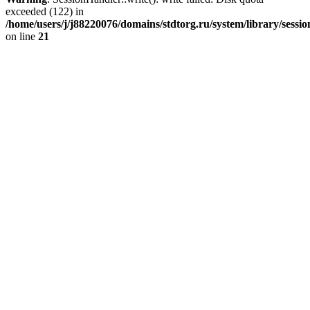
exceeded (122) in
/home/users/j/j88220076/domains/stdtorg.ru/system/library/sessio
on line
21