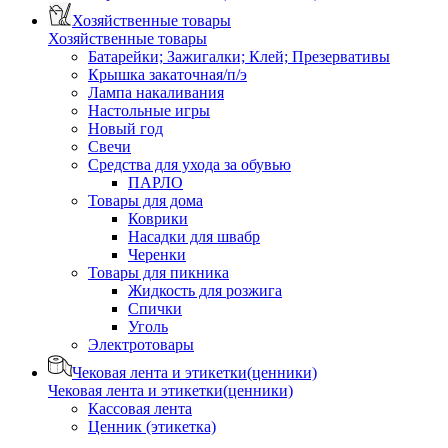
Хозяйственные товары
Хозяйственные товары
Батарейки; Зажигалки; Клей; Презервативы
Крышка закаточная/п/э
Лампа накаливания
Настольные игры
Новый год
Свечи
Средства для ухода за обувью
ПАРЛО
Товары для дома
Коврики
Насадки для швабр
Черенки
Товары для пикника
Жидкость для розжига
Спички
Уголь
Электротовары
Чековая лента и этикетки(ценники)
Чековая лента и этикетки(ценники)
Кассовая лента
Ценник (этикетка)