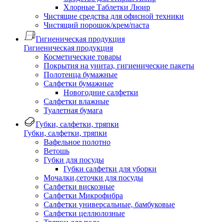
Хлорные Таблетки Люир
Чистящие средства для офисной техники
Чистящий порошок/крем/паста
Гигиеническая продукция
Гигиеническая продукция
Косметические товары
Покрытия на унитаз, гигиенические пакеты
Полотенца бумажные
Салфетки бумажные
Новогодние салфетки
Салфетки влажные
Туалетная бумага
Губки, салфетки, тряпки
Губки, салфетки, тряпки
Вафельное полотно
Ветошь
Губки для посуды
Губки салфетки для уборки
Мочалки,сеточки для посуды
Салфетки вискозные
Салфетки Микрофибра
Салфетки универсальные, бамбуковые
Салфетки целлюлозные