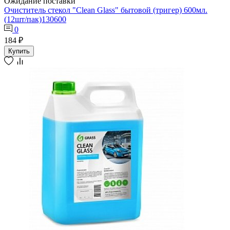
Ожидание поставки
Очиститель стекол "Clean Glass" бытовой (тригер) 600мл.
(12шт/пак)130600
0
184 ₽
Купить