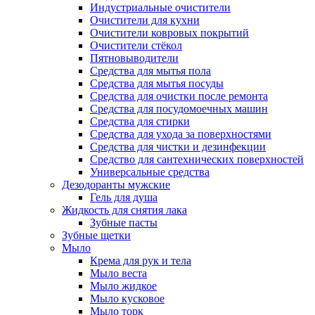
Индустриальные очистители
Очистители для кухни
Очистители ковровых покрытий
Очистители стёкол
Пятновыводители
Средства для мытья пола
Средства для мытья посуды
Средства для очистки после ремонта
Средства для посудомоечных машин
Средства для стирки
Средства для ухода за поверхностями
Средства для чистки и дезинфекции
Средство для сантехнических поверхностей
Универсальные средства
Дезодоранты мужские
Гель для душа
Жидкость для снятия лака
Зубные пасты
Зубные щетки
Мыло
Крема для рук и тела
Мыло веста
Мыло жидкое
Мыло кусковое
Мыло торк