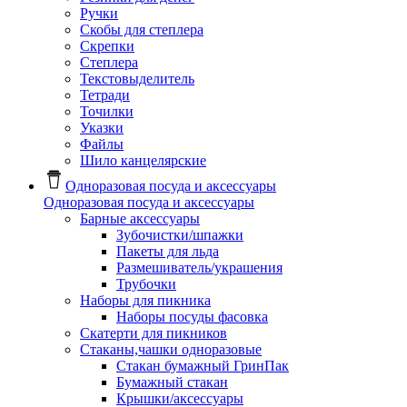
Ручки
Скобы для степлера
Скрепки
Степлера
Текстовыделитель
Тетради
Точилки
Указки
Файлы
Шило канцелярские
Одноразовая посуда и аксессуары
Одноразовая посуда и аксессуары
Барные аксессуары
Зубочистки/шпажки
Пакеты для льда
Размешиватель/украшения
Трубочки
Наборы для пикника
Наборы посуды фасовка
Скатерти для пикников
Стаканы,чашки одноразовые
Cтакан бумажный ГринПак
Бумажный стакан
Крышки/аксессуары