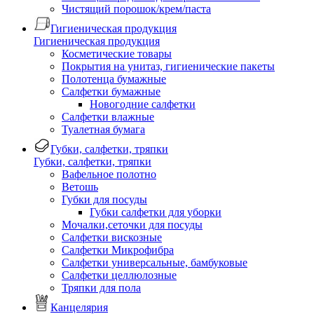
Чистящий порошок/крем/паста
Гигиеническая продукция
Гигиеническая продукция
Косметические товары
Покрытия на унитаз, гигиенические пакеты
Полотенца бумажные
Салфетки бумажные
Новогодние салфетки
Салфетки влажные
Туалетная бумага
Губки, салфетки, тряпки
Губки, салфетки, тряпки
Вафельное полотно
Ветошь
Губки для посуды
Губки салфетки для уборки
Мочалки,сеточки для посуды
Салфетки вискозные
Салфетки Микрофибра
Салфетки универсальные, бамбуковые
Салфетки целлюлозные
Тряпки для пола
Канцелярия