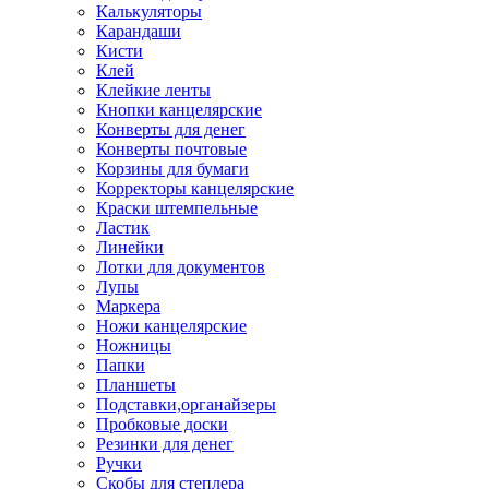
Калькуляторы
Карандаши
Кисти
Клей
Клейкие ленты
Кнопки канцелярские
Конверты для денег
Конверты почтовые
Корзины для бумаги
Корректоры канцелярские
Краски штемпельные
Ластик
Линейки
Лотки для документов
Лупы
Маркера
Ножи канцелярские
Ножницы
Папки
Планшеты
Подставки,органайзеры
Пробковые доски
Резинки для денег
Ручки
Скобы для степлера