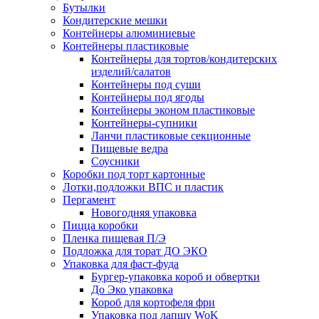
Бутылки
Кондитерские мешки
Контейнеры алюминиевые
Контейнеры пластиковые
Контейнеры для тортов/кондитерских
изделий/салатов
Контейнеры под суши
Контейнеры под ягоды
Контейнеры эконом пластиковые
Контейнеры-супники
Ланчи пластиковые секционные
Пищевые ведра
Соусники
Коробки под торт картонные
Лотки,подложки ВПС и пластик
Пергамент
Новогодняя упаковка
Пицца коробки
Пленка пищевая П/Э
Подложка для торат ДО ЭКО
Упаковка для фаст-фуда
Бургер-упаковка короб и обвертки
До Эко упаковка
Короб для кортофеля фри
Упаковка под лапшу WoK