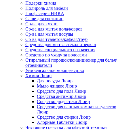
Подарки химия
Полироль для мебели
Проф. серия НИКА
Саше для гостиниц
Ср-ва для кухни
Ср-ва для мытья пола/ковров
Ср-ва для мытья посуды
Ср-ва для туалетов/кафеля/труб
Средства для мытья стекол и зеркал
Средства специального назначения
Средство по уходу за волосами
Стиральный порошок/кондиционер для белья/
отбеливатели
Универсальное моющее ср-во
Химия Люир
Для посуды Люир
Мыло жидкое Люир
Средсвто для пола Люир
Средства антижир Люир
Средство длдя стекл Люир
Средство для ванных комнат и туалетов
Люир
Средство для стирки Люир
Хлорные Таблетки Люир
Чистящие средства для офисной техники