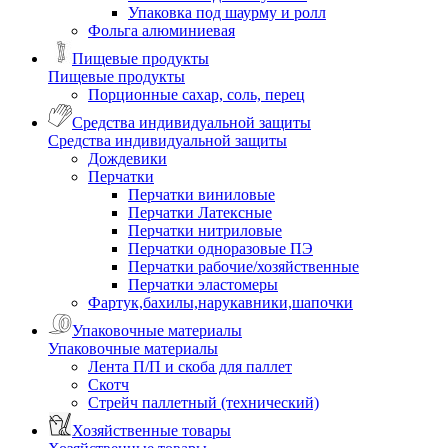
Упаковка под шаурму и ролл
Фольга алюминиевая
Пищевые продукты
Пищевые продукты
Порционные сахар, соль, перец
Средства индивидуальной защиты
Средства индивидуальной защиты
Дождевики
Перчатки
Перчатки виниловые
Перчатки Латексные
Перчатки нитриловые
Перчатки одноразовые ПЭ
Перчатки рабочие/хозяйственные
Перчатки эластомеры
Фартук,бахилы,нарукавники,шапочки
Упаковочные материалы
Упаковочные материалы
Лента П/П и скоба для паллет
Скотч
Стрейч паллетный (технический)
Хозяйственные товары