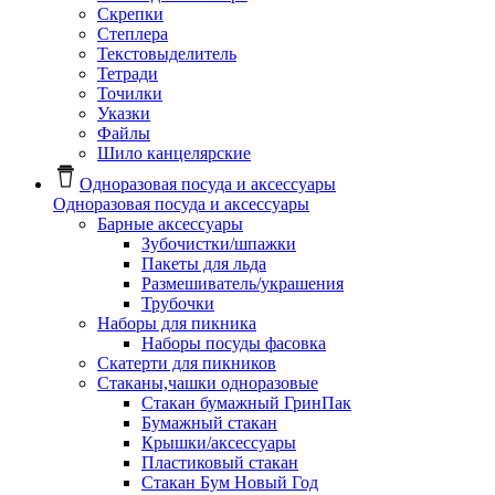
Скрепки
Степлера
Текстовыделитель
Тетради
Точилки
Указки
Файлы
Шило канцелярские
Одноразовая посуда и аксессуары
Одноразовая посуда и аксессуары
Барные аксессуары
Зубочистки/шпажки
Пакеты для льда
Размешиватель/украшения
Трубочки
Наборы для пикника
Наборы посуды фасовка
Скатерти для пикников
Стаканы,чашки одноразовые
Cтакан бумажный ГринПак
Бумажный стакан
Крышки/аксессуары
Пластиковый стакан
Стакан Бум Новый Год