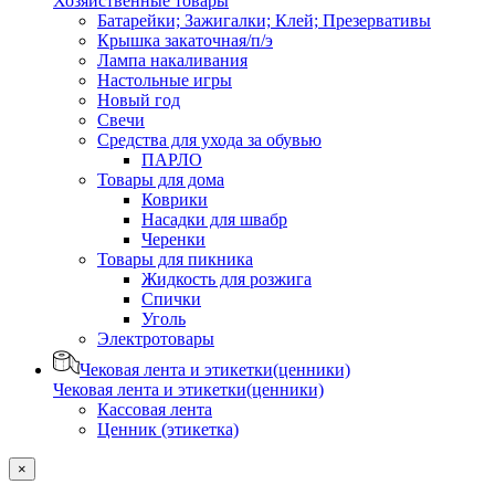
Хозяйственные товары
Батарейки; Зажигалки; Клей; Презервативы
Крышка закаточная/п/э
Лампа накаливания
Настольные игры
Новый год
Свечи
Средства для ухода за обувью
ПАРЛО
Товары для дома
Коврики
Насадки для швабр
Черенки
Товары для пикника
Жидкость для розжига
Спички
Уголь
Электротовары
Чековая лента и этикетки(ценники)
Чековая лента и этикетки(ценники)
Кассовая лента
Ценник (этикетка)
×