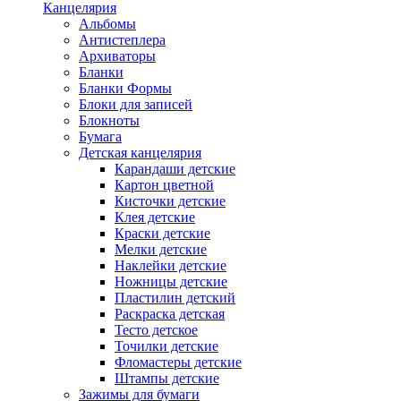
Канцелярия
Альбомы
Антистеплера
Архиваторы
Бланки
Бланки Формы
Блоки для записей
Блокноты
Бумага
Детская канцелярия
Карандаши детские
Картон цветной
Кисточки детские
Клея детские
Краски детские
Мелки детские
Наклейки детские
Ножницы детские
Пластилин детский
Раскраска детская
Тесто детское
Точилки детские
Фломастеры детские
Штампы детские
Зажимы для бумаги