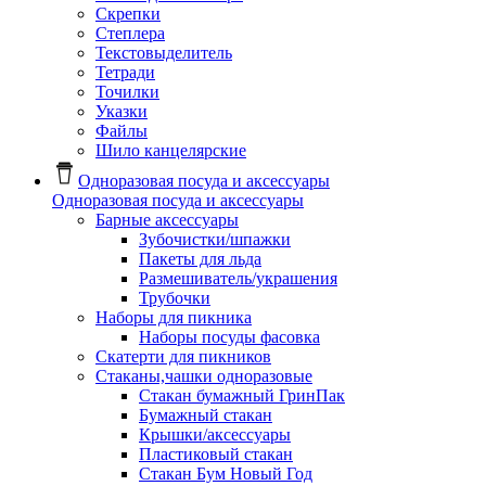
Скрепки
Степлера
Текстовыделитель
Тетради
Точилки
Указки
Файлы
Шило канцелярские
Одноразовая посуда и аксессуары
Одноразовая посуда и аксессуары
Барные аксессуары
Зубочистки/шпажки
Пакеты для льда
Размешиватель/украшения
Трубочки
Наборы для пикника
Наборы посуды фасовка
Скатерти для пикников
Стаканы,чашки одноразовые
Cтакан бумажный ГринПак
Бумажный стакан
Крышки/аксессуары
Пластиковый стакан
Стакан Бум Новый Год