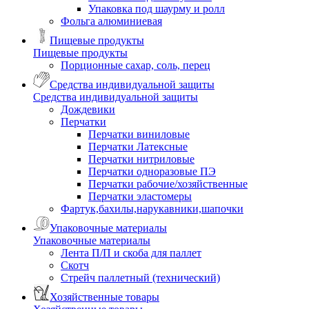
Упаковка под шаурму и ролл
Фольга алюминиевая
Пищевые продукты
Пищевые продукты
Порционные сахар, соль, перец
Средства индивидуальной защиты
Средства индивидуальной защиты
Дождевики
Перчатки
Перчатки виниловые
Перчатки Латексные
Перчатки нитриловые
Перчатки одноразовые ПЭ
Перчатки рабочие/хозяйственные
Перчатки эластомеры
Фартук,бахилы,нарукавники,шапочки
Упаковочные материалы
Упаковочные материалы
Лента П/П и скоба для паллет
Скотч
Стрейч паллетный (технический)
Хозяйственные товары