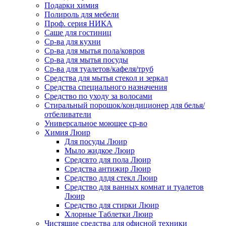
Подарки химия
Полироль для мебели
Проф. серия НИКА
Саше для гостиниц
Ср-ва для кухни
Ср-ва для мытья пола/ковров
Ср-ва для мытья посуды
Ср-ва для туалетов/кафеля/труб
Средства для мытья стекол и зеркал
Средства специального назначения
Средство по уходу за волосами
Стиральный порошок/кондиционер для белья/
отбеливатели
Универсальное моющее ср-во
Химия Люир
Для посуды Люир
Мыло жидкое Люир
Средсвто для пола Люир
Средства антижир Люир
Средство длдя стекл Люир
Средство для ванных комнат и туалетов
Люир
Средство для стирки Люир
Хлорные Таблетки Люир
Чистящие средства для офисной техники