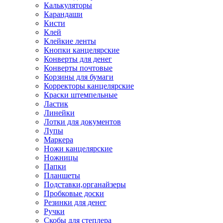
Калькуляторы
Карандаши
Кисти
Клей
Клейкие ленты
Кнопки канцелярские
Конверты для денег
Конверты почтовые
Корзины для бумаги
Корректоры канцелярские
Краски штемпельные
Ластик
Линейки
Лотки для документов
Лупы
Маркера
Ножи канцелярские
Ножницы
Папки
Планшеты
Подставки,органайзеры
Пробковые доски
Резинки для денег
Ручки
Скобы для степлера