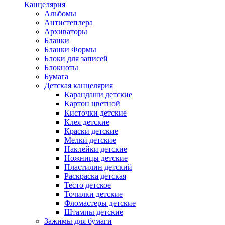
Канцелярия
Альбомы
Антистеплера
Архиваторы
Бланки
Бланки Формы
Блоки для записей
Блокноты
Бумага
Детская канцелярия
Карандаши детские
Картон цветной
Кисточки детские
Клея детские
Краски детские
Мелки детские
Наклейки детские
Ножницы детские
Пластилин детский
Раскраска детская
Тесто детское
Точилки детские
Фломастеры детские
Штампы детские
Зажимы для бумаги