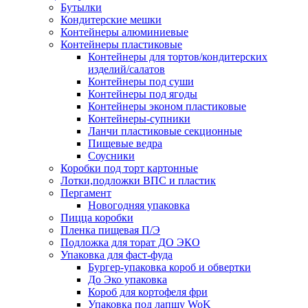
Бутылки
Кондитерские мешки
Контейнеры алюминиевые
Контейнеры пластиковые
Контейнеры для тортов/кондитерских
изделий/салатов
Контейнеры под суши
Контейнеры под ягоды
Контейнеры эконом пластиковые
Контейнеры-супники
Ланчи пластиковые секционные
Пищевые ведра
Соусники
Коробки под торт картонные
Лотки,подложки ВПС и пластик
Пергамент
Новогодняя упаковка
Пицца коробки
Пленка пищевая П/Э
Подложка для торат ДО ЭКО
Упаковка для фаст-фуда
Бургер-упаковка короб и обвертки
До Эко упаковка
Короб для кортофеля фри
Упаковка под лапшу WoK