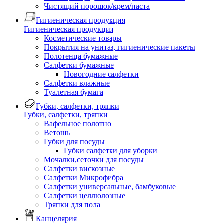
Чистящий порошок/крем/паста
Гигиеническая продукция
Гигиеническая продукция
Косметические товары
Покрытия на унитаз, гигиенические пакеты
Полотенца бумажные
Салфетки бумажные
Новогодние салфетки
Салфетки влажные
Туалетная бумага
Губки, салфетки, тряпки
Губки, салфетки, тряпки
Вафельное полотно
Ветошь
Губки для посуды
Губки салфетки для уборки
Мочалки,сеточки для посуды
Салфетки вискозные
Салфетки Микрофибра
Салфетки универсальные, бамбуковые
Салфетки целлюлозные
Тряпки для пола
Канцелярия