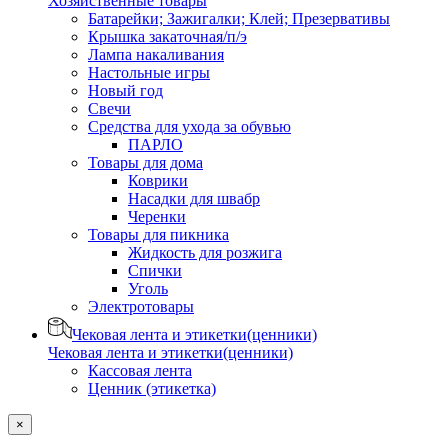
Хозяйственные товары
Батарейки; Зажигалки; Клей; Презервативы
Крышка закаточная/п/э
Лампа накаливания
Настольные игры
Новый год
Свечи
Средства для ухода за обувью
ПАРЛО
Товары для дома
Коврики
Насадки для швабр
Черенки
Товары для пикника
Жидкость для розжига
Спички
Уголь
Электротовары
Чековая лента и этикетки(ценники)
Чековая лента и этикетки(ценники)
Кассовая лента
Ценник (этикетка)
×