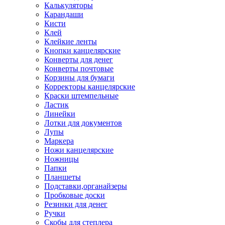
Калькуляторы
Карандаши
Кисти
Клей
Клейкие ленты
Кнопки канцелярские
Конверты для денег
Конверты почтовые
Корзины для бумаги
Корректоры канцелярские
Краски штемпельные
Ластик
Линейки
Лотки для документов
Лупы
Маркера
Ножи канцелярские
Ножницы
Папки
Планшеты
Подставки,органайзеры
Пробковые доски
Резинки для денег
Ручки
Скобы для степлера