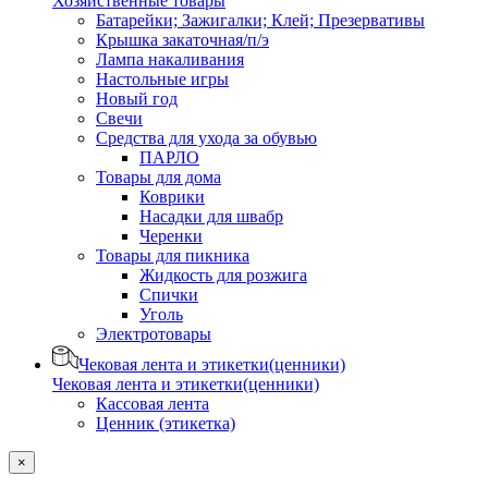
Хозяйственные товары
Батарейки; Зажигалки; Клей; Презервативы
Крышка закаточная/п/э
Лампа накаливания
Настольные игры
Новый год
Свечи
Средства для ухода за обувью
ПАРЛО
Товары для дома
Коврики
Насадки для швабр
Черенки
Товары для пикника
Жидкость для розжига
Спички
Уголь
Электротовары
Чековая лента и этикетки(ценники)
Чековая лента и этикетки(ценники)
Кассовая лента
Ценник (этикетка)
×