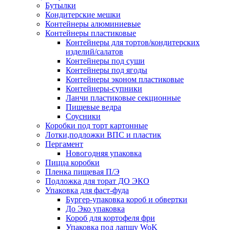
Бутылки
Кондитерские мешки
Контейнеры алюминиевые
Контейнеры пластиковые
Контейнеры для тортов/кондитерских
изделий/салатов
Контейнеры под суши
Контейнеры под ягоды
Контейнеры эконом пластиковые
Контейнеры-супники
Ланчи пластиковые секционные
Пищевые ведра
Соусники
Коробки под торт картонные
Лотки,подложки ВПС и пластик
Пергамент
Новогодняя упаковка
Пицца коробки
Пленка пищевая П/Э
Подложка для торат ДО ЭКО
Упаковка для фаст-фуда
Бургер-упаковка короб и обвертки
До Эко упаковка
Короб для кортофеля фри
Упаковка под лапшу WoK