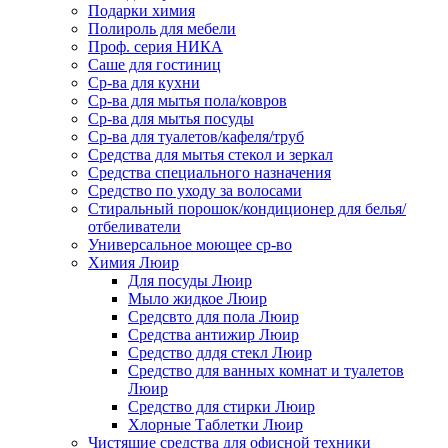
Подарки химия
Полироль для мебели
Проф. серия НИКА
Саше для гостиниц
Ср-ва для кухни
Ср-ва для мытья пола/ковров
Ср-ва для мытья посуды
Ср-ва для туалетов/кафеля/труб
Средства для мытья стекол и зеркал
Средства специального назначения
Средство по уходу за волосами
Стиральный порошок/кондиционер для белья/
отбеливатели
Универсальное моющее ср-во
Химия Люир
Для посуды Люир
Мыло жидкое Люир
Средсвто для пола Люир
Средства антижир Люир
Средство длдя стекл Люир
Средство для ванных комнат и туалетов
Люир
Средство для стирки Люир
Хлорные Таблетки Люир
Чистящие средства для офисной техники