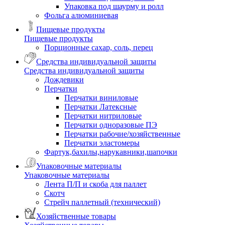
Упаковка под шаурму и ролл
Фольга алюминиевая
Пищевые продукты
Пищевые продукты
Порционные сахар, соль, перец
Средства индивидуальной защиты
Средства индивидуальной защиты
Дождевики
Перчатки
Перчатки виниловые
Перчатки Латексные
Перчатки нитриловые
Перчатки одноразовые ПЭ
Перчатки рабочие/хозяйственные
Перчатки эластомеры
Фартук,бахилы,нарукавники,шапочки
Упаковочные материалы
Упаковочные материалы
Лента П/П и скоба для паллет
Скотч
Стрейч паллетный (технический)
Хозяйственные товары