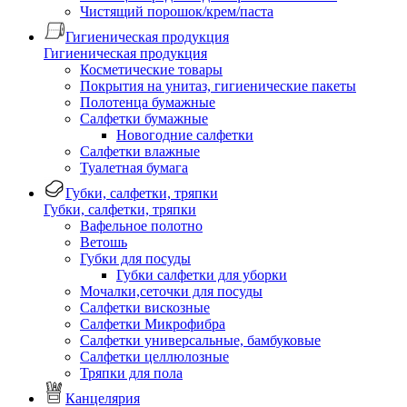
Чистящий порошок/крем/паста
Гигиеническая продукция
Гигиеническая продукция
Косметические товары
Покрытия на унитаз, гигиенические пакеты
Полотенца бумажные
Салфетки бумажные
Новогодние салфетки
Салфетки влажные
Туалетная бумага
Губки, салфетки, тряпки
Губки, салфетки, тряпки
Вафельное полотно
Ветошь
Губки для посуды
Губки салфетки для уборки
Мочалки,сеточки для посуды
Салфетки вискозные
Салфетки Микрофибра
Салфетки универсальные, бамбуковые
Салфетки целлюлозные
Тряпки для пола
Канцелярия