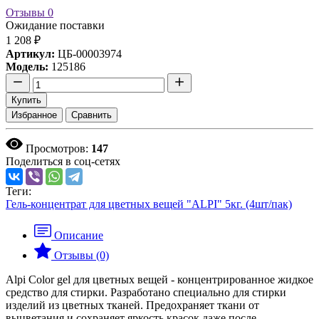
Отзывы
0
Ожидание поставки
1 208 ₽
Артикул:
ЦБ-00003974
Модель:
125186
Купить
Избранное
Сравнить
Просмотров:
147
Поделиться в соц-сетях
Теги:
Гель-концентрат для цветных вещей "ALPI" 5кг. (4шт/пак)
Описание
Отзывы (0)
Alpi Color gel для цветных вещей - концентрированное жидкое
средство для стирки. Разработано специально для стирки
изделий из цветных тканей. Предохраняет ткани от
выцветания и сохраняет яркость красок даже после