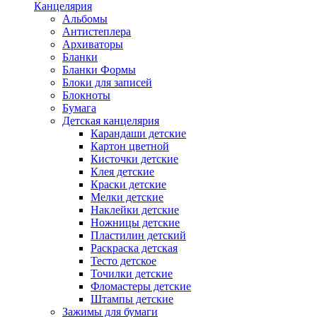
Канцелярия
Альбомы
Антистеплера
Архиваторы
Бланки
Бланки Формы
Блоки для записей
Блокноты
Бумага
Детская канцелярия
Карандаши детские
Картон цветной
Кисточки детские
Клея детские
Краски детские
Мелки детские
Наклейки детские
Ножницы детские
Пластилин детский
Раскраска детская
Тесто детское
Точилки детские
Фломастеры детские
Штампы детские
Зажимы для бумаги