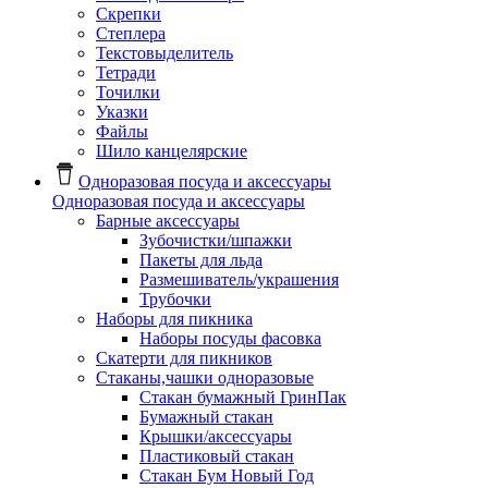
Скрепки
Степлера
Текстовыделитель
Тетради
Точилки
Указки
Файлы
Шило канцелярские
Одноразовая посуда и аксессуары
Одноразовая посуда и аксессуары
Барные аксессуары
Зубочистки/шпажки
Пакеты для льда
Размешиватель/украшения
Трубочки
Наборы для пикника
Наборы посуды фасовка
Скатерти для пикников
Стаканы,чашки одноразовые
Cтакан бумажный ГринПак
Бумажный стакан
Крышки/аксессуары
Пластиковый стакан
Стакан Бум Новый Год