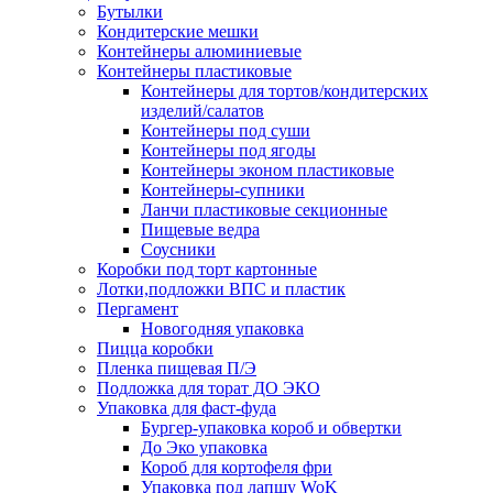
Бутылки
Кондитерские мешки
Контейнеры алюминиевые
Контейнеры пластиковые
Контейнеры для тортов/кондитерских
изделий/салатов
Контейнеры под суши
Контейнеры под ягоды
Контейнеры эконом пластиковые
Контейнеры-супники
Ланчи пластиковые секционные
Пищевые ведра
Соусники
Коробки под торт картонные
Лотки,подложки ВПС и пластик
Пергамент
Новогодняя упаковка
Пицца коробки
Пленка пищевая П/Э
Подложка для торат ДО ЭКО
Упаковка для фаст-фуда
Бургер-упаковка короб и обвертки
До Эко упаковка
Короб для кортофеля фри
Упаковка под лапшу WoK