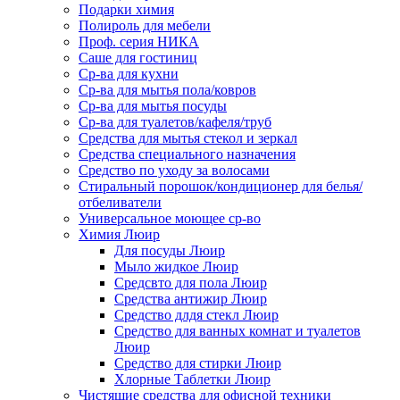
Подарки химия
Полироль для мебели
Проф. серия НИКА
Саше для гостиниц
Ср-ва для кухни
Ср-ва для мытья пола/ковров
Ср-ва для мытья посуды
Ср-ва для туалетов/кафеля/труб
Средства для мытья стекол и зеркал
Средства специального назначения
Средство по уходу за волосами
Стиральный порошок/кондиционер для белья/
отбеливатели
Универсальное моющее ср-во
Химия Люир
Для посуды Люир
Мыло жидкое Люир
Средсвто для пола Люир
Средства антижир Люир
Средство длдя стекл Люир
Средство для ванных комнат и туалетов
Люир
Средство для стирки Люир
Хлорные Таблетки Люир
Чистящие средства для офисной техники