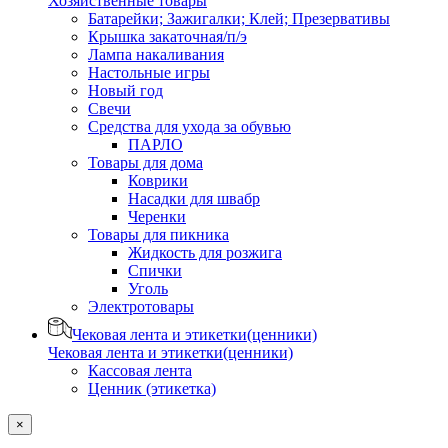
Хозяйственные товары
Батарейки; Зажигалки; Клей; Презервативы
Крышка закаточная/п/э
Лампа накаливания
Настольные игры
Новый год
Свечи
Средства для ухода за обувью
ПАРЛО
Товары для дома
Коврики
Насадки для швабр
Черенки
Товары для пикника
Жидкость для розжига
Спички
Уголь
Электротовары
Чековая лента и этикетки(ценники)
Чековая лента и этикетки(ценники)
Кассовая лента
Ценник (этикетка)
×