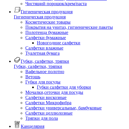
Чистящий порошок/крем/паста
Гигиеническая продукция
Гигиеническая продукция
Косметические товары
Покрытия на унитаз, гигиенические пакеты
Полотенца бумажные
Салфетки бумажные
Новогодние салфетки
Салфетки влажные
Туалетная бумага
Губки, салфетки, тряпки
Губки, салфетки, тряпки
Вафельное полотно
Ветошь
Губки для посуды
Губки салфетки для уборки
Мочалки,сеточки для посуды
Салфетки вискозные
Салфетки Микрофибра
Салфетки универсальные, бамбуковые
Салфетки целлюлозные
Тряпки для пола
Канцелярия