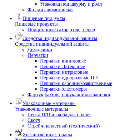
Упаковка под шаурму и ролл
Фольга алюминиевая
Пищевые продукты
Пищевые продукты
Порционные сахар, соль, перец
Средства индивидуальной защиты
Средства индивидуальной защиты
Дождевики
Перчатки
Перчатки виниловые
Перчатки Латексные
Перчатки нитриловые
Перчатки одноразовые ПЭ
Перчатки рабочие/хозяйственные
Перчатки эластомеры
Фартук,бахилы,нарукавники,шапочки
Упаковочные материалы
Упаковочные материалы
Лента П/П и скоба для паллет
Скотч
Стрейч паллетный (технический)
Хозяйственные товары