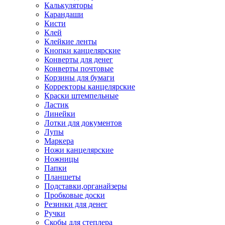
Калькуляторы
Карандаши
Кисти
Клей
Клейкие ленты
Кнопки канцелярские
Конверты для денег
Конверты почтовые
Корзины для бумаги
Корректоры канцелярские
Краски штемпельные
Ластик
Линейки
Лотки для документов
Лупы
Маркера
Ножи канцелярские
Ножницы
Папки
Планшеты
Подставки,органайзеры
Пробковые доски
Резинки для денег
Ручки
Скобы для степлера