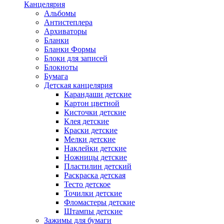
Канцелярия
Альбомы
Антистеплера
Архиваторы
Бланки
Бланки Формы
Блоки для записей
Блокноты
Бумага
Детская канцелярия
Карандаши детские
Картон цветной
Кисточки детские
Клея детские
Краски детские
Мелки детские
Наклейки детские
Ножницы детские
Пластилин детский
Раскраска детская
Тесто детское
Точилки детские
Фломастеры детские
Штампы детские
Зажимы для бумаги