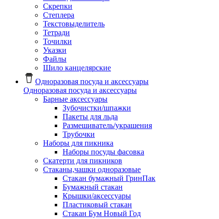
Скрепки
Степлера
Текстовыделитель
Тетради
Точилки
Указки
Файлы
Шило канцелярские
Одноразовая посуда и аксессуары
Одноразовая посуда и аксессуары
Барные аксессуары
Зубочистки/шпажки
Пакеты для льда
Размешиватель/украшения
Трубочки
Наборы для пикника
Наборы посуды фасовка
Скатерти для пикников
Стаканы,чашки одноразовые
Cтакан бумажный ГринПак
Бумажный стакан
Крышки/аксессуары
Пластиковый стакан
Стакан Бум Новый Год