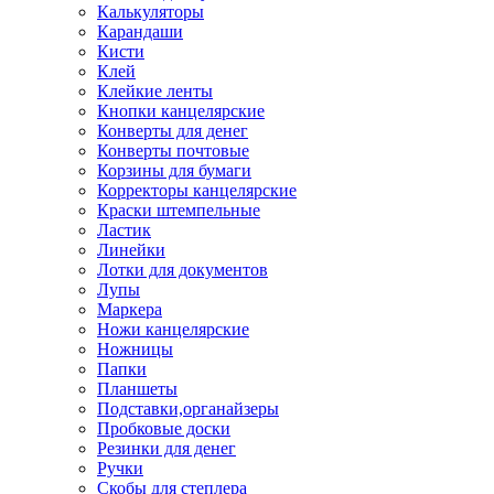
Калькуляторы
Карандаши
Кисти
Клей
Клейкие ленты
Кнопки канцелярские
Конверты для денег
Конверты почтовые
Корзины для бумаги
Корректоры канцелярские
Краски штемпельные
Ластик
Линейки
Лотки для документов
Лупы
Маркера
Ножи канцелярские
Ножницы
Папки
Планшеты
Подставки,органайзеры
Пробковые доски
Резинки для денег
Ручки
Скобы для степлера