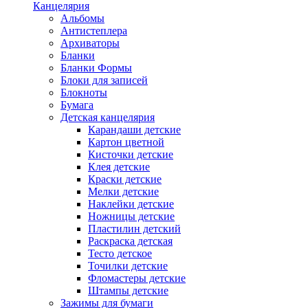
Канцелярия
Альбомы
Антистеплера
Архиваторы
Бланки
Бланки Формы
Блоки для записей
Блокноты
Бумага
Детская канцелярия
Карандаши детские
Картон цветной
Кисточки детские
Клея детские
Краски детские
Мелки детские
Наклейки детские
Ножницы детские
Пластилин детский
Раскраска детская
Тесто детское
Точилки детские
Фломастеры детские
Штампы детские
Зажимы для бумаги