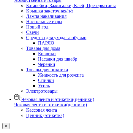
Хозяйственные товары
Батарейки; Зажигалки; Клей; Презервативы
Крышка закаточная/п/э
Лампа накаливания
Настольные игры
Новый год
Свечи
Средства для ухода за обувью
ПАРЛО
Товары для дома
Коврики
Насадки для швабр
Черенки
Товары для пикника
Жидкость для розжига
Спички
Уголь
Электротовары
Чековая лента и этикетки(ценники)
Чековая лента и этикетки(ценники)
Кассовая лента
Ценник (этикетка)
×