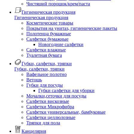
Чистящий порошок/крем/паста
Гигиеническая продукция
Гигиеническая продукция
Косметические товары
Покрытия на унитаз, гигиенические пакеты
Полотенца бумажные
Салфетки бумажные
Новогодние салфетки
Салфетки влажные
Туалетная бумага
Губки, салфетки, тряпки
Губки, салфетки, тряпки
Вафельное полотно
Ветошь
Губки для посуды
Губки салфетки для уборки
Мочалки,сеточки для посуды
Салфетки вискозные
Салфетки Микрофибра
Салфетки универсальные, бамбуковые
Салфетки целлюлозные
Тряпки для пола
Канцелярия