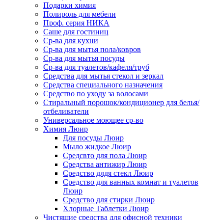
Подарки химия
Полироль для мебели
Проф. серия НИКА
Саше для гостиниц
Ср-ва для кухни
Ср-ва для мытья пола/ковров
Ср-ва для мытья посуды
Ср-ва для туалетов/кафеля/труб
Средства для мытья стекол и зеркал
Средства специального назначения
Средство по уходу за волосами
Стиральный порошок/кондиционер для белья/
отбеливатели
Универсальное моющее ср-во
Химия Люир
Для посуды Люир
Мыло жидкое Люир
Средсвто для пола Люир
Средства антижир Люир
Средство длдя стекл Люир
Средство для ванных комнат и туалетов
Люир
Средство для стирки Люир
Хлорные Таблетки Люир
Чистящие средства для офисной техники