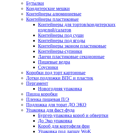
Бутылки
Кондитерские мешки
Контейнеры алюминиевые
Контейнеры пластиковые
Контейнеры для тортов/кондитерских
изделий/салатов
Контейнеры под суши
Контейнеры под ягоды
Контейнеры эконом пластиковые
Контейнеры-супники
Ланчи пластиковые секционные
Пищевые ведра
Соусники
Коробки под торт картонные
Лотки,подложки ВПС и пластик
Пергамент
Новогодняя упаковка
Пицца коробки
Пленка пищевая П/Э
Подложка для торат ДО ЭКО
Упаковка для фаст-фуда
Бургер-упаковка короб и обвертки
До Эко упаковка
Короб для кортофеля фри
Упаковка под лапшу WoK