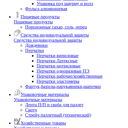
Упаковка под шаурму и ролл
Фольга алюминиевая
Пищевые продукты
Пищевые продукты
Порционные сахар, соль, перец
Средства индивидуальной защиты
Средства индивидуальной защиты
Дождевики
Перчатки
Перчатки виниловые
Перчатки Латексные
Перчатки нитриловые
Перчатки одноразовые ПЭ
Перчатки рабочие/хозяйственные
Перчатки эластомеры
Фартук,бахилы,нарукавники,шапочки
Упаковочные материалы
Упаковочные материалы
Лента П/П и скоба для паллет
Скотч
Стрейч паллетный (технический)
Хозяйственные товары