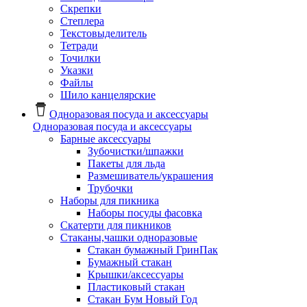
Скрепки
Степлера
Текстовыделитель
Тетради
Точилки
Указки
Файлы
Шило канцелярские
Одноразовая посуда и аксессуары
Одноразовая посуда и аксессуары
Барные аксессуары
Зубочистки/шпажки
Пакеты для льда
Размешиватель/украшения
Трубочки
Наборы для пикника
Наборы посуды фасовка
Скатерти для пикников
Стаканы,чашки одноразовые
Cтакан бумажный ГринПак
Бумажный стакан
Крышки/аксессуары
Пластиковый стакан
Стакан Бум Новый Год