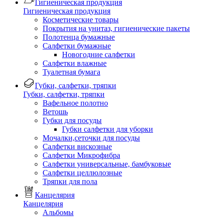
Гигиеническая продукция
Гигиеническая продукция
Косметические товары
Покрытия на унитаз, гигиенические пакеты
Полотенца бумажные
Салфетки бумажные
Новогодние салфетки
Салфетки влажные
Туалетная бумага
Губки, салфетки, тряпки
Губки, салфетки, тряпки
Вафельное полотно
Ветошь
Губки для посуды
Губки салфетки для уборки
Мочалки,сеточки для посуды
Салфетки вискозные
Салфетки Микрофибра
Салфетки универсальные, бамбуковые
Салфетки целлюлозные
Тряпки для пола
Канцелярия
Канцелярия
Альбомы