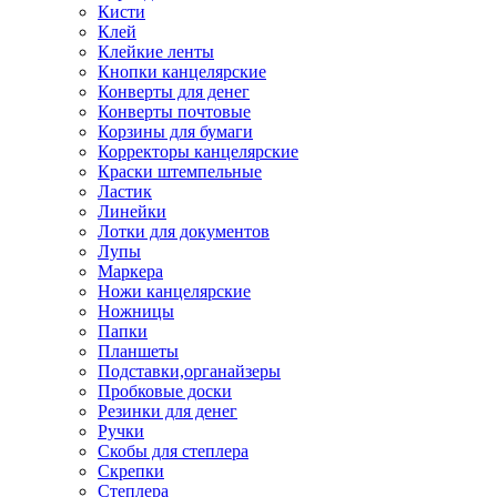
Кисти
Клей
Клейкие ленты
Кнопки канцелярские
Конверты для денег
Конверты почтовые
Корзины для бумаги
Корректоры канцелярские
Краски штемпельные
Ластик
Линейки
Лотки для документов
Лупы
Маркера
Ножи канцелярские
Ножницы
Папки
Планшеты
Подставки,органайзеры
Пробковые доски
Резинки для денег
Ручки
Скобы для степлера
Скрепки
Степлера