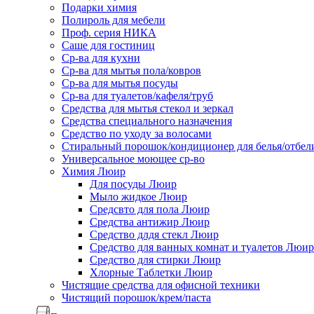
Подарки химия
Полироль для мебели
Проф. серия НИКА
Саше для гостиниц
Ср-ва для кухни
Ср-ва для мытья пола/ковров
Ср-ва для мытья посуды
Ср-ва для туалетов/кафеля/труб
Средства для мытья стекол и зеркал
Средства специального назначения
Средство по уходу за волосами
Стиральный порошок/кондиционер для белья/отбел
Универсальное моющее ср-во
Химия Люир
Для посуды Люир
Мыло жидкое Люир
Средсвто для пола Люир
Средства антижир Люир
Средство длдя стекл Люир
Средство для ванных комнат и туалетов Люир
Средство для стирки Люир
Хлорные Таблетки Люир
Чистящие средства для офисной техники
Чистящий порошок/крем/паста