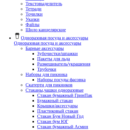
Текстовыделитель
Тетради
Точилки
Указки
Файлы
Шило канцелярские
Одноразовая посуда и аксессуары
Одноразовая посуда и аксессуары
Барные аксессуары
Зубочистки/шпажки
Пакеты для льда
Размешиватель/украшения
Трубочки
Наборы для пикника
Наборы посуды фасовка
Скатерти для пикников
Стаканы,чашки одноразовые
Cтакан бумажный ГринПак
Бумажный стакан
Крышки/аксессуары
Пластиковый стакан
Стакан Бум Новый Год
Стакан бум ЮГ
Стакан бумажный Асмин