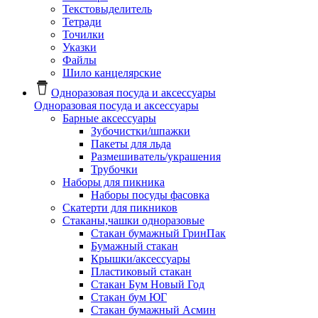
Текстовыделитель
Тетради
Точилки
Указки
Файлы
Шило канцелярские
Одноразовая посуда и аксессуары
Одноразовая посуда и аксессуары
Барные аксессуары
Зубочистки/шпажки
Пакеты для льда
Размешиватель/украшения
Трубочки
Наборы для пикника
Наборы посуды фасовка
Скатерти для пикников
Стаканы,чашки одноразовые
Cтакан бумажный ГринПак
Бумажный стакан
Крышки/аксессуары
Пластиковый стакан
Стакан Бум Новый Год
Стакан бум ЮГ
Стакан бумажный Асмин