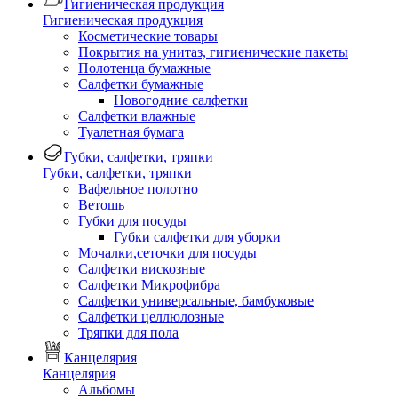
Гигиеническая продукция
Гигиеническая продукция
Косметические товары
Покрытия на унитаз, гигиенические пакеты
Полотенца бумажные
Салфетки бумажные
Новогодние салфетки
Салфетки влажные
Туалетная бумага
Губки, салфетки, тряпки
Губки, салфетки, тряпки
Вафельное полотно
Ветошь
Губки для посуды
Губки салфетки для уборки
Мочалки,сеточки для посуды
Салфетки вискозные
Салфетки Микрофибра
Салфетки универсальные, бамбуковые
Салфетки целлюлозные
Тряпки для пола
Канцелярия
Канцелярия
Альбомы