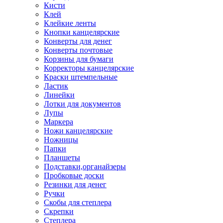
Кисти
Клей
Клейкие ленты
Кнопки канцелярские
Конверты для денег
Конверты почтовые
Корзины для бумаги
Корректоры канцелярские
Краски штемпельные
Ластик
Линейки
Лотки для документов
Лупы
Маркера
Ножи канцелярские
Ножницы
Папки
Планшеты
Подставки,органайзеры
Пробковые доски
Резинки для денег
Ручки
Скобы для степлера
Скрепки
Степлера