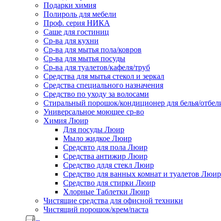
Подарки химия
Полироль для мебели
Проф. серия НИКА
Саше для гостиниц
Ср-ва для кухни
Ср-ва для мытья пола/ковров
Ср-ва для мытья посуды
Ср-ва для туалетов/кафеля/труб
Средства для мытья стекол и зеркал
Средства специального назначения
Средство по уходу за волосами
Стиральный порошок/кондиционер для белья/отбел
Универсальное моющее ср-во
Химия Люир
Для посуды Люир
Мыло жидкое Люир
Средсвто для пола Люир
Средства антижир Люир
Средство длдя стекл Люир
Средство для ванных комнат и туалетов Люир
Средство для стирки Люир
Хлорные Таблетки Люир
Чистящие средства для офисной техники
Чистящий порошок/крем/паста