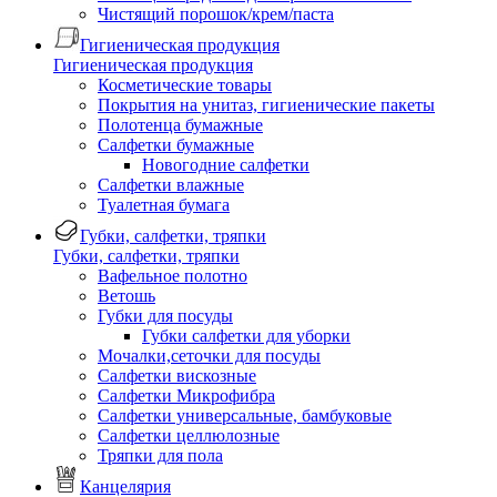
Чистящий порошок/крем/паста
Гигиеническая продукция
Гигиеническая продукция
Косметические товары
Покрытия на унитаз, гигиенические пакеты
Полотенца бумажные
Салфетки бумажные
Новогодние салфетки
Салфетки влажные
Туалетная бумага
Губки, салфетки, тряпки
Губки, салфетки, тряпки
Вафельное полотно
Ветошь
Губки для посуды
Губки салфетки для уборки
Мочалки,сеточки для посуды
Салфетки вискозные
Салфетки Микрофибра
Салфетки универсальные, бамбуковые
Салфетки целлюлозные
Тряпки для пола
Канцелярия