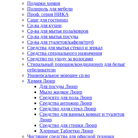
Подарки химия
Полироль для мебели
Проф. серия НИКА
Саше для гостиниц
Ср-ва для кухни
Ср-ва для мытья пола/ковров
Ср-ва для мытья посуды
Ср-ва для туалетов/кафеля/труб
Средства для мытья стекол и зеркал
Средства специального назначения
Средство по уходу за волосами
Стиральный порошок/кондиционер для белья/
отбеливатели
Универсальное моющее ср-во
Химия Люир
Для посуды Люир
Мыло жидкое Люир
Средсвто для пола Люир
Средства антижир Люир
Средство длдя стекл Люир
Средство для ванных комнат и туалетов
Люир
Средство для стирки Люир
Хлорные Таблетки Люир
Чистящие средства для офисной техники