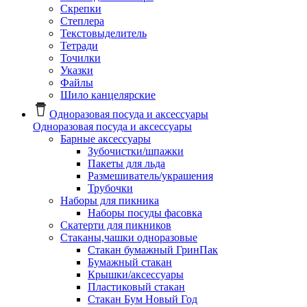
Скрепки
Степлера
Текстовыделитель
Тетради
Точилки
Указки
Файлы
Шило канцелярские
Одноразовая посуда и аксессуары
Одноразовая посуда и аксессуары
Барные аксессуары
Зубочистки/шпажки
Пакеты для льда
Размешиватель/украшения
Трубочки
Наборы для пикника
Наборы посуды фасовка
Скатерти для пикников
Стаканы,чашки одноразовые
Cтакан бумажный ГринПак
Бумажный стакан
Крышки/аксессуары
Пластиковый стакан
Стакан Бум Новый Год