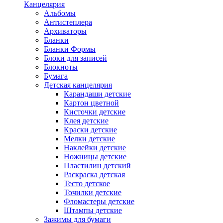
Канцелярия
Альбомы
Антистеплера
Архиваторы
Бланки
Бланки Формы
Блоки для записей
Блокноты
Бумага
Детская канцелярия
Карандаши детские
Картон цветной
Кисточки детские
Клея детские
Краски детские
Мелки детские
Наклейки детские
Ножницы детские
Пластилин детский
Раскраска детская
Тесто детское
Точилки детские
Фломастеры детские
Штампы детские
Зажимы для бумаги