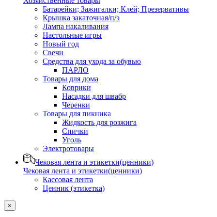
Хозяйственные товары
Батарейки; Зажигалки; Клей; Презервативы
Крышка закаточная/п/э
Лампа накаливания
Настольные игры
Новый год
Свечи
Средства для ухода за обувью
ПАРЛО
Товары для дома
Коврики
Насадки для швабр
Черенки
Товары для пикника
Жидкость для розжига
Спички
Уголь
Электротовары
Чековая лента и этикетки(ценники)
Чековая лента и этикетки(ценники)
Кассовая лента
Ценник (этикетка)
×