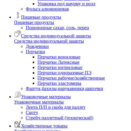
Упаковка под шаурму и ролл
Фольга алюминиевая
Пищевые продукты
Пищевые продукты
Порционные сахар, соль, перец
Средства индивидуальной защиты
Средства индивидуальной защиты
Дождевики
Перчатки
Перчатки виниловые
Перчатки Латексные
Перчатки нитриловые
Перчатки одноразовые ПЭ
Перчатки рабочие/хозяйственные
Перчатки эластомеры
Фартук,бахилы,нарукавники,шапочки
Упаковочные материалы
Упаковочные материалы
Лента П/П и скоба для паллет
Скотч
Стрейч паллетный (технический)
Хозяйственные товары