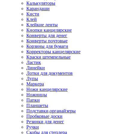
Калькуляторы
Карандаши
Кисти
Клей
Клейкие ленты
Кнопки канцелярские
Конверты для денег
Конверты почтовые
Корзины для бумаги
Корректоры канцелярские
Краски штемпельные
Ластик
Линейки
Лотки для документов
Лупы
Маркера
Ножи канцелярские
Ножницы
Папки
Планшеты
Подставки,органайзеры
Пробковые доски
Резинки для денег
Ручки
Скобы для степлера