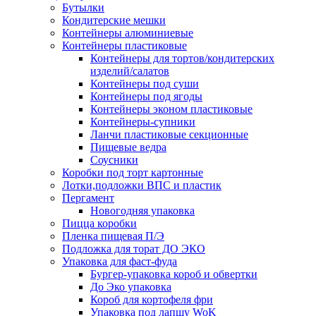
Бутылки
Кондитерские мешки
Контейнеры алюминиевые
Контейнеры пластиковые
Контейнеры для тортов/кондитерских
изделий/салатов
Контейнеры под суши
Контейнеры под ягоды
Контейнеры эконом пластиковые
Контейнеры-супники
Ланчи пластиковые секционные
Пищевые ведра
Соусники
Коробки под торт картонные
Лотки,подложки ВПС и пластик
Пергамент
Новогодняя упаковка
Пицца коробки
Пленка пищевая П/Э
Подложка для торат ДО ЭКО
Упаковка для фаст-фуда
Бургер-упаковка короб и обвертки
До Эко упаковка
Короб для кортофеля фри
Упаковка под лапшу WoK