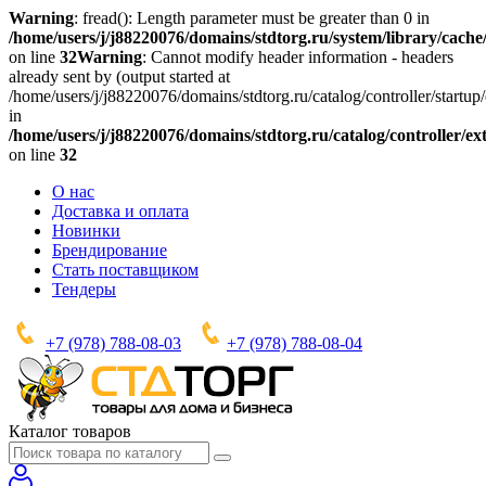
Warning
: fread(): Length parameter must be greater than 0 in
/home/users/j/j88220076/domains/stdtorg.ru/system/library/cache/
on line
32
Warning
: Cannot modify header information - headers
already sent by (output started at
/home/users/j/j88220076/domains/stdtorg.ru/catalog/controller/startup/
in
/home/users/j/j88220076/domains/stdtorg.ru/catalog/controller/e
on line
32
О нас
Доставка и оплата
Новинки
Брендирование
Стать поставщиком
Тендеры
+7 (978) 788-08-03
+7 (978) 788-08-04
Каталог товаров