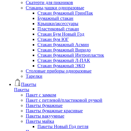
Скатерти для пикников
Стаканы,чашки одноразовые
Cтакан бумажный ГринПак
Бумажный стакан
Крышки/аксессуары
Пластиковый стакан
Стакан Бум Новый Год
Стакан бум ЮГ
Стакан бумажный Асмин
Стакан бумажный Виридо
Стакан бумажный Интропластик
Стакан бумажный Л-ПАК
Стакан бумажный ЭКО
Столовые приборы одноразовые
Тарелки
Пакеты
Пакеты
Пакет с замком
Пакет с петлевой/пластиковой ручкой
Пакеты бумажные
Пакеты бумажные красивые
Пакеты вакуумные
Пакеты майка
Пакеты Новый Год петля