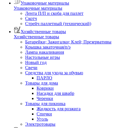
Упаковочные материалы
Упаковочные материалы
Лента П/П и скоба для паллет
Скотч
Стрейч паллетный (технический)
Хозяйственные товары
Хозяйственные товары
Батарейки; Зажигалки; Клей; Презервативы
Крышка закаточная/п/э
Лампа накаливания
Настольные игры
Новый год
Свечи
Средства для ухода за обувью
ПАРЛО
Товары для дома
Коврики
Насадки для швабр
Черенки
Товары для пикника
Жидкость для розжига
Спички
Уголь
Электротовары