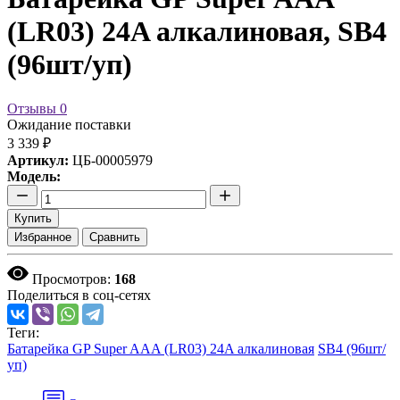
(LR03) 24A алкалиновая, SB4
(96шт/уп)
Отзывы
0
Ожидание поставки
3 339 ₽
Артикул:
ЦБ-00005979
Модель:
Купить
Избранное
Сравнить
Просмотров:
168
Поделиться в соц-сетях
Теги:
Батарейка GP Super AAA (LR03) 24A алкалиновая
SB4 (96шт/
уп)