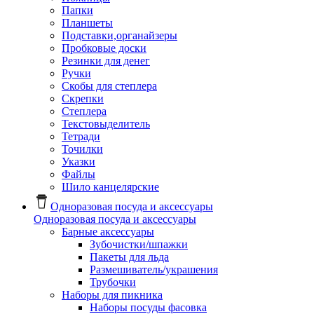
Папки
Планшеты
Подставки,органайзеры
Пробковые доски
Резинки для денег
Ручки
Скобы для степлера
Скрепки
Степлера
Текстовыделитель
Тетради
Точилки
Указки
Файлы
Шило канцелярские
Одноразовая посуда и аксессуары
Одноразовая посуда и аксессуары
Барные аксессуары
Зубочистки/шпажки
Пакеты для льда
Размешиватель/украшения
Трубочки
Наборы для пикника
Наборы посуды фасовка