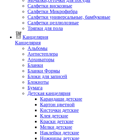
Мочалки,сеточки для посуды
Салфетки вискозные
Салфетки Микрофибра
Салфетки универсальные, бамбуковые
Салфетки целлюлозные
Тряпки для пола
Канцелярия
Канцелярия
Альбомы
Антистеплера
Архиваторы
Бланки
Бланки Формы
Блоки для записей
Блокноты
Бумага
Детская канцелярия
Карандаши детские
Картон цветной
Кисточки детские
Клея детские
Краски детские
Мелки детские
Наклейки детские
Ножницы детские