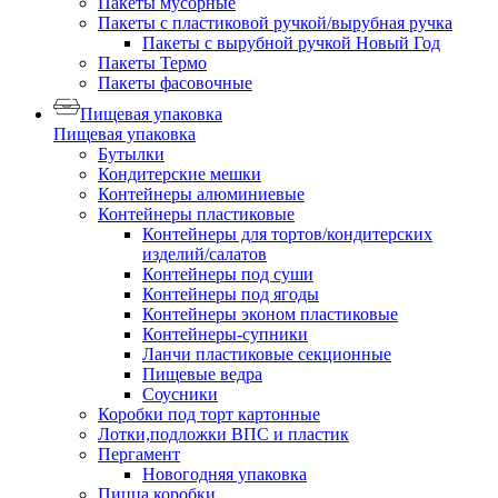
Пакеты мусорные
Пакеты с пластиковой ручкой/вырубная ручка
Пакеты с вырубной ручкой Новый Год
Пакеты Термо
Пакеты фасовочные
Пищевая упаковка
Пищевая упаковка
Бутылки
Кондитерские мешки
Контейнеры алюминиевые
Контейнеры пластиковые
Контейнеры для тортов/кондитерских
изделий/салатов
Контейнеры под суши
Контейнеры под ягоды
Контейнеры эконом пластиковые
Контейнеры-супники
Ланчи пластиковые секционные
Пищевые ведра
Соусники
Коробки под торт картонные
Лотки,подложки ВПС и пластик
Пергамент
Новогодняя упаковка
Пицца коробки