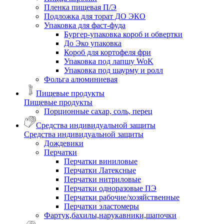
Пленка пищевая П/Э
Подложка для торат ДО ЭКО
Упаковка для фаст-фуда
Бургер-упаковка короб и обвертки
До Эко упаковка
Короб для кортофеля фри
Упаковка под лапшу WoK
Упаковка под шаурму и ролл
Фольга алюминиевая
Пищевые продукты
Пищевые продукты
Порционные сахар, соль, перец
Средства индивидуальной защиты
Средства индивидуальной защиты
Дождевики
Перчатки
Перчатки виниловые
Перчатки Латексные
Перчатки нитриловые
Перчатки одноразовые ПЭ
Перчатки рабочие/хозяйственные
Перчатки эластомеры
Фартук,бахилы,нарукавники,шапочки