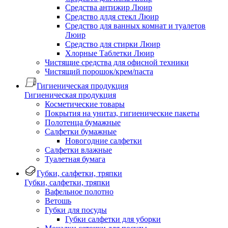
Средства антижир Люир
Средство длдя стекл Люир
Средство для ванных комнат и туалетов
Люир
Средство для стирки Люир
Хлорные Таблетки Люир
Чистящие средства для офисной техники
Чистящий порошок/крем/паста
Гигиеническая продукция
Гигиеническая продукция
Косметические товары
Покрытия на унитаз, гигиенические пакеты
Полотенца бумажные
Салфетки бумажные
Новогодние салфетки
Салфетки влажные
Туалетная бумага
Губки, салфетки, тряпки
Губки, салфетки, тряпки
Вафельное полотно
Ветошь
Губки для посуды
Губки салфетки для уборки