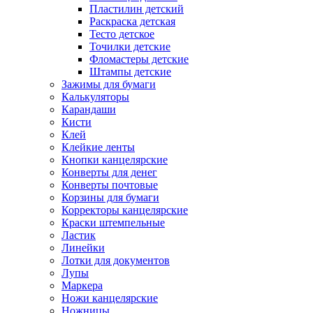
Пластилин детский
Раскраска детская
Тесто детское
Точилки детские
Фломастеры детские
Штампы детские
Зажимы для бумаги
Калькуляторы
Карандаши
Кисти
Клей
Клейкие ленты
Кнопки канцелярские
Конверты для денег
Конверты почтовые
Корзины для бумаги
Корректоры канцелярские
Краски штемпельные
Ластик
Линейки
Лотки для документов
Лупы
Маркера
Ножи канцелярские
Ножницы