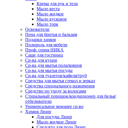
Крема для рук и тела
Мыло веста
Мыло жидкое
Мыло кусковое
Мыло торк
Освежители
Пена для бритья и бальзам
Подарки химия
Полироль для мебели
Проф. серия НИКА
Саше для гостиниц
Ср-ва для кухни
Ср-ва для мытья пола/ковров
Ср-ва для мытья посуды
Ср-ва для туалетов/кафеля/труб
Средства для мытья стекол и зеркал
Средства специального назначения
Средство по уходу за волосами
Стиральный порошок/кондиционер для белья/
отбеливатели
Универсальное моющее ср-во
Химия Люир
Для посуды Люир
Мыло жидкое Люир
Средсвто для пола Люир