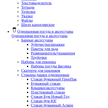
Текстовыделитель
Тетради
Точилки
Указки
Файлы
Шило канцелярские
Одноразовая посуда и аксессуары
Одноразовая посуда и аксессуары
Барные аксессуары
Зубочистки/шпажки
Пакеты для льда
Размешиватель/украшения
Трубочки
Наборы для пикника
Наборы посуды фасовка
Скатерти для пикников
Стаканы,чашки одноразовые
Cтакан бумажный ГринПак
Бумажный стакан
Крышки/аксессуары
Пластиковый стакан
Стакан Бум Новый Год
Стакан бум ЮГ
Стакан бумажный Асмин