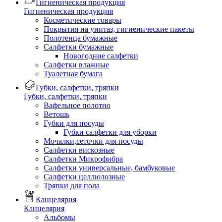
Гигиеническая продукция
Гигиеническая продукция
Косметические товары
Покрытия на унитаз, гигиенические пакеты
Полотенца бумажные
Салфетки бумажные
Новогодние салфетки
Салфетки влажные
Туалетная бумага
Губки, салфетки, тряпки
Губки, салфетки, тряпки
Вафельное полотно
Ветошь
Губки для посуды
Губки салфетки для уборки
Мочалки,сеточки для посуды
Салфетки вискозные
Салфетки Микрофибра
Салфетки универсальные, бамбуковые
Салфетки целлюлозные
Тряпки для пола
Канцелярия
Канцелярия
Альбомы