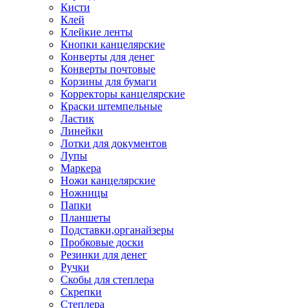
Кисти
Клей
Клейкие ленты
Кнопки канцелярские
Конверты для денег
Конверты почтовые
Корзины для бумаги
Корректоры канцелярские
Краски штемпельные
Ластик
Линейки
Лотки для документов
Лупы
Маркера
Ножи канцелярские
Ножницы
Папки
Планшеты
Подставки,органайзеры
Пробковые доски
Резинки для денег
Ручки
Скобы для степлера
Скрепки
Степлера