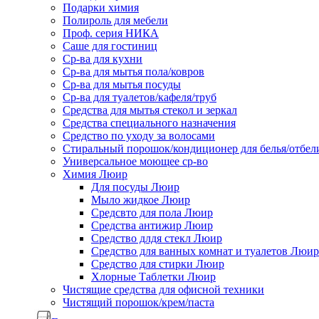
Подарки химия
Полироль для мебели
Проф. серия НИКА
Саше для гостиниц
Ср-ва для кухни
Ср-ва для мытья пола/ковров
Ср-ва для мытья посуды
Ср-ва для туалетов/кафеля/труб
Средства для мытья стекол и зеркал
Средства специального назначения
Средство по уходу за волосами
Стиральный порошок/кондиционер для белья/отбел
Универсальное моющее ср-во
Химия Люир
Для посуды Люир
Мыло жидкое Люир
Средсвто для пола Люир
Средства антижир Люир
Средство длдя стекл Люир
Средство для ванных комнат и туалетов Люир
Средство для стирки Люир
Хлорные Таблетки Люир
Чистящие средства для офисной техники
Чистящий порошок/крем/паста