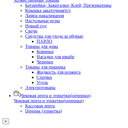
Хозяйственные товары
Батарейки; Зажигалки; Клей; Презервативы
Крышка закаточная/п/э
Лампа накаливания
Настольные игры
Новый год
Свечи
Средства для ухода за обувью
ПАРЛО
Товары для дома
Коврики
Насадки для швабр
Черенки
Товары для пикника
Жидкость для розжига
Спички
Уголь
Электротовары
Чековая лента и этикетки(ценники)
Чековая лента и этикетки(ценники)
Кассовая лента
Ценник (этикетка)
×