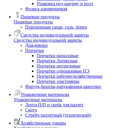
Упаковка под шаурму и ролл
Фольга алюминиевая
Пищевые продукты
Пищевые продукты
Порционные сахар, соль, перец
Средства индивидуальной защиты
Средства индивидуальной защиты
Дождевики
Перчатки
Перчатки виниловые
Перчатки Латексные
Перчатки нитриловые
Перчатки одноразовые ПЭ
Перчатки рабочие/хозяйственные
Перчатки эластомеры
Фартук,бахилы,нарукавники,шапочки
Упаковочные материалы
Упаковочные материалы
Лента П/П и скоба для паллет
Скотч
Стрейч паллетный (технический)
Хозяйственные товары