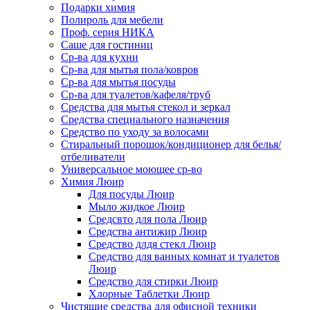
Подарки химия
Полироль для мебели
Проф. серия НИКА
Саше для гостиниц
Ср-ва для кухни
Ср-ва для мытья пола/ковров
Ср-ва для мытья посуды
Ср-ва для туалетов/кафеля/труб
Средства для мытья стекол и зеркал
Средства специального назначения
Средство по уходу за волосами
Стиральный порошок/кондиционер для белья/
отбеливатели
Универсальное моющее ср-во
Химия Люир
Для посуды Люир
Мыло жидкое Люир
Средсвто для пола Люир
Средства антижир Люир
Средство длдя стекл Люир
Средство для ванных комнат и туалетов
Люир
Средство для стирки Люир
Хлорные Таблетки Люир
Чистящие средства для офисной техники