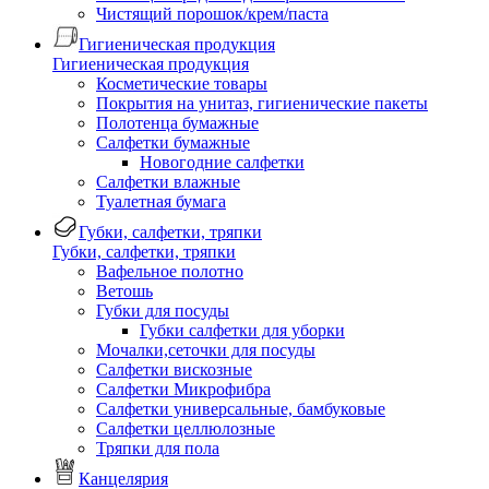
Чистящий порошок/крем/паста
Гигиеническая продукция
Гигиеническая продукция
Косметические товары
Покрытия на унитаз, гигиенические пакеты
Полотенца бумажные
Салфетки бумажные
Новогодние салфетки
Салфетки влажные
Туалетная бумага
Губки, салфетки, тряпки
Губки, салфетки, тряпки
Вафельное полотно
Ветошь
Губки для посуды
Губки салфетки для уборки
Мочалки,сеточки для посуды
Салфетки вискозные
Салфетки Микрофибра
Салфетки универсальные, бамбуковые
Салфетки целлюлозные
Тряпки для пола
Канцелярия