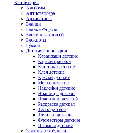
Канцелярия
Альбомы
Антистеплера
Архиваторы
Бланки
Бланки Формы
Блоки для записей
Блокноты
Бумага
Детская канцелярия
Карандаши детские
Картон цветной
Кисточки детские
Клея детские
Краски детские
Мелки детские
Наклейки детские
Ножницы детские
Пластилин детский
Раскраска детская
Тесто детское
Точилки детские
Фломастеры детские
Штампы детские
Зажимы для бумаги