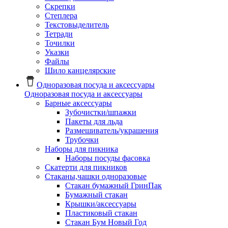
Скрепки
Степлера
Текстовыделитель
Тетради
Точилки
Указки
Файлы
Шило канцелярские
Одноразовая посуда и аксессуары
Одноразовая посуда и аксессуары
Барные аксессуары
Зубочистки/шпажки
Пакеты для льда
Размешиватель/украшения
Трубочки
Наборы для пикника
Наборы посуды фасовка
Скатерти для пикников
Стаканы,чашки одноразовые
Cтакан бумажный ГринПак
Бумажный стакан
Крышки/аксессуары
Пластиковый стакан
Стакан Бум Новый Год