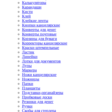
Калькуляторы
Карандаши
Кисти
Клей
Клейкие ленты
Кнопки канцелярские
Конверты для денег
Конверты почтовые
Корзины для бумаги
Корректоры канцелярские
Краски штемпельные
Ластик
Линейки
Лотки для документов
Лупы
Маркера
Ножи канцелярские
Ножницы
Папки
Планшеты
Подставки,органайзеры
Пробковые доски
Резинки для денег
Ручки
Скобы для степлера