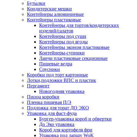
Бутылки
Кондитерские мешки
Контейнеры алюминиевые
Контейнеры пластиковые
Контейнеры для тортов/кондитерских
изделий/салатов
Контейнеры под суши
Контейнеры под ягоды
Контейнеры эконом пластиковые
Контейнеры-супники
Ланчи пластиковые секционные
Пищевые ведра
Соусники
Коробки под торт картонные
Лотки,подложки ВПС и пластик
Пергамент
Новогодняя упаковка
Пицца коробки
Пленка пищевая П/Э
Подложка для торат ДО ЭКО
Упаковка для фаст-фуда
Бургер-упаковка короб и обвертки
До Эко упаковка
Короб для кортофеля фри
Упаковка под лапшу WoK