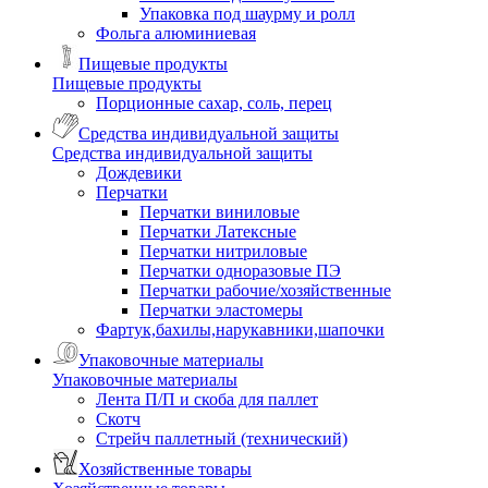
Упаковка под шаурму и ролл
Фольга алюминиевая
Пищевые продукты
Пищевые продукты
Порционные сахар, соль, перец
Средства индивидуальной защиты
Средства индивидуальной защиты
Дождевики
Перчатки
Перчатки виниловые
Перчатки Латексные
Перчатки нитриловые
Перчатки одноразовые ПЭ
Перчатки рабочие/хозяйственные
Перчатки эластомеры
Фартук,бахилы,нарукавники,шапочки
Упаковочные материалы
Упаковочные материалы
Лента П/П и скоба для паллет
Скотч
Стрейч паллетный (технический)
Хозяйственные товары