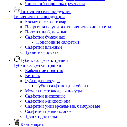
Чистящий порошок/крем/паста
Гигиеническая продукция
Гигиеническая продукция
Косметические товары
Покрытия на унитаз, гигиенические пакеты
Полотенца бумажные
Салфетки бумажные
Новогодние салфетки
Салфетки влажные
Туалетная бумага
Губки, салфетки, тряпки
Губки, салфетки, тряпки
Вафельное полотно
Ветошь
Губки для посуды
Губки салфетки для уборки
Мочалки,сеточки для посуды
Салфетки вискозные
Салфетки Микрофибра
Салфетки универсальные, бамбуковые
Салфетки целлюлозные
Тряпки для пола
Канцелярия