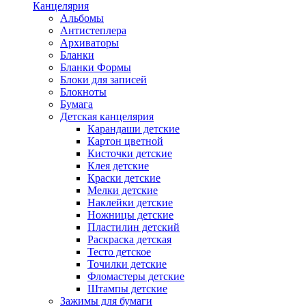
Канцелярия
Альбомы
Антистеплера
Архиваторы
Бланки
Бланки Формы
Блоки для записей
Блокноты
Бумага
Детская канцелярия
Карандаши детские
Картон цветной
Кисточки детские
Клея детские
Краски детские
Мелки детские
Наклейки детские
Ножницы детские
Пластилин детский
Раскраска детская
Тесто детское
Точилки детские
Фломастеры детские
Штампы детские
Зажимы для бумаги