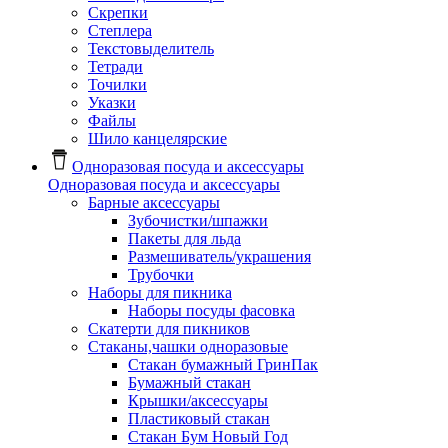
Скрепки
Степлера
Текстовыделитель
Тетради
Точилки
Указки
Файлы
Шило канцелярские
Одноразовая посуда и аксессуары
Одноразовая посуда и аксессуары
Барные аксессуары
Зубочистки/шпажки
Пакеты для льда
Размешиватель/украшения
Трубочки
Наборы для пикника
Наборы посуды фасовка
Скатерти для пикников
Стаканы,чашки одноразовые
Cтакан бумажный ГринПак
Бумажный стакан
Крышки/аксессуары
Пластиковый стакан
Стакан Бум Новый Год