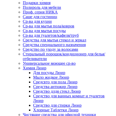
Подарки химия
Полироль для мебели
Проф. серия НИКА
Саше для гостиниц
Ср-ва для кухни
Ср-ва для мытья пола/ковров
Ср-ва для мытья посуды
Ср-ва для туалетов/кафеля/труб
Средства для мытья стекол и зеркал
Средства специального назначения
Средство по уходу за волосами
Стиральный порошок/кондиционер для белья/
отбеливатели
Универсальное моющее ср-во
Химия Люир
Для посуды Люир
Мыло жидкое Люир
Средсвто для пола Люир
Средства антижир Люир
Средство длдя стекл Люир
Средство для ванных комнат и туалетов
Люир
Средство для стирки Люир
Хлорные Таблетки Люир
Чистящие средства для офисной техники