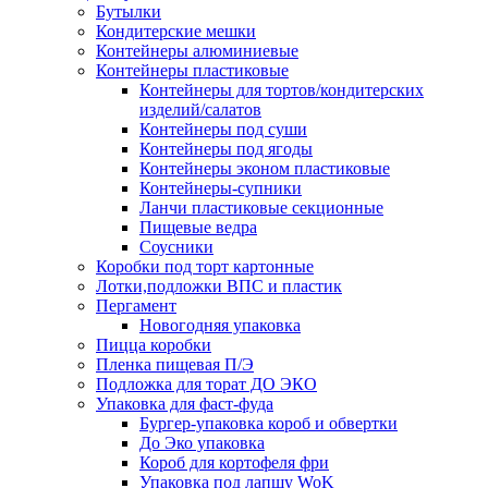
Бутылки
Кондитерские мешки
Контейнеры алюминиевые
Контейнеры пластиковые
Контейнеры для тортов/кондитерских
изделий/салатов
Контейнеры под суши
Контейнеры под ягоды
Контейнеры эконом пластиковые
Контейнеры-супники
Ланчи пластиковые секционные
Пищевые ведра
Соусники
Коробки под торт картонные
Лотки,подложки ВПС и пластик
Пергамент
Новогодняя упаковка
Пицца коробки
Пленка пищевая П/Э
Подложка для торат ДО ЭКО
Упаковка для фаст-фуда
Бургер-упаковка короб и обвертки
До Эко упаковка
Короб для кортофеля фри
Упаковка под лапшу WoK