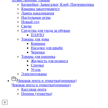
Хозяйственные товары
Батарейки; Зажигалки; Клей; Презервативы
Крышка закаточная/п/э
Лампа накаливания
Настольные игры
Новый год
Свечи
Средства для ухода за обувью
ПАРЛО
Товары для дома
Коврики
Насадки для швабр
Черенки
Товары для пикника
Жидкость для розжига
Спички
Уголь
Электротовары
Чековая лента и этикетки(ценники)
Чековая лента и этикетки(ценники)
Кассовая лента
Ценник (этикетка)
×