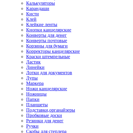
Калькуляторы
Карандаши
Кисти
Клей
Клейкие ленты
Кнопки канцелярские
Конверты для денег
Конверты почтовые
Корзины для бумаги
Корректоры канцелярские
Краски штемпельные
Ластик
Линейки
Лотки для документов
Лупы
Маркера
Ножи канцелярские
Ножницы
Папки
Планшеты
Подставки,органайзеры
Пробковые доски
Резинки для денег
Ручки
Скобы для степлера