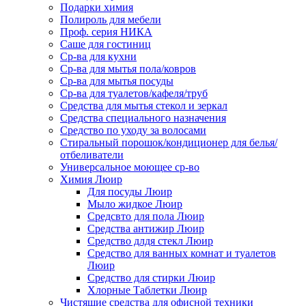
Подарки химия
Полироль для мебели
Проф. серия НИКА
Саше для гостиниц
Ср-ва для кухни
Ср-ва для мытья пола/ковров
Ср-ва для мытья посуды
Ср-ва для туалетов/кафеля/труб
Средства для мытья стекол и зеркал
Средства специального назначения
Средство по уходу за волосами
Стиральный порошок/кондиционер для белья/
отбеливатели
Универсальное моющее ср-во
Химия Люир
Для посуды Люир
Мыло жидкое Люир
Средсвто для пола Люир
Средства антижир Люир
Средство длдя стекл Люир
Средство для ванных комнат и туалетов
Люир
Средство для стирки Люир
Хлорные Таблетки Люир
Чистящие средства для офисной техники