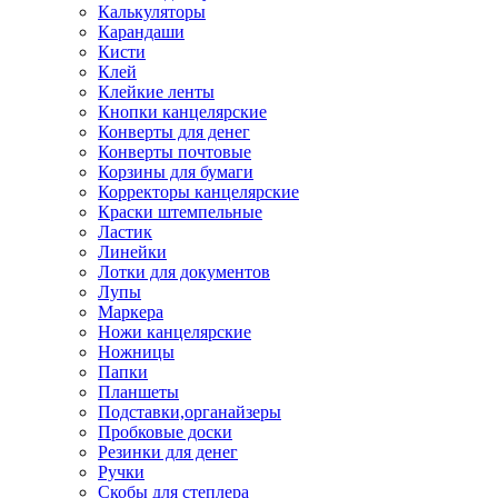
Калькуляторы
Карандаши
Кисти
Клей
Клейкие ленты
Кнопки канцелярские
Конверты для денег
Конверты почтовые
Корзины для бумаги
Корректоры канцелярские
Краски штемпельные
Ластик
Линейки
Лотки для документов
Лупы
Маркера
Ножи канцелярские
Ножницы
Папки
Планшеты
Подставки,органайзеры
Пробковые доски
Резинки для денег
Ручки
Скобы для степлера