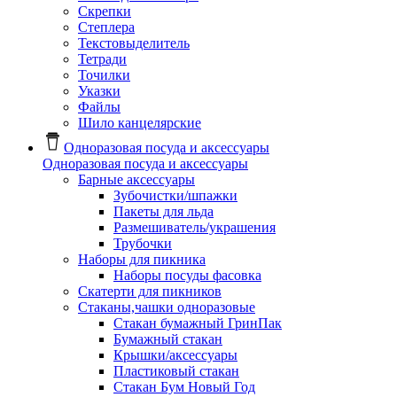
Скрепки
Степлера
Текстовыделитель
Тетради
Точилки
Указки
Файлы
Шило канцелярские
Одноразовая посуда и аксессуары
Одноразовая посуда и аксессуары
Барные аксессуары
Зубочистки/шпажки
Пакеты для льда
Размешиватель/украшения
Трубочки
Наборы для пикника
Наборы посуды фасовка
Скатерти для пикников
Стаканы,чашки одноразовые
Cтакан бумажный ГринПак
Бумажный стакан
Крышки/аксессуары
Пластиковый стакан
Стакан Бум Новый Год