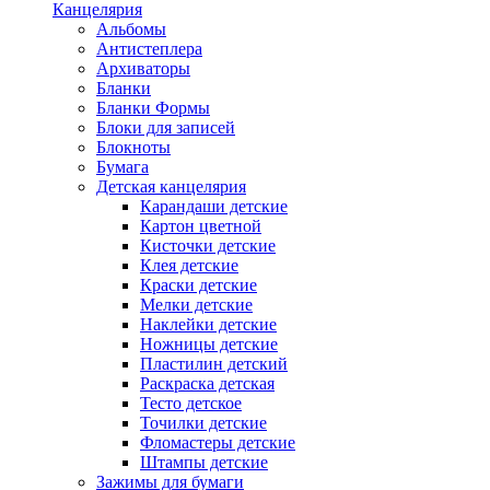
Канцелярия
Альбомы
Антистеплера
Архиваторы
Бланки
Бланки Формы
Блоки для записей
Блокноты
Бумага
Детская канцелярия
Карандаши детские
Картон цветной
Кисточки детские
Клея детские
Краски детские
Мелки детские
Наклейки детские
Ножницы детские
Пластилин детский
Раскраска детская
Тесто детское
Точилки детские
Фломастеры детские
Штампы детские
Зажимы для бумаги