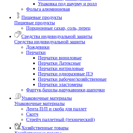
Упаковка под шаурму и ролл
Фольга алюминиевая
Пищевые продукты
Пищевые продукты
Порционные сахар, соль, перец
Средства индивидуальной защиты
Средства индивидуальной защиты
Дождевики
Перчатки
Перчатки виниловые
Перчатки Латексные
Перчатки нитриловые
Перчатки одноразовые ПЭ
Перчатки рабочие/хозяйственные
Перчатки эластомеры
Фартук,бахилы,нарукавники,шапочки
Упаковочные материалы
Упаковочные материалы
Лента П/П и скоба для паллет
Скотч
Стрейч паллетный (технический)
Хозяйственные товары