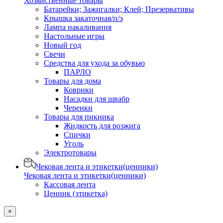
Хозяйственные товары
Батарейки; Зажигалки; Клей; Презервативы
Крышка закаточная/п/э
Лампа накаливания
Настольные игры
Новый год
Свечи
Средства для ухода за обувью
ПАРЛО
Товары для дома
Коврики
Насадки для швабр
Черенки
Товары для пикника
Жидкость для розжига
Спички
Уголь
Электротовары
Чековая лента и этикетки(ценники)
Чековая лента и этикетки(ценники)
Кассовая лента
Ценник (этикетка)
×