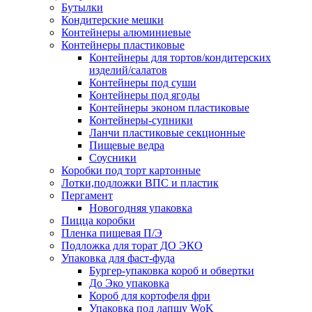
Бутылки
Кондитерские мешки
Контейнеры алюминиевые
Контейнеры пластиковые
Контейнеры для тортов/кондитерских
изделий/салатов
Контейнеры под суши
Контейнеры под ягоды
Контейнеры эконом пластиковые
Контейнеры-супники
Ланчи пластиковые секционные
Пищевые ведра
Соусники
Коробки под торт картонные
Лотки,подложки ВПС и пластик
Пергамент
Новогодняя упаковка
Пицца коробки
Пленка пищевая П/Э
Подложка для торат ДО ЭКО
Упаковка для фаст-фуда
Бургер-упаковка короб и обвертки
До Эко упаковка
Короб для кортофеля фри
Упаковка под лапшу WoK