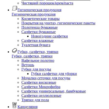
Чистящий порошок/крем/паста
Гигиеническая продукция
Гигиеническая продукция
Косметические товары
Покрытия на унитаз, гигиенические пакеты
Полотенца бумажные
Салфетки бумажные
Новогодние салфетки
Салфетки влажные
Туалетная бумага
Губки, салфетки, тряпки
Губки, салфетки, тряпки
Вафельное полотно
Ветошь
Губки для посуды
Губки салфетки для уборки
Мочалки,сеточки для посуды
Салфетки вискозные
Салфетки Микрофибра
Салфетки универсальные, бамбуковые
Салфетки целлюлозные
Тряпки для пола
Канцелярия