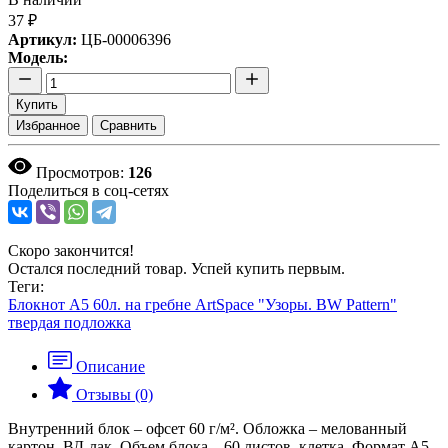
37 ₽
Артикул:
ЦБ-00006396
Модель:
Купить
Избранное
Сравнить
Просмотров:
126
Поделиться в соц-сетях
Скоро закончится!
Остался последний товар. Успей купить первым.
Теги:
Блокнот А5 60л. на гребне ArtSpace "Узоры. BW Pattern"
твердая подложка
Описание
Отзывы (0)
Внутренний блок – офсет 60 г/м². Обложка – мелованный
картон, ВД-лак. Объем блока – 60 листов, клетка. Формат А5