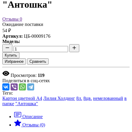
"Антошка"
Отзывы
0
Ожидание поставки
54 ₽
Артикул:
ЦБ-00009176
Модель:
Купить
Избранное
Сравнить
Просмотров:
119
Поделиться в соц-сетях
Теги:
Картон цветной А4
Лилия Холдинг
8л.
8цв.
немелованный
в
папке
"Антошка"
Описание
Отзывы (0)