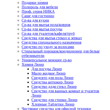
Подарки химия
Полироль для мебели
Проф. серия НИКА
Саше для гостиниц
Ср-ва для кухни
Ср-ва для мытья пола/ковров
Ср-ва для мытья посуды
Ср-ва для туалетов/кафеля/труб
Средства для мытья стекол и зеркал
Средства специального назначения
Средство по уходу за волосами
Стиральный порошок/кондиционер для белья/
отбеливатели
Универсальное моющее ср-во
Химия Люир
Для посуды Люир
Мыло жидкое Люир
Средсвто для пола Люир
Средства антижир Люир
Средство длдя стекл Люир
Средство для ванных комнат и туалетов
Люир
Средство для стирки Люир
Хлорные Таблетки Люир
Чистящие средства для офисной техники