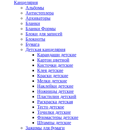
Канцелярия
Альбомы
Антистеплера
Архиваторы
Бланки
Бланки Формы
Блоки для записей
Блокноты
Бумага
Детская канцелярия
Карандаши детские
Картон цветной
Кисточки детские
Клея детские
Краски детские
Мелки детские
Наклейки детские
Ножницы детские
Пластилин детский
Раскраска детская
Тесто детское
Точилки детские
Фломастеры детские
Штампы детские
Зажимы для бумаги