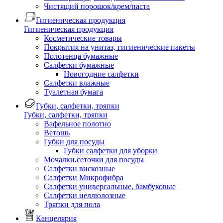
Чистящий порошок/крем/паста
Гигиеническая продукция
Гигиеническая продукция
Косметические товары
Покрытия на унитаз, гигиенические пакеты
Полотенца бумажные
Салфетки бумажные
Новогодние салфетки
Салфетки влажные
Туалетная бумага
Губки, салфетки, тряпки
Губки, салфетки, тряпки
Вафельное полотно
Ветошь
Губки для посуды
Губки салфетки для уборки
Мочалки,сеточки для посуды
Салфетки вискозные
Салфетки Микрофибра
Салфетки универсальные, бамбуковые
Салфетки целлюлозные
Тряпки для пола
Канцелярия