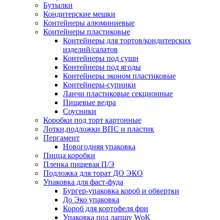
Бутылки
Кондитерские мешки
Контейнеры алюминиевые
Контейнеры пластиковые
Контейнеры для тортов/кондитерских
изделий/салатов
Контейнеры под суши
Контейнеры под ягоды
Контейнеры эконом пластиковые
Контейнеры-супники
Ланчи пластиковые секционные
Пищевые ведра
Соусники
Коробки под торт картонные
Лотки,подложки ВПС и пластик
Пергамент
Новогодняя упаковка
Пицца коробки
Пленка пищевая П/Э
Подложка для торат ДО ЭКО
Упаковка для фаст-фуда
Бургер-упаковка короб и обвертки
До Эко упаковка
Короб для кортофеля фри
Упаковка под лапшу WoK