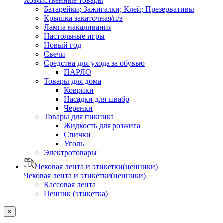
Хозяйственные товары
Батарейки; Зажигалки; Клей; Презервативы
Крышка закаточная/п/э
Лампа накаливания
Настольные игры
Новый год
Свечи
Средства для ухода за обувью
ПАРЛО
Товары для дома
Коврики
Насадки для швабр
Черенки
Товары для пикника
Жидкость для розжига
Спички
Уголь
Электротовары
Чековая лента и этикетки(ценники)
Чековая лента и этикетки(ценники)
Кассовая лента
Ценник (этикетка)
×