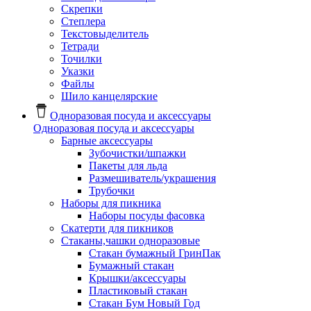
Скрепки
Степлера
Текстовыделитель
Тетради
Точилки
Указки
Файлы
Шило канцелярские
Одноразовая посуда и аксессуары
Одноразовая посуда и аксессуары
Барные аксессуары
Зубочистки/шпажки
Пакеты для льда
Размешиватель/украшения
Трубочки
Наборы для пикника
Наборы посуды фасовка
Скатерти для пикников
Стаканы,чашки одноразовые
Cтакан бумажный ГринПак
Бумажный стакан
Крышки/аксессуары
Пластиковый стакан
Стакан Бум Новый Год