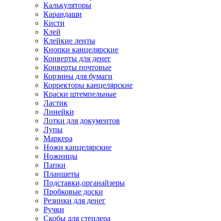
Калькуляторы
Карандаши
Кисти
Клей
Клейкие ленты
Кнопки канцелярские
Конверты для денег
Конверты почтовые
Корзины для бумаги
Корректоры канцелярские
Краски штемпельные
Ластик
Линейки
Лотки для документов
Лупы
Маркера
Ножи канцелярские
Ножницы
Папки
Планшеты
Подставки,органайзеры
Пробковые доски
Резинки для денег
Ручки
Скобы для степлера