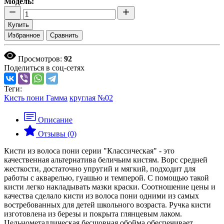
Модель:
Купить
Избранное
Сравнить
Просмотров:
92
Поделиться в соц-сетях
Теги:
Кисть пони Гамма
круглая №02
Описание
Отзывы (0)
Кисти из волоса пони серии "Классическая" - это
качественная альтернатива беличьим кистям. Ворс средней
жесткости, достаточно упругий и мягкий, подходит для
работы с акварелью, гуашью и темперой. С помощью такой
кисти легко накладывать мазки краски. Соотношение цены и
качества сделало кисти из волоса пони одними из самых
востребованных для детей школьного возраста. Ручка кисти
изготовлена из березы и покрыта глянцевым лаком.
Цельнометаллическая бесшовная обойма обеспечивает