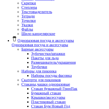
Скрепки
Степлера
Текстовыделитель
Тетради
Точилки
Указки
Файлы
Шило канцелярские
Одноразовая посуда и аксессуары
Одноразовая посуда и аксессуары
Барные аксессуары
Зубочистки/шпажки
Пакеты для льда
Размешиватель/украшения
Трубочки
Наборы для пикника
Наборы посуды фасовка
Скатерти для пикников
Стаканы,чашки одноразовые
Cтакан бумажный ГринПак
Бумажный стакан
Крышки/аксессуары
Пластиковый стакан
Стакан Бум Новый Год