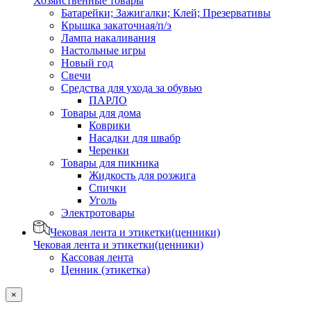
Хозяйственные товары
Батарейки; Зажигалки; Клей; Презервативы
Крышка закаточная/п/э
Лампа накаливания
Настольные игры
Новый год
Свечи
Средства для ухода за обувью
ПАРЛО
Товары для дома
Коврики
Насадки для швабр
Черенки
Товары для пикника
Жидкость для розжига
Спички
Уголь
Электротовары
Чековая лента и этикетки(ценники)
Чековая лента и этикетки(ценники)
Кассовая лента
Ценник (этикетка)
×