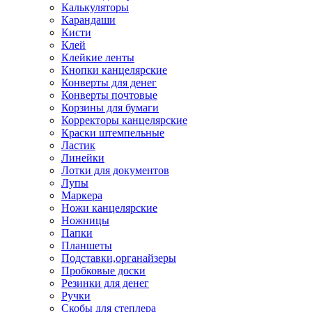
Калькуляторы
Карандаши
Кисти
Клей
Клейкие ленты
Кнопки канцелярские
Конверты для денег
Конверты почтовые
Корзины для бумаги
Корректоры канцелярские
Краски штемпельные
Ластик
Линейки
Лотки для документов
Лупы
Маркера
Ножи канцелярские
Ножницы
Папки
Планшеты
Подставки,органайзеры
Пробковые доски
Резинки для денег
Ручки
Скобы для степлера