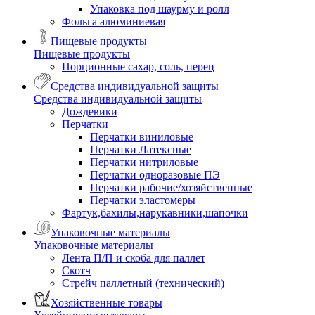
Упаковка под шаурму и ролл
Фольга алюминиевая
Пищевые продукты
Пищевые продукты
Порционные сахар, соль, перец
Средства индивидуальной защиты
Средства индивидуальной защиты
Дождевики
Перчатки
Перчатки виниловые
Перчатки Латексные
Перчатки нитриловые
Перчатки одноразовые ПЭ
Перчатки рабочие/хозяйственные
Перчатки эластомеры
Фартук,бахилы,нарукавники,шапочки
Упаковочные материалы
Упаковочные материалы
Лента П/П и скоба для паллет
Скотч
Стрейч паллетный (технический)
Хозяйственные товары