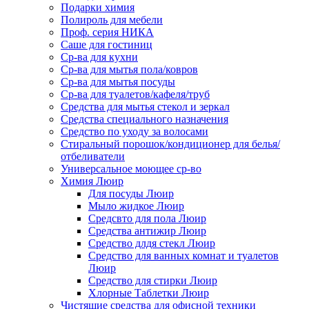
Подарки химия
Полироль для мебели
Проф. серия НИКА
Саше для гостиниц
Ср-ва для кухни
Ср-ва для мытья пола/ковров
Ср-ва для мытья посуды
Ср-ва для туалетов/кафеля/труб
Средства для мытья стекол и зеркал
Средства специального назначения
Средство по уходу за волосами
Стиральный порошок/кондиционер для белья/
отбеливатели
Универсальное моющее ср-во
Химия Люир
Для посуды Люир
Мыло жидкое Люир
Средсвто для пола Люир
Средства антижир Люир
Средство длдя стекл Люир
Средство для ванных комнат и туалетов
Люир
Средство для стирки Люир
Хлорные Таблетки Люир
Чистящие средства для офисной техники