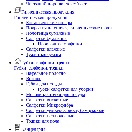
Чистящий порошок/крем/паста
Гигиеническая продукция
Гигиеническая продукция
Косметические товары
Покрытия на унитаз, гигиенические пакеты
Полотенца бумажные
Салфетки бумажные
Новогодние салфетки
Салфетки влажные
Туалетная бумага
Губки, салфетки, тряпки
Губки, салфетки, тряпки
Вафельное полотно
Ветошь
Губки для посуды
Губки салфетки для уборки
Мочалки,сеточки для посуды
Салфетки вискозные
Салфетки Микрофибра
Салфетки универсальные, бамбуковые
Салфетки целлюлозные
Тряпки для пола
Канцелярия