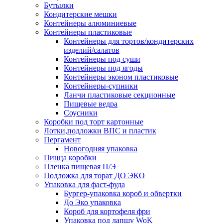
Бутылки
Кондитерские мешки
Контейнеры алюминиевые
Контейнеры пластиковые
Контейнеры для тортов/кондитерских
изделий/салатов
Контейнеры под суши
Контейнеры под ягоды
Контейнеры эконом пластиковые
Контейнеры-супники
Ланчи пластиковые секционные
Пищевые ведра
Соусники
Коробки под торт картонные
Лотки,подложки ВПС и пластик
Пергамент
Новогодняя упаковка
Пицца коробки
Пленка пищевая П/Э
Подложка для торат ДО ЭКО
Упаковка для фаст-фуда
Бургер-упаковка короб и обвертки
До Эко упаковка
Короб для кортофеля фри
Упаковка под лапшу WoK