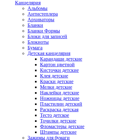
Канцелярия
Альбомы
Антистеплера
Архиваторы
Бланки
Бланки Формы
Блоки для записей
Блокноты
Бумага
Детская канцелярия
Карандаши детские
Картон цветной
Кисточки детские
Клея детские
Краски детские
Мелки детские
Наклейки детские
Ножницы детские
Пластилин детский
Раскраска детская
Тесто детское
Точилки детские
Фломастеры детские
Штампы детские
Зажимы для бумаги