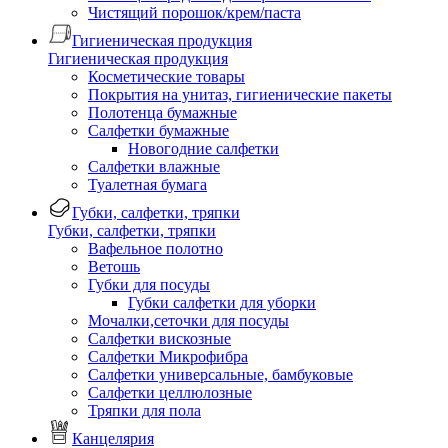
Чистящий порошок/крем/паста
Гигиеническая продукция
Гигиеническая продукция
Косметические товары
Покрытия на унитаз, гигиенические пакеты
Полотенца бумажные
Салфетки бумажные
Новогодние салфетки
Салфетки влажные
Туалетная бумага
Губки, салфетки, тряпки
Губки, салфетки, тряпки
Вафельное полотно
Ветошь
Губки для посуды
Губки салфетки для уборки
Мочалки,сеточки для посуды
Салфетки вискозные
Салфетки Микрофибра
Салфетки универсальные, бамбуковые
Салфетки целлюлозные
Тряпки для пола
Канцелярия