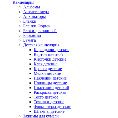
Канцелярия
Альбомы
Антистеплера
Архиваторы
Бланки
Бланки Формы
Блоки для записей
Блокноты
Бумага
Детская канцелярия
Карандаши детские
Картон цветной
Кисточки детские
Клея детские
Краски детские
Мелки детские
Наклейки детские
Ножницы детские
Пластилин детский
Раскраска детская
Тесто детское
Точилки детские
Фломастеры детские
Штампы детские
Зажимы для бумаги