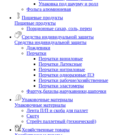
Упаковка под шаурму и ролл
Фольга алюминиевая
Пищевые продукты
Пищевые продукты
Порционные сахар, соль, перец
Средства индивидуальной защиты
Средства индивидуальной защиты
Дождевики
Перчатки
Перчатки виниловые
Перчатки Латексные
Перчатки нитриловые
Перчатки одноразовые ПЭ
Перчатки рабочие/хозяйственные
Перчатки эластомеры
Фартук,бахилы,нарукавники,шапочки
Упаковочные материалы
Упаковочные материалы
Лента П/П и скоба для паллет
Скотч
Стрейч паллетный (технический)
Хозяйственные товары