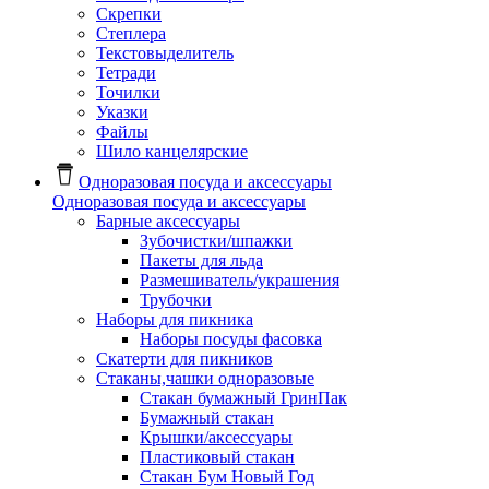
Скрепки
Степлера
Текстовыделитель
Тетради
Точилки
Указки
Файлы
Шило канцелярские
Одноразовая посуда и аксессуары
Одноразовая посуда и аксессуары
Барные аксессуары
Зубочистки/шпажки
Пакеты для льда
Размешиватель/украшения
Трубочки
Наборы для пикника
Наборы посуды фасовка
Скатерти для пикников
Стаканы,чашки одноразовые
Cтакан бумажный ГринПак
Бумажный стакан
Крышки/аксессуары
Пластиковый стакан
Стакан Бум Новый Год