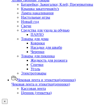
Хозяйственные товары
Батарейки; Зажигалки; Клей; Презервативы
Крышка закаточная/п/э
Лампа накаливания
Настольные игры
Новый год
Свечи
Средства для ухода за обувью
ПАРЛО
Товары для дома
Коврики
Насадки для швабр
Черенки
Товары для пикника
Жидкость для розжига
Спички
Уголь
Электротовары
Чековая лента и этикетки(ценники)
Чековая лента и этикетки(ценники)
Кассовая лента
Ценник (этикетка)
×