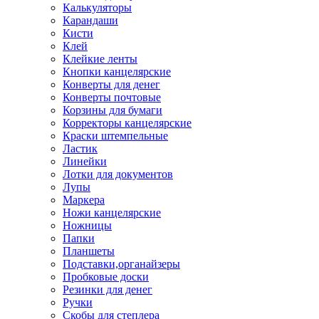
Калькуляторы
Карандаши
Кисти
Клей
Клейкие ленты
Кнопки канцелярские
Конверты для денег
Конверты почтовые
Корзины для бумаги
Корректоры канцелярские
Краски штемпельные
Ластик
Линейки
Лотки для документов
Лупы
Маркера
Ножи канцелярские
Ножницы
Папки
Планшеты
Подставки,органайзеры
Пробковые доски
Резинки для денег
Ручки
Скобы для степлера