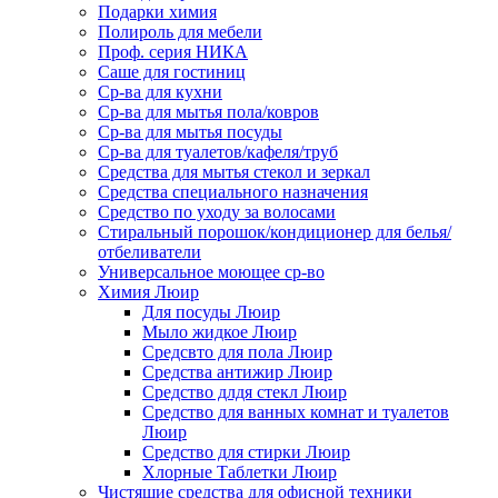
Подарки химия
Полироль для мебели
Проф. серия НИКА
Саше для гостиниц
Ср-ва для кухни
Ср-ва для мытья пола/ковров
Ср-ва для мытья посуды
Ср-ва для туалетов/кафеля/труб
Средства для мытья стекол и зеркал
Средства специального назначения
Средство по уходу за волосами
Стиральный порошок/кондиционер для белья/
отбеливатели
Универсальное моющее ср-во
Химия Люир
Для посуды Люир
Мыло жидкое Люир
Средсвто для пола Люир
Средства антижир Люир
Средство длдя стекл Люир
Средство для ванных комнат и туалетов
Люир
Средство для стирки Люир
Хлорные Таблетки Люир
Чистящие средства для офисной техники