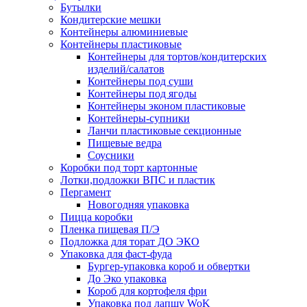
Бутылки
Кондитерские мешки
Контейнеры алюминиевые
Контейнеры пластиковые
Контейнеры для тортов/кондитерских
изделий/салатов
Контейнеры под суши
Контейнеры под ягоды
Контейнеры эконом пластиковые
Контейнеры-супники
Ланчи пластиковые секционные
Пищевые ведра
Соусники
Коробки под торт картонные
Лотки,подложки ВПС и пластик
Пергамент
Новогодняя упаковка
Пицца коробки
Пленка пищевая П/Э
Подложка для торат ДО ЭКО
Упаковка для фаст-фуда
Бургер-упаковка короб и обвертки
До Эко упаковка
Короб для кортофеля фри
Упаковка под лапшу WoK