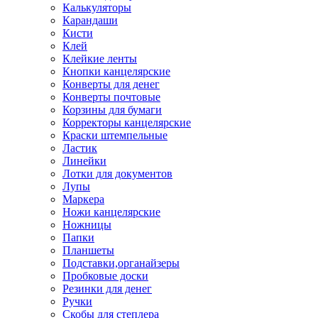
Калькуляторы
Карандаши
Кисти
Клей
Клейкие ленты
Кнопки канцелярские
Конверты для денег
Конверты почтовые
Корзины для бумаги
Корректоры канцелярские
Краски штемпельные
Ластик
Линейки
Лотки для документов
Лупы
Маркера
Ножи канцелярские
Ножницы
Папки
Планшеты
Подставки,органайзеры
Пробковые доски
Резинки для денег
Ручки
Скобы для степлера