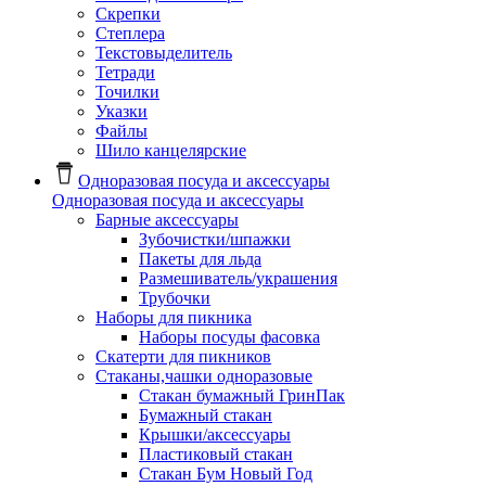
Скрепки
Степлера
Текстовыделитель
Тетради
Точилки
Указки
Файлы
Шило канцелярские
Одноразовая посуда и аксессуары
Одноразовая посуда и аксессуары
Барные аксессуары
Зубочистки/шпажки
Пакеты для льда
Размешиватель/украшения
Трубочки
Наборы для пикника
Наборы посуды фасовка
Скатерти для пикников
Стаканы,чашки одноразовые
Cтакан бумажный ГринПак
Бумажный стакан
Крышки/аксессуары
Пластиковый стакан
Стакан Бум Новый Год