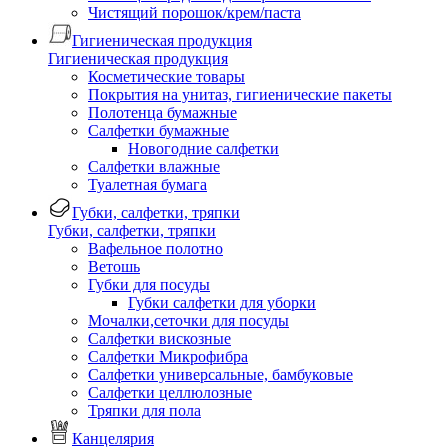
Чистящий порошок/крем/паста
Гигиеническая продукция
Гигиеническая продукция
Косметические товары
Покрытия на унитаз, гигиенические пакеты
Полотенца бумажные
Салфетки бумажные
Новогодние салфетки
Салфетки влажные
Туалетная бумага
Губки, салфетки, тряпки
Губки, салфетки, тряпки
Вафельное полотно
Ветошь
Губки для посуды
Губки салфетки для уборки
Мочалки,сеточки для посуды
Салфетки вискозные
Салфетки Микрофибра
Салфетки универсальные, бамбуковые
Салфетки целлюлозные
Тряпки для пола
Канцелярия