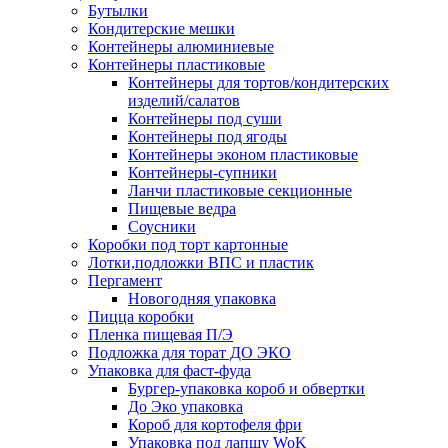
Бутылки
Кондитерские мешки
Контейнеры алюминиевые
Контейнеры пластиковые
Контейнеры для тортов/кондитерских
изделий/салатов
Контейнеры под суши
Контейнеры под ягоды
Контейнеры эконом пластиковые
Контейнеры-супники
Ланчи пластиковые секционные
Пищевые ведра
Соусники
Коробки под торт картонные
Лотки,подложки ВПС и пластик
Пергамент
Новогодняя упаковка
Пицца коробки
Пленка пищевая П/Э
Подложка для торат ДО ЭКО
Упаковка для фаст-фуда
Бургер-упаковка короб и обвертки
До Эко упаковка
Короб для кортофеля фри
Упаковка под лапшу WoK