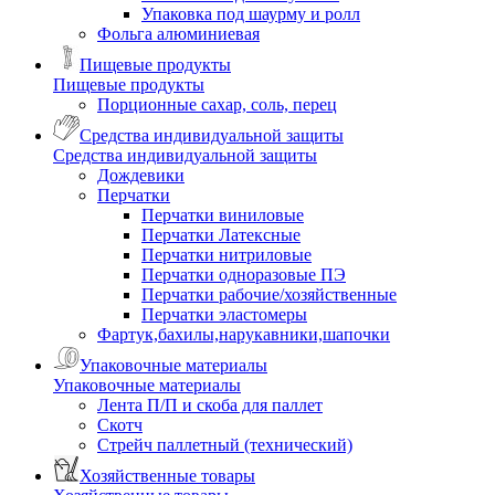
Упаковка под шаурму и ролл
Фольга алюминиевая
Пищевые продукты
Пищевые продукты
Порционные сахар, соль, перец
Средства индивидуальной защиты
Средства индивидуальной защиты
Дождевики
Перчатки
Перчатки виниловые
Перчатки Латексные
Перчатки нитриловые
Перчатки одноразовые ПЭ
Перчатки рабочие/хозяйственные
Перчатки эластомеры
Фартук,бахилы,нарукавники,шапочки
Упаковочные материалы
Упаковочные материалы
Лента П/П и скоба для паллет
Скотч
Стрейч паллетный (технический)
Хозяйственные товары