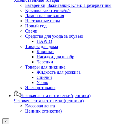
Хозяйственные товары
Батарейки; Зажигалки; Клей; Презервативы
Крышка закаточная/п/э
Лампа накаливания
Настольные игры
Новый год
Свечи
Средства для ухода за обувью
ПАРЛО
Товары для дома
Коврики
Насадки для швабр
Черенки
Товары для пикника
Жидкость для розжига
Спички
Уголь
Электротовары
Чековая лента и этикетки(ценники)
Чековая лента и этикетки(ценники)
Кассовая лента
Ценник (этикетка)
×