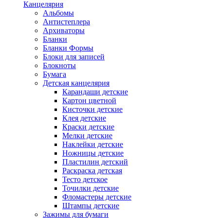
Канцелярия
Альбомы
Антистеплера
Архиваторы
Бланки
Бланки Формы
Блоки для записей
Блокноты
Бумага
Детская канцелярия
Карандаши детские
Картон цветной
Кисточки детские
Клея детские
Краски детские
Мелки детские
Наклейки детские
Ножницы детские
Пластилин детский
Раскраска детская
Тесто детское
Точилки детские
Фломастеры детские
Штампы детские
Зажимы для бумаги