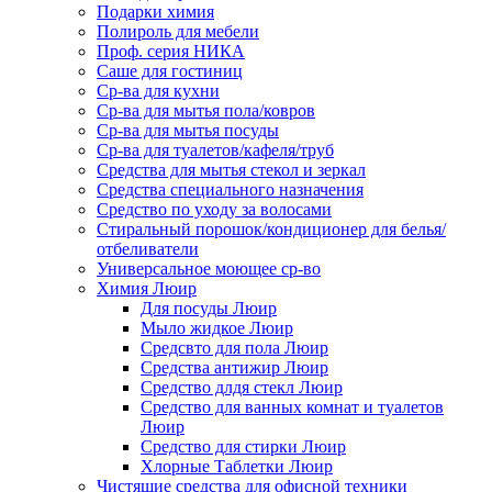
Подарки химия
Полироль для мебели
Проф. серия НИКА
Саше для гостиниц
Ср-ва для кухни
Ср-ва для мытья пола/ковров
Ср-ва для мытья посуды
Ср-ва для туалетов/кафеля/труб
Средства для мытья стекол и зеркал
Средства специального назначения
Средство по уходу за волосами
Стиральный порошок/кондиционер для белья/
отбеливатели
Универсальное моющее ср-во
Химия Люир
Для посуды Люир
Мыло жидкое Люир
Средсвто для пола Люир
Средства антижир Люир
Средство длдя стекл Люир
Средство для ванных комнат и туалетов
Люир
Средство для стирки Люир
Хлорные Таблетки Люир
Чистящие средства для офисной техники