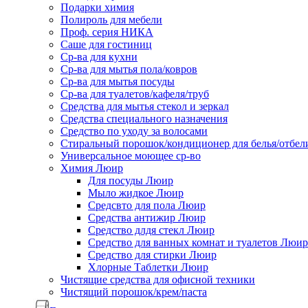
Подарки химия
Полироль для мебели
Проф. серия НИКА
Саше для гостиниц
Ср-ва для кухни
Ср-ва для мытья пола/ковров
Ср-ва для мытья посуды
Ср-ва для туалетов/кафеля/труб
Средства для мытья стекол и зеркал
Средства специального назначения
Средство по уходу за волосами
Стиральный порошок/кондиционер для белья/отбел
Универсальное моющее ср-во
Химия Люир
Для посуды Люир
Мыло жидкое Люир
Средсвто для пола Люир
Средства антижир Люир
Средство длдя стекл Люир
Средство для ванных комнат и туалетов Люир
Средство для стирки Люир
Хлорные Таблетки Люир
Чистящие средства для офисной техники
Чистящий порошок/крем/паста