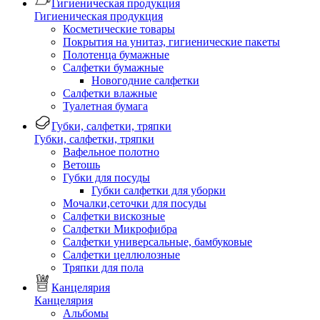
Гигиеническая продукция
Гигиеническая продукция
Косметические товары
Покрытия на унитаз, гигиенические пакеты
Полотенца бумажные
Салфетки бумажные
Новогодние салфетки
Салфетки влажные
Туалетная бумага
Губки, салфетки, тряпки
Губки, салфетки, тряпки
Вафельное полотно
Ветошь
Губки для посуды
Губки салфетки для уборки
Мочалки,сеточки для посуды
Салфетки вискозные
Салфетки Микрофибра
Салфетки универсальные, бамбуковые
Салфетки целлюлозные
Тряпки для пола
Канцелярия
Канцелярия
Альбомы