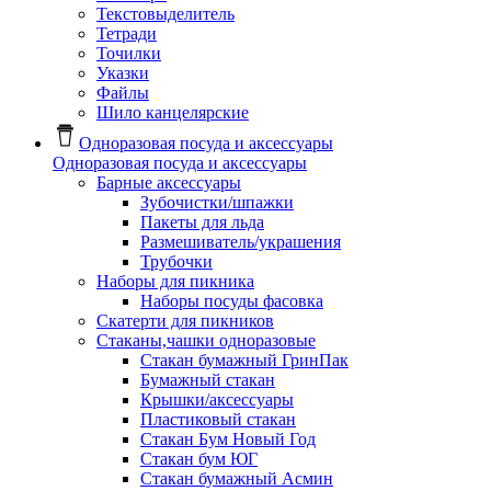
Текстовыделитель
Тетради
Точилки
Указки
Файлы
Шило канцелярские
Одноразовая посуда и аксессуары
Одноразовая посуда и аксессуары
Барные аксессуары
Зубочистки/шпажки
Пакеты для льда
Размешиватель/украшения
Трубочки
Наборы для пикника
Наборы посуды фасовка
Скатерти для пикников
Стаканы,чашки одноразовые
Cтакан бумажный ГринПак
Бумажный стакан
Крышки/аксессуары
Пластиковый стакан
Стакан Бум Новый Год
Стакан бум ЮГ
Стакан бумажный Асмин