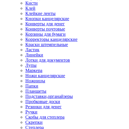
Кисти
Клей
Клейкие ленты
Кнопки канцелярские
Конверты для денег
Конверты почтовые
Корзины для бумаги
Корректоры канцелярские
Краски штемпельные
Ластик
Линейки
Лотки для документов
Лупы
Маркера
Ножи канцелярские
Ножницы
Папки
Планшеты
Подставки,органайзеры
Пробковые доски
Резинки для денег
Ручки
Скобы для степлера
Скрепки
Степлера