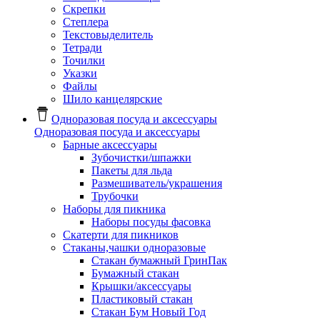
Скрепки
Степлера
Текстовыделитель
Тетради
Точилки
Указки
Файлы
Шило канцелярские
Одноразовая посуда и аксессуары
Одноразовая посуда и аксессуары
Барные аксессуары
Зубочистки/шпажки
Пакеты для льда
Размешиватель/украшения
Трубочки
Наборы для пикника
Наборы посуды фасовка
Скатерти для пикников
Стаканы,чашки одноразовые
Cтакан бумажный ГринПак
Бумажный стакан
Крышки/аксессуары
Пластиковый стакан
Стакан Бум Новый Год