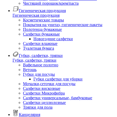
Чистящий порошок/крем/паста
Гигиеническая продукция
Гигиеническая продукция
Косметические товары
Покрытия на унитаз, гигиенические пакеты
Полотенца бумажные
Салфетки бумажные
Новогодние салфетки
Салфетки влажные
Туалетная бумага
Губки, салфетки, тряпки
Губки, салфетки, тряпки
Вафельное полотно
Ветошь
Губки для посуды
Губки салфетки для уборки
Мочалки,сеточки для посуды
Салфетки вискозные
Салфетки Микрофибра
Салфетки универсальные, бамбуковые
Салфетки целлюлозные
Тряпки для пола
Канцелярия