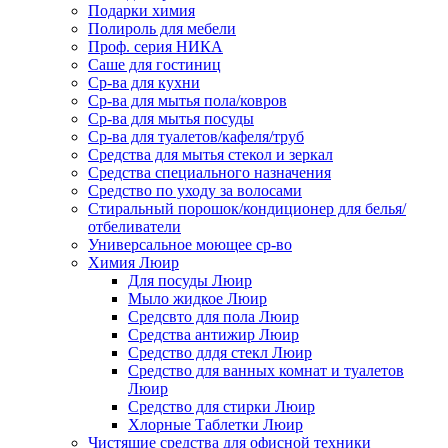
Подарки химия
Полироль для мебели
Проф. серия НИКА
Саше для гостиниц
Ср-ва для кухни
Ср-ва для мытья пола/ковров
Ср-ва для мытья посуды
Ср-ва для туалетов/кафеля/труб
Средства для мытья стекол и зеркал
Средства специального назначения
Средство по уходу за волосами
Стиральный порошок/кондиционер для белья/
отбеливатели
Универсальное моющее ср-во
Химия Люир
Для посуды Люир
Мыло жидкое Люир
Средсвто для пола Люир
Средства антижир Люир
Средство длдя стекл Люир
Средство для ванных комнат и туалетов
Люир
Средство для стирки Люир
Хлорные Таблетки Люир
Чистящие средства для офисной техники