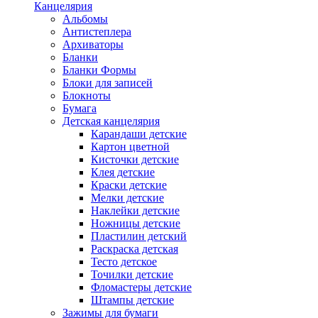
Канцелярия
Альбомы
Антистеплера
Архиваторы
Бланки
Бланки Формы
Блоки для записей
Блокноты
Бумага
Детская канцелярия
Карандаши детские
Картон цветной
Кисточки детские
Клея детские
Краски детские
Мелки детские
Наклейки детские
Ножницы детские
Пластилин детский
Раскраска детская
Тесто детское
Точилки детские
Фломастеры детские
Штампы детские
Зажимы для бумаги