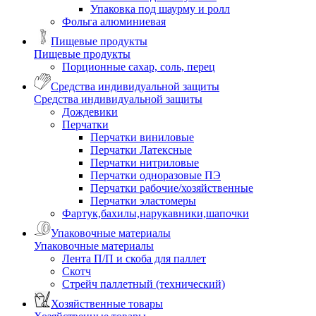
Упаковка под шаурму и ролл
Фольга алюминиевая
Пищевые продукты
Пищевые продукты
Порционные сахар, соль, перец
Средства индивидуальной защиты
Средства индивидуальной защиты
Дождевики
Перчатки
Перчатки виниловые
Перчатки Латексные
Перчатки нитриловые
Перчатки одноразовые ПЭ
Перчатки рабочие/хозяйственные
Перчатки эластомеры
Фартук,бахилы,нарукавники,шапочки
Упаковочные материалы
Упаковочные материалы
Лента П/П и скоба для паллет
Скотч
Стрейч паллетный (технический)
Хозяйственные товары