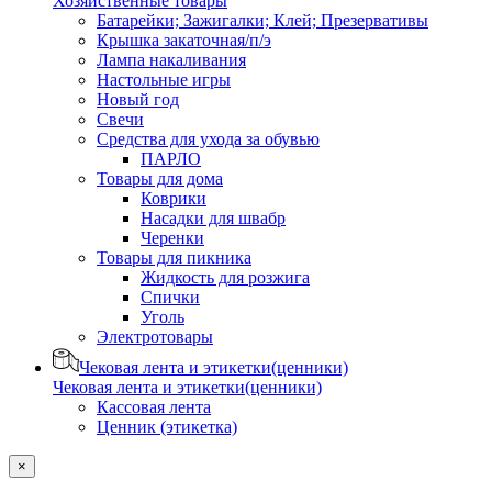
Хозяйственные товары
Батарейки; Зажигалки; Клей; Презервативы
Крышка закаточная/п/э
Лампа накаливания
Настольные игры
Новый год
Свечи
Средства для ухода за обувью
ПАРЛО
Товары для дома
Коврики
Насадки для швабр
Черенки
Товары для пикника
Жидкость для розжига
Спички
Уголь
Электротовары
Чековая лента и этикетки(ценники)
Чековая лента и этикетки(ценники)
Кассовая лента
Ценник (этикетка)
×