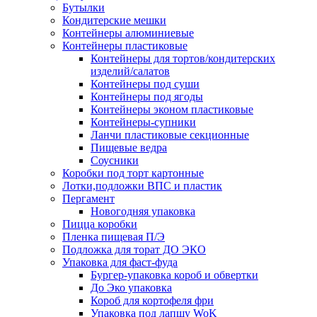
Бутылки
Кондитерские мешки
Контейнеры алюминиевые
Контейнеры пластиковые
Контейнеры для тортов/кондитерских
изделий/салатов
Контейнеры под суши
Контейнеры под ягоды
Контейнеры эконом пластиковые
Контейнеры-супники
Ланчи пластиковые секционные
Пищевые ведра
Соусники
Коробки под торт картонные
Лотки,подложки ВПС и пластик
Пергамент
Новогодняя упаковка
Пицца коробки
Пленка пищевая П/Э
Подложка для торат ДО ЭКО
Упаковка для фаст-фуда
Бургер-упаковка короб и обвертки
До Эко упаковка
Короб для кортофеля фри
Упаковка под лапшу WoK