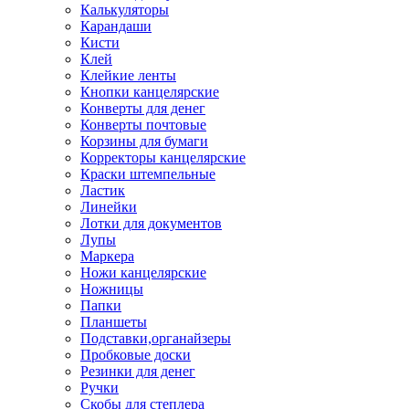
Калькуляторы
Карандаши
Кисти
Клей
Клейкие ленты
Кнопки канцелярские
Конверты для денег
Конверты почтовые
Корзины для бумаги
Корректоры канцелярские
Краски штемпельные
Ластик
Линейки
Лотки для документов
Лупы
Маркера
Ножи канцелярские
Ножницы
Папки
Планшеты
Подставки,органайзеры
Пробковые доски
Резинки для денег
Ручки
Скобы для степлера