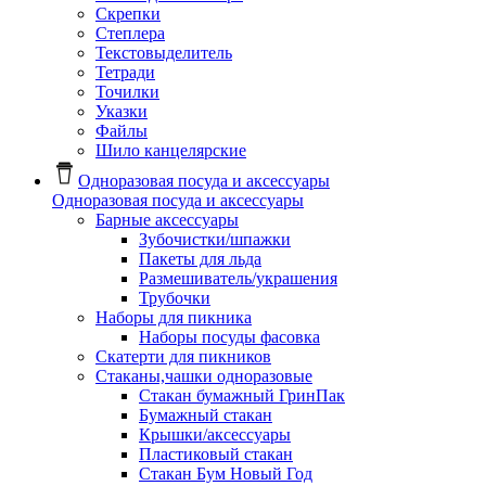
Скрепки
Степлера
Текстовыделитель
Тетради
Точилки
Указки
Файлы
Шило канцелярские
Одноразовая посуда и аксессуары
Одноразовая посуда и аксессуары
Барные аксессуары
Зубочистки/шпажки
Пакеты для льда
Размешиватель/украшения
Трубочки
Наборы для пикника
Наборы посуды фасовка
Скатерти для пикников
Стаканы,чашки одноразовые
Cтакан бумажный ГринПак
Бумажный стакан
Крышки/аксессуары
Пластиковый стакан
Стакан Бум Новый Год