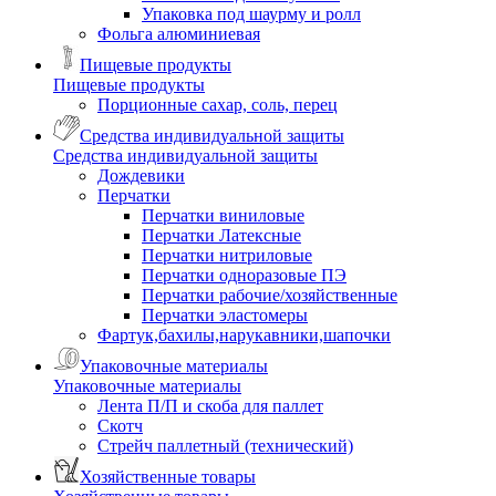
Упаковка под шаурму и ролл
Фольга алюминиевая
Пищевые продукты
Пищевые продукты
Порционные сахар, соль, перец
Средства индивидуальной защиты
Средства индивидуальной защиты
Дождевики
Перчатки
Перчатки виниловые
Перчатки Латексные
Перчатки нитриловые
Перчатки одноразовые ПЭ
Перчатки рабочие/хозяйственные
Перчатки эластомеры
Фартук,бахилы,нарукавники,шапочки
Упаковочные материалы
Упаковочные материалы
Лента П/П и скоба для паллет
Скотч
Стрейч паллетный (технический)
Хозяйственные товары