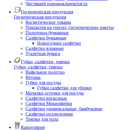
Чистящий порошок/крем/паста
Гигиеническая продукция
Гигиеническая продукция
Косметические товары
Покрытия на унитаз, гигиенические пакеты
Полотенца бумажные
Салфетки бумажные
Новогодние салфетки
Салфетки влажные
Туалетная бумага
Губки, салфетки, тряпки
Губки, салфетки, тряпки
Вафельное полотно
Ветошь
Губки для посуды
Губки салфетки для уборки
Мочалки,сеточки для посуды
Салфетки вискозные
Салфетки Микрофибра
Салфетки универсальные, бамбуковые
Салфетки целлюлозные
Тряпки для пола
Канцелярия