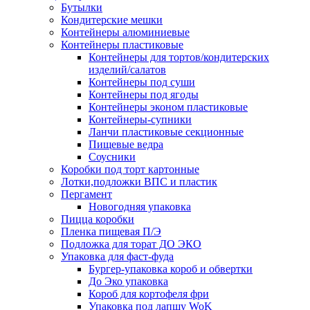
Бутылки
Кондитерские мешки
Контейнеры алюминиевые
Контейнеры пластиковые
Контейнеры для тортов/кондитерских
изделий/салатов
Контейнеры под суши
Контейнеры под ягоды
Контейнеры эконом пластиковые
Контейнеры-супники
Ланчи пластиковые секционные
Пищевые ведра
Соусники
Коробки под торт картонные
Лотки,подложки ВПС и пластик
Пергамент
Новогодняя упаковка
Пицца коробки
Пленка пищевая П/Э
Подложка для торат ДО ЭКО
Упаковка для фаст-фуда
Бургер-упаковка короб и обвертки
До Эко упаковка
Короб для кортофеля фри
Упаковка под лапшу WoK