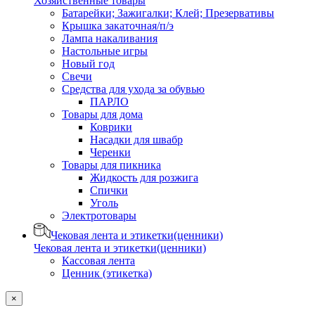
Хозяйственные товары
Батарейки; Зажигалки; Клей; Презервативы
Крышка закаточная/п/э
Лампа накаливания
Настольные игры
Новый год
Свечи
Средства для ухода за обувью
ПАРЛО
Товары для дома
Коврики
Насадки для швабр
Черенки
Товары для пикника
Жидкость для розжига
Спички
Уголь
Электротовары
Чековая лента и этикетки(ценники)
Чековая лента и этикетки(ценники)
Кассовая лента
Ценник (этикетка)
×