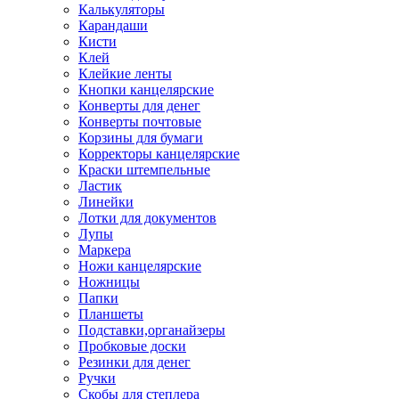
Калькуляторы
Карандаши
Кисти
Клей
Клейкие ленты
Кнопки канцелярские
Конверты для денег
Конверты почтовые
Корзины для бумаги
Корректоры канцелярские
Краски штемпельные
Ластик
Линейки
Лотки для документов
Лупы
Маркера
Ножи канцелярские
Ножницы
Папки
Планшеты
Подставки,органайзеры
Пробковые доски
Резинки для денег
Ручки
Скобы для степлера