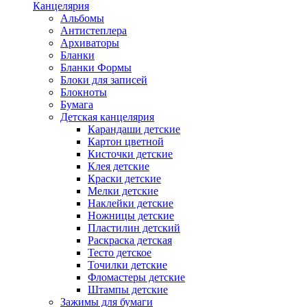
Канцелярия
Альбомы
Антистеплера
Архиваторы
Бланки
Бланки Формы
Блоки для записей
Блокноты
Бумага
Детская канцелярия
Карандаши детские
Картон цветной
Кисточки детские
Клея детские
Краски детские
Мелки детские
Наклейки детские
Ножницы детские
Пластилин детский
Раскраска детская
Тесто детское
Точилки детские
Фломастеры детские
Штампы детские
Зажимы для бумаги