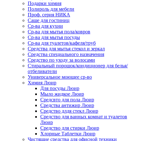
Подарки химия
Полироль для мебели
Проф. серия НИКА
Саше для гостиниц
Ср-ва для кухни
Ср-ва для мытья пола/ковров
Ср-ва для мытья посуды
Ср-ва для туалетов/кафеля/труб
Средства для мытья стекол и зеркал
Средства специального назначения
Средство по уходу за волосами
Стиральный порошок/кондиционер для белья/
отбеливатели
Универсальное моющее ср-во
Химия Люир
Для посуды Люир
Мыло жидкое Люир
Средсвто для пола Люир
Средства антижир Люир
Средство длдя стекл Люир
Средство для ванных комнат и туалетов
Люир
Средство для стирки Люир
Хлорные Таблетки Люир
Чистящие средства для офисной техники