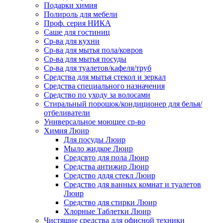
Подарки химия
Полироль для мебели
Проф. серия НИКА
Саше для гостиниц
Ср-ва для кухни
Ср-ва для мытья пола/ковров
Ср-ва для мытья посуды
Ср-ва для туалетов/кафеля/труб
Средства для мытья стекол и зеркал
Средства специального назначения
Средство по уходу за волосами
Стиральный порошок/кондиционер для белья/
отбеливатели
Универсальное моющее ср-во
Химия Люир
Для посуды Люир
Мыло жидкое Люир
Средсвто для пола Люир
Средства антижир Люир
Средство длдя стекл Люир
Средство для ванных комнат и туалетов
Люир
Средство для стирки Люир
Хлорные Таблетки Люир
Чистящие средства для офисной техники