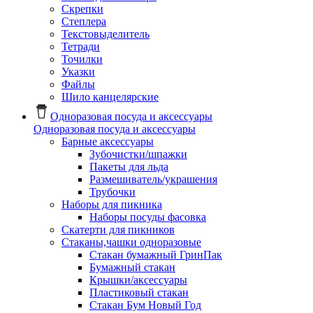
Скрепки
Степлера
Текстовыделитель
Тетради
Точилки
Указки
Файлы
Шило канцелярские
Одноразовая посуда и аксессуары
Одноразовая посуда и аксессуары
Барные аксессуары
Зубочистки/шпажки
Пакеты для льда
Размешиватель/украшения
Трубочки
Наборы для пикника
Наборы посуды фасовка
Скатерти для пикников
Стаканы,чашки одноразовые
Cтакан бумажный ГринПак
Бумажный стакан
Крышки/аксессуары
Пластиковый стакан
Стакан Бум Новый Год