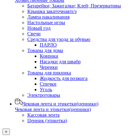
Хозяйственные товары
Батарейки; Зажигалки; Клей; Презервативы
Крышка закаточная/п/э
Лампа накаливания
Настольные игры
Новый год
Свечи
Средства для ухода за обувью
ПАРЛО
Товары для дома
Коврики
Насадки для швабр
Черенки
Товары для пикника
Жидкость для розжига
Спички
Уголь
Электротовары
Чековая лента и этикетки(ценники)
Чековая лента и этикетки(ценники)
Кассовая лента
Ценник (этикетка)
×