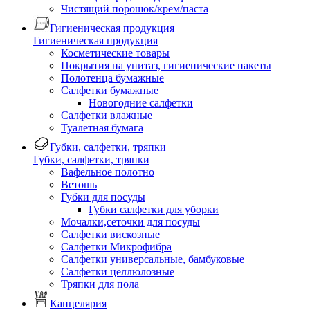
Чистящий порошок/крем/паста
Гигиеническая продукция
Гигиеническая продукция
Косметические товары
Покрытия на унитаз, гигиенические пакеты
Полотенца бумажные
Салфетки бумажные
Новогодние салфетки
Салфетки влажные
Туалетная бумага
Губки, салфетки, тряпки
Губки, салфетки, тряпки
Вафельное полотно
Ветошь
Губки для посуды
Губки салфетки для уборки
Мочалки,сеточки для посуды
Салфетки вискозные
Салфетки Микрофибра
Салфетки универсальные, бамбуковые
Салфетки целлюлозные
Тряпки для пола
Канцелярия