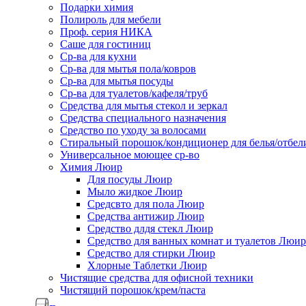
Подарки химия
Полироль для мебели
Проф. серия НИКА
Саше для гостиниц
Ср-ва для кухни
Ср-ва для мытья пола/ковров
Ср-ва для мытья посуды
Ср-ва для туалетов/кафеля/труб
Средства для мытья стекол и зеркал
Средства специального назначения
Средство по уходу за волосами
Стиральный порошок/кондиционер для белья/отбел
Универсальное моющее ср-во
Химия Люир
Для посуды Люир
Мыло жидкое Люир
Средсвто для пола Люир
Средства антижир Люир
Средство длдя стекл Люир
Средство для ванных комнат и туалетов Люир
Средство для стирки Люир
Хлорные Таблетки Люир
Чистящие средства для офисной техники
Чистящий порошок/крем/паста