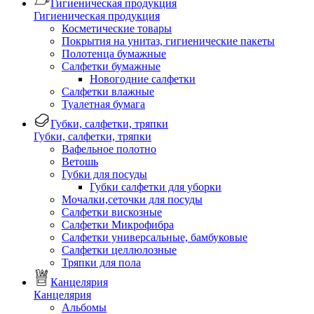
Гигиеническая продукция
Гигиеническая продукция
Косметические товары
Покрытия на унитаз, гигиенические пакеты
Полотенца бумажные
Салфетки бумажные
Новогодние салфетки
Салфетки влажные
Туалетная бумага
Губки, салфетки, тряпки
Губки, салфетки, тряпки
Вафельное полотно
Ветошь
Губки для посуды
Губки салфетки для уборки
Мочалки,сеточки для посуды
Салфетки вискозные
Салфетки Микрофибра
Салфетки универсальные, бамбуковые
Салфетки целлюлозные
Тряпки для пола
Канцелярия
Канцелярия
Альбомы