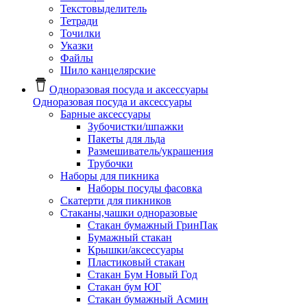
Текстовыделитель
Тетради
Точилки
Указки
Файлы
Шило канцелярские
Одноразовая посуда и аксессуары
Одноразовая посуда и аксессуары
Барные аксессуары
Зубочистки/шпажки
Пакеты для льда
Размешиватель/украшения
Трубочки
Наборы для пикника
Наборы посуды фасовка
Скатерти для пикников
Стаканы,чашки одноразовые
Cтакан бумажный ГринПак
Бумажный стакан
Крышки/аксессуары
Пластиковый стакан
Стакан Бум Новый Год
Стакан бум ЮГ
Стакан бумажный Асмин