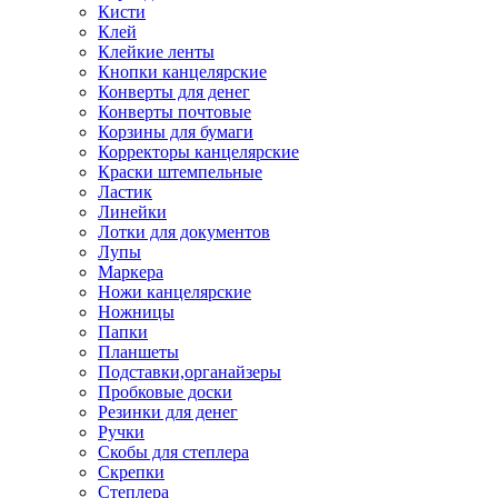
Кисти
Клей
Клейкие ленты
Кнопки канцелярские
Конверты для денег
Конверты почтовые
Корзины для бумаги
Корректоры канцелярские
Краски штемпельные
Ластик
Линейки
Лотки для документов
Лупы
Маркера
Ножи канцелярские
Ножницы
Папки
Планшеты
Подставки,органайзеры
Пробковые доски
Резинки для денег
Ручки
Скобы для степлера
Скрепки
Степлера