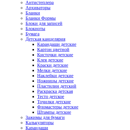
Антистеплера
Архиваторы
Бланки
Бланки Формы
Блоки для записей
Блокноты
Бумага
Детская канцелярия
Карандаши детские
Картон цветной
Кисточки детские
Клея детские
Краски детские
Мелки детские
Наклейки детские
Ножницы детские
Пластилин детский
Раскраска детская
Тесто детское
Точилки детские
Фломастеры детские
Штампы детские
Зажимы для бумаги
Калькуляторы
Карандаши