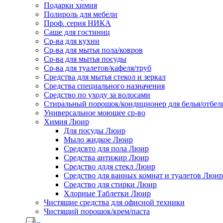
Подарки химия
Полироль для мебели
Проф. серия НИКА
Саше для гостиниц
Ср-ва для кухни
Ср-ва для мытья пола/ковров
Ср-ва для мытья посуды
Ср-ва для туалетов/кафеля/труб
Средства для мытья стекол и зеркал
Средства специального назначения
Средство по уходу за волосами
Стиральный порошок/кондиционер для белья/отбел
Универсальное моющее ср-во
Химия Люир
Для посуды Люир
Мыло жидкое Люир
Средсвто для пола Люир
Средства антижир Люир
Средство длдя стекл Люир
Средство для ванных комнат и туалетов Люир
Средство для стирки Люир
Хлорные Таблетки Люир
Чистящие средства для офисной техники
Чистящий порошок/крем/паста