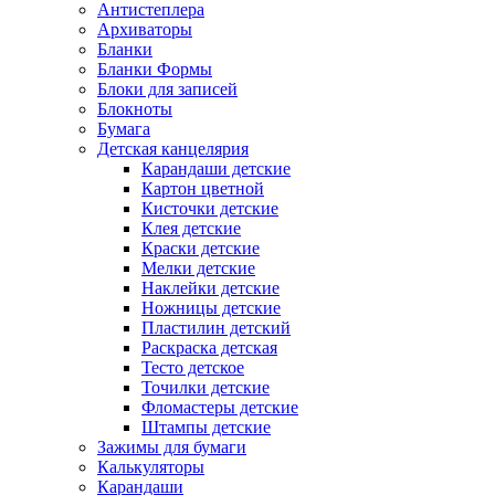
Антистеплера
Архиваторы
Бланки
Бланки Формы
Блоки для записей
Блокноты
Бумага
Детская канцелярия
Карандаши детские
Картон цветной
Кисточки детские
Клея детские
Краски детские
Мелки детские
Наклейки детские
Ножницы детские
Пластилин детский
Раскраска детская
Тесто детское
Точилки детские
Фломастеры детские
Штампы детские
Зажимы для бумаги
Калькуляторы
Карандаши