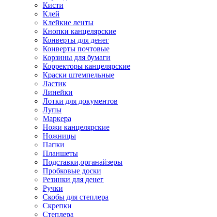
Кисти
Клей
Клейкие ленты
Кнопки канцелярские
Конверты для денег
Конверты почтовые
Корзины для бумаги
Корректоры канцелярские
Краски штемпельные
Ластик
Линейки
Лотки для документов
Лупы
Маркера
Ножи канцелярские
Ножницы
Папки
Планшеты
Подставки,органайзеры
Пробковые доски
Резинки для денег
Ручки
Скобы для степлера
Скрепки
Степлера