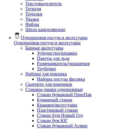
Текстовыделитель
Тетради
Точилки
Указки
Файлы
Шило канцелярские
Одноразовая посуда и аксессуары
Одноразовая посуда и аксессуары
Барные аксессуары
Зубочистки/шпажки
Пакеты для льда
Размешиватель/украшения
Трубочки
Наборы для пикника
Наборы посуды фасовка
Скатерти для пикников
Стаканы,чашки одноразовые
Cтакан бумажный ГринПак
Бумажный стакан
Крышки/аксессуары
Пластиковый стакан
Стакан Бум Новый Год
Стакан бум ЮГ
Стакан бумажный Асмин