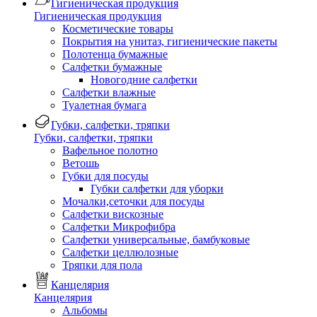
Гигиеническая продукция
Гигиеническая продукция
Косметические товары
Покрытия на унитаз, гигиенические пакеты
Полотенца бумажные
Салфетки бумажные
Новогодние салфетки
Салфетки влажные
Туалетная бумага
Губки, салфетки, тряпки
Губки, салфетки, тряпки
Вафельное полотно
Ветошь
Губки для посуды
Губки салфетки для уборки
Мочалки,сеточки для посуды
Салфетки вискозные
Салфетки Микрофибра
Салфетки универсальные, бамбуковые
Салфетки целлюлозные
Тряпки для пола
Канцелярия
Канцелярия
Альбомы