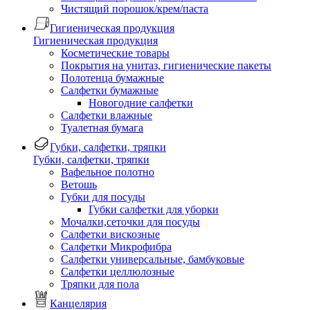
Чистящий порошок/крем/паста
Гигиеническая продукция
Гигиеническая продукция
Косметические товары
Покрытия на унитаз, гигиенические пакеты
Полотенца бумажные
Салфетки бумажные
Новогодние салфетки
Салфетки влажные
Туалетная бумага
Губки, салфетки, тряпки
Губки, салфетки, тряпки
Вафельное полотно
Ветошь
Губки для посуды
Губки салфетки для уборки
Мочалки,сеточки для посуды
Салфетки вискозные
Салфетки Микрофибра
Салфетки универсальные, бамбуковые
Салфетки целлюлозные
Тряпки для пола
Канцелярия