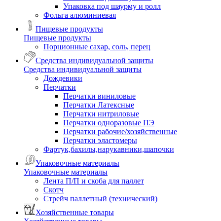
Упаковка под шаурму и ролл
Фольга алюминиевая
Пищевые продукты
Пищевые продукты
Порционные сахар, соль, перец
Средства индивидуальной защиты
Средства индивидуальной защиты
Дождевики
Перчатки
Перчатки виниловые
Перчатки Латексные
Перчатки нитриловые
Перчатки одноразовые ПЭ
Перчатки рабочие/хозяйственные
Перчатки эластомеры
Фартук,бахилы,нарукавники,шапочки
Упаковочные материалы
Упаковочные материалы
Лента П/П и скоба для паллет
Скотч
Стрейч паллетный (технический)
Хозяйственные товары