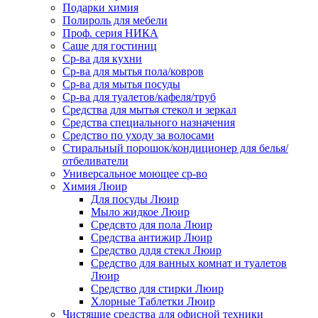
Подарки химия
Полироль для мебели
Проф. серия НИКА
Саше для гостиниц
Ср-ва для кухни
Ср-ва для мытья пола/ковров
Ср-ва для мытья посуды
Ср-ва для туалетов/кафеля/труб
Средства для мытья стекол и зеркал
Средства специального назначения
Средство по уходу за волосами
Стиральный порошок/кондиционер для белья/
отбеливатели
Универсальное моющее ср-во
Химия Люир
Для посуды Люир
Мыло жидкое Люир
Средсвто для пола Люир
Средства антижир Люир
Средство длдя стекл Люир
Средство для ванных комнат и туалетов
Люир
Средство для стирки Люир
Хлорные Таблетки Люир
Чистящие средства для офисной техники