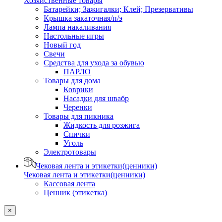
Хозяйственные товары
Батарейки; Зажигалки; Клей; Презервативы
Крышка закаточная/п/э
Лампа накаливания
Настольные игры
Новый год
Свечи
Средства для ухода за обувью
ПАРЛО
Товары для дома
Коврики
Насадки для швабр
Черенки
Товары для пикника
Жидкость для розжига
Спички
Уголь
Электротовары
Чековая лента и этикетки(ценники)
Чековая лента и этикетки(ценники)
Кассовая лента
Ценник (этикетка)
×