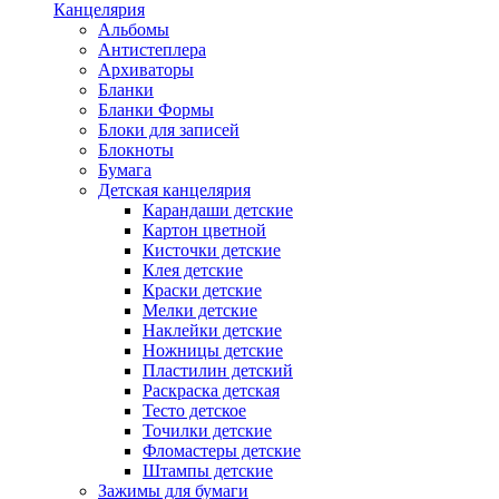
Канцелярия
Альбомы
Антистеплера
Архиваторы
Бланки
Бланки Формы
Блоки для записей
Блокноты
Бумага
Детская канцелярия
Карандаши детские
Картон цветной
Кисточки детские
Клея детские
Краски детские
Мелки детские
Наклейки детские
Ножницы детские
Пластилин детский
Раскраска детская
Тесто детское
Точилки детские
Фломастеры детские
Штампы детские
Зажимы для бумаги