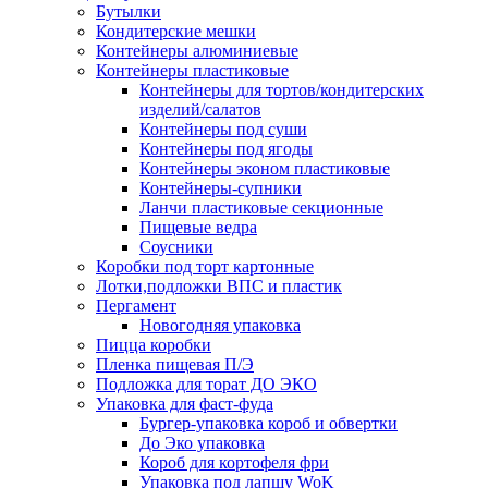
Бутылки
Кондитерские мешки
Контейнеры алюминиевые
Контейнеры пластиковые
Контейнеры для тортов/кондитерских
изделий/салатов
Контейнеры под суши
Контейнеры под ягоды
Контейнеры эконом пластиковые
Контейнеры-супники
Ланчи пластиковые секционные
Пищевые ведра
Соусники
Коробки под торт картонные
Лотки,подложки ВПС и пластик
Пергамент
Новогодняя упаковка
Пицца коробки
Пленка пищевая П/Э
Подложка для торат ДО ЭКО
Упаковка для фаст-фуда
Бургер-упаковка короб и обвертки
До Эко упаковка
Короб для кортофеля фри
Упаковка под лапшу WoK