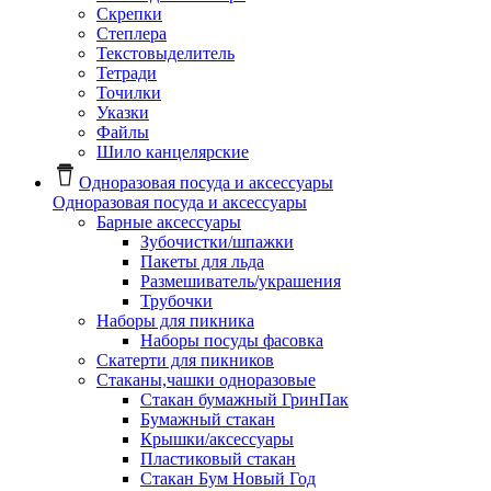
Скрепки
Степлера
Текстовыделитель
Тетради
Точилки
Указки
Файлы
Шило канцелярские
Одноразовая посуда и аксессуары
Одноразовая посуда и аксессуары
Барные аксессуары
Зубочистки/шпажки
Пакеты для льда
Размешиватель/украшения
Трубочки
Наборы для пикника
Наборы посуды фасовка
Скатерти для пикников
Стаканы,чашки одноразовые
Cтакан бумажный ГринПак
Бумажный стакан
Крышки/аксессуары
Пластиковый стакан
Стакан Бум Новый Год