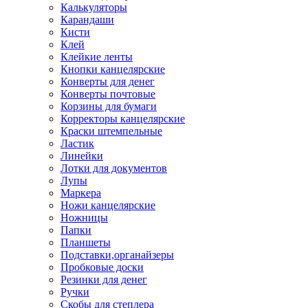
Калькуляторы
Карандаши
Кисти
Клей
Клейкие ленты
Кнопки канцелярские
Конверты для денег
Конверты почтовые
Корзины для бумаги
Корректоры канцелярские
Краски штемпельные
Ластик
Линейки
Лотки для документов
Лупы
Маркера
Ножи канцелярские
Ножницы
Папки
Планшеты
Подставки,органайзеры
Пробковые доски
Резинки для денег
Ручки
Скобы для степлера