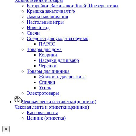
Хозяйственные товары
Батарейки; Зажигалки; Клей; Презервативы
Крышка закаточная/п/э
Лампа накаливания
Настольные игры
Новый год
Свечи
Средства для ухода за обувью
ПАРЛО
Товары для дома
Коврики
Насадки для швабр
Черенки
Товары для пикника
Жидкость для розжига
Спички
Уголь
Электротовары
Чековая лента и этикетки(ценники)
Чековая лента и этикетки(ценники)
Кассовая лента
Ценник (этикетка)
×