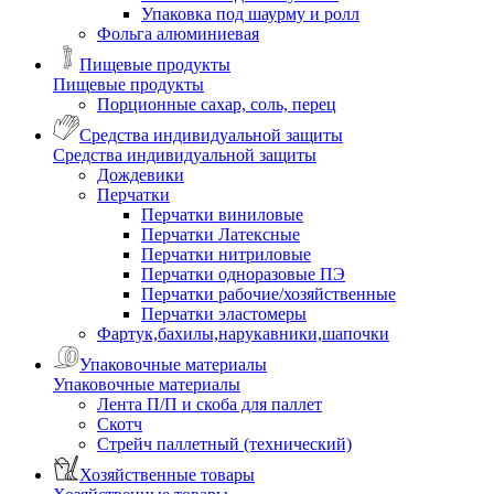
Упаковка под шаурму и ролл
Фольга алюминиевая
Пищевые продукты
Пищевые продукты
Порционные сахар, соль, перец
Средства индивидуальной защиты
Средства индивидуальной защиты
Дождевики
Перчатки
Перчатки виниловые
Перчатки Латексные
Перчатки нитриловые
Перчатки одноразовые ПЭ
Перчатки рабочие/хозяйственные
Перчатки эластомеры
Фартук,бахилы,нарукавники,шапочки
Упаковочные материалы
Упаковочные материалы
Лента П/П и скоба для паллет
Скотч
Стрейч паллетный (технический)
Хозяйственные товары