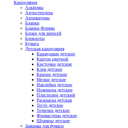
Канцелярия
Альбомы
Антистеплера
Архиваторы
Бланки
Бланки Формы
Блоки для записей
Блокноты
Бумага
Детская канцелярия
Карандаши детские
Картон цветной
Кисточки детские
Клея детские
Краски детские
Мелки детские
Наклейки детские
Ножницы детские
Пластилин детский
Раскраска детская
Тесто детское
Точилки детские
Фломастеры детские
Штампы детские
Зажимы для бумаги