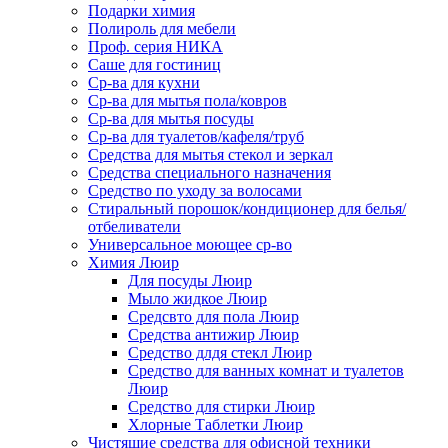
Подарки химия
Полироль для мебели
Проф. серия НИКА
Саше для гостиниц
Ср-ва для кухни
Ср-ва для мытья пола/ковров
Ср-ва для мытья посуды
Ср-ва для туалетов/кафеля/труб
Средства для мытья стекол и зеркал
Средства специального назначения
Средство по уходу за волосами
Стиральный порошок/кондиционер для белья/
отбеливатели
Универсальное моющее ср-во
Химия Люир
Для посуды Люир
Мыло жидкое Люир
Средсвто для пола Люир
Средства антижир Люир
Средство длдя стекл Люир
Средство для ванных комнат и туалетов
Люир
Средство для стирки Люир
Хлорные Таблетки Люир
Чистящие средства для офисной техники