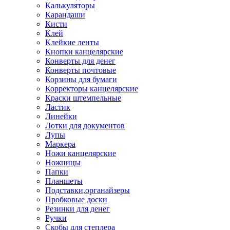
Калькуляторы
Карандаши
Кисти
Клей
Клейкие ленты
Кнопки канцелярские
Конверты для денег
Конверты почтовые
Корзины для бумаги
Корректоры канцелярские
Краски штемпельные
Ластик
Линейки
Лотки для документов
Лупы
Маркера
Ножи канцелярские
Ножницы
Папки
Планшеты
Подставки,органайзеры
Пробковые доски
Резинки для денег
Ручки
Скобы для степлера