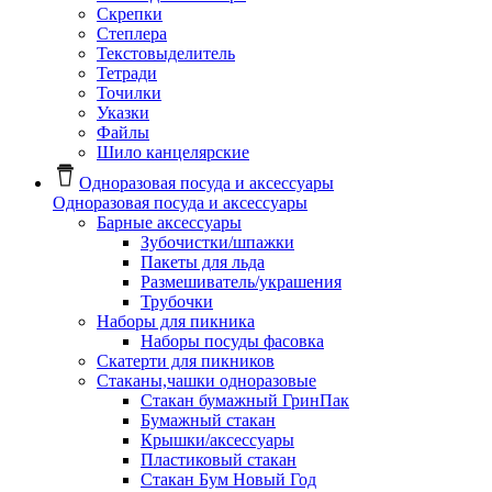
Скрепки
Степлера
Текстовыделитель
Тетради
Точилки
Указки
Файлы
Шило канцелярские
Одноразовая посуда и аксессуары
Одноразовая посуда и аксессуары
Барные аксессуары
Зубочистки/шпажки
Пакеты для льда
Размешиватель/украшения
Трубочки
Наборы для пикника
Наборы посуды фасовка
Скатерти для пикников
Стаканы,чашки одноразовые
Cтакан бумажный ГринПак
Бумажный стакан
Крышки/аксессуары
Пластиковый стакан
Стакан Бум Новый Год