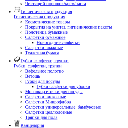
Чистящий порошок/крем/паста
Гигиеническая продукция
Гигиеническая продукция
Косметические товары
Покрытия на унитаз, гигиенические пакеты
Полотенца бумажные
Салфетки бумажные
Новогодние салфетки
Салфетки влажные
Туалетная бумага
Губки, салфетки, тряпки
Губки, салфетки, тряпки
Вафельное полотно
Ветошь
Губки для посуды
Губки салфетки для уборки
Мочалки,сеточки для посуды
Салфетки вискозные
Салфетки Микрофибра
Салфетки универсальные, бамбуковые
Салфетки целлюлозные
Тряпки для пола
Канцелярия