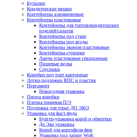
Бутылки
Кондитерские мешки
Контейнеры алюминиевые
Контейнеры пластиковые
Контейнеры для тортов/кондитерских
изделий/салатов
Контейнеры под суши
Контейнеры под ягоды
Контейнеры эконом пластиковые
Контейнеры-супники
Ланчи пластиковые секционные
Пищевые ведра
Соусники
Коробки под торт картонные
Лотки,подложки ВПС и пластик
Пергамент
Новогодняя упаковка
Пицца коробки
Пленка пищевая П/Э
Подложка для торат ДО ЭКО
Упаковка для фаст-фуда
Бургер-упаковка короб и обвертки
До Эко упаковка
Короб для кортофеля фри
Упаковка под лапшу WoK