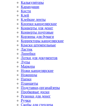
Калькуляторы
Карандаши
Кисти
Клей
Клейкие ленты
Кнопки канцелярские
Конверты для денег
Конверты почтовые
Корзины для бумаги
Корректоры канцелярские
Краски штемпельные
Ластик
Линейки
Лотки для документов
Лупы
Маркера
Ножи канцелярские
Ножницы
Папки
Планшеты
Подставки,органайзеры
Пробковые доски
Резинки для денег
Ручки
Скобы для степлера