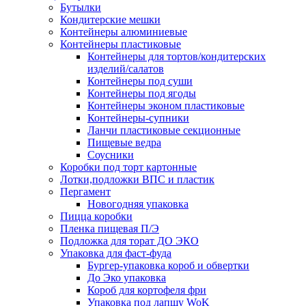
Бутылки
Кондитерские мешки
Контейнеры алюминиевые
Контейнеры пластиковые
Контейнеры для тортов/кондитерских
изделий/салатов
Контейнеры под суши
Контейнеры под ягоды
Контейнеры эконом пластиковые
Контейнеры-супники
Ланчи пластиковые секционные
Пищевые ведра
Соусники
Коробки под торт картонные
Лотки,подложки ВПС и пластик
Пергамент
Новогодняя упаковка
Пицца коробки
Пленка пищевая П/Э
Подложка для торат ДО ЭКО
Упаковка для фаст-фуда
Бургер-упаковка короб и обвертки
До Эко упаковка
Короб для кортофеля фри
Упаковка под лапшу WoK