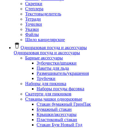
Скрепки
Степлера
Текстовыделитель
Тетради
Точилки
Указки
Файлы
Шило канцелярские
Одноразовая посуда и аксессуары
Одноразовая посуда и аксессуары
Барные аксессуары
Зубочистки/шпажки
Пакеты для льда
Размешиватель/украшения
Трубочки
Наборы для пикника
Наборы посуды фасовка
Скатерти для пикников
Стаканы,чашки одноразовые
Cтакан бумажный ГринПак
Бумажный стакан
Крышки/аксессуары
Пластиковый стакан
Стакан Бум Новый Год