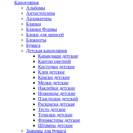
Канцелярия
Альбомы
Антистеплера
Архиваторы
Бланки
Бланки Формы
Блоки для записей
Блокноты
Бумага
Детская канцелярия
Карандаши детские
Картон цветной
Кисточки детские
Клея детские
Краски детские
Мелки детские
Наклейки детские
Ножницы детские
Пластилин детский
Раскраска детская
Тесто детское
Точилки детские
Фломастеры детские
Штампы детские
Зажимы для бумаги