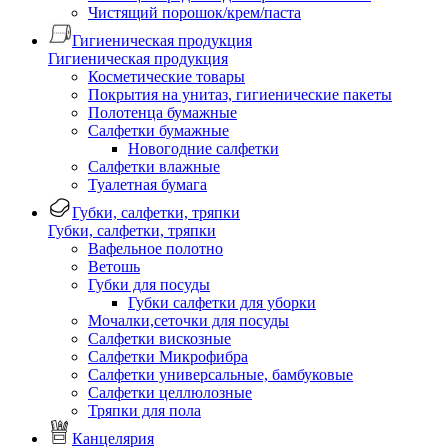
Чистящий порошок/крем/паста
Гигиеническая продукция
Гигиеническая продукция
Косметические товары
Покрытия на унитаз, гигиенические пакеты
Полотенца бумажные
Салфетки бумажные
Новогодние салфетки
Салфетки влажные
Туалетная бумага
Губки, салфетки, тряпки
Губки, салфетки, тряпки
Вафельное полотно
Ветошь
Губки для посуды
Губки салфетки для уборки
Мочалки,сеточки для посуды
Салфетки вискозные
Салфетки Микрофибра
Салфетки универсальные, бамбуковые
Салфетки целлюлозные
Тряпки для пола
Канцелярия