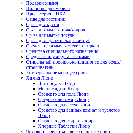
Подарки химия
Полироль для мебели
Проф. серия НИКА
Саше для гостиниц
Ср-ва для кухни
Ср-ва для мытья пола/ковров
Ср-ва для мытья посуды
Ср-ва для туалетов/кафеля/труб
Средства для мытья стекол и зеркал
Средства специального назначения
Средство по уходу за волосами
Стиральный порошок/кондиционер для белья/
отбеливатели
Универсальное моющее ср-во
Химия Люир
Для посуды Люир
Мыло жидкое Люир
Средсвто для пола Люир
Средства антижир Люир
Средство длдя стекл Люир
Средство для ванных комнат и туалетов
Люир
Средство для стирки Люир
Хлорные Таблетки Люир
Чистящие средства для офисной техники