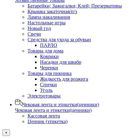
Хозяйственные товары
Батарейки; Зажигалки; Клей; Презервативы
Крышка закаточная/п/э
Лампа накаливания
Настольные игры
Новый год
Свечи
Средства для ухода за обувью
ПАРЛО
Товары для дома
Коврики
Насадки для швабр
Черенки
Товары для пикника
Жидкость для розжига
Спички
Уголь
Электротовары
Чековая лента и этикетки(ценники)
Чековая лента и этикетки(ценники)
Кассовая лента
Ценник (этикетка)
×