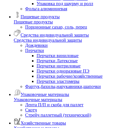
Упаковка под шаурму и ролл
Фольга алюминиевая
Пищевые продукты
Пищевые продукты
Порционные сахар, соль, перец
Средства индивидуальной защиты
Средства индивидуальной защиты
Дождевики
Перчатки
Перчатки виниловые
Перчатки Латексные
Перчатки нитриловые
Перчатки одноразовые ПЭ
Перчатки рабочие/хозяйственные
Перчатки эластомеры
Фартук,бахилы,нарукавники,шапочки
Упаковочные материалы
Упаковочные материалы
Лента П/П и скоба для паллет
Скотч
Стрейч паллетный (технический)
Хозяйственные товары