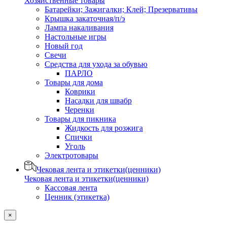
Хозяйственные товары
Батарейки; Зажигалки; Клей; Презервативы
Крышка закаточная/п/э
Лампа накаливания
Настольные игры
Новый год
Свечи
Средства для ухода за обувью
ПАРЛО
Товары для дома
Коврики
Насадки для швабр
Черенки
Товары для пикника
Жидкость для розжига
Спички
Уголь
Электротовары
Чековая лента и этикетки(ценники)
Чековая лента и этикетки(ценники)
Кассовая лента
Ценник (этикетка)
×