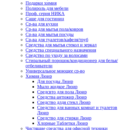
Подарки химия
Полироль для мебели
Проф. серия НИКА
Саше для гостиниц
Ср-ва для кухни
Ср-ва для мытья пола/ковров
Ср-ва для мытья посуды
Ср-ва для туалетов/кафеля/труб
Средства для мытья стекол и зеркал
Средства специального назначения
Средство по уходу за волосами
Стиральный порошок/кондиционер для белья/
отбеливатели
Универсальное моющее ср-во
Химия Люир
Для посуды Люир
Мыло жидкое Люир
Средсвто для пола Люир
Средства антижир Люир
Средство длдя стекл Люир
Средство для ванных комнат и туалетов
Люир
Средство для стирки Люир
Хлорные Таблетки Люир
Чистящие средства для офисной техники