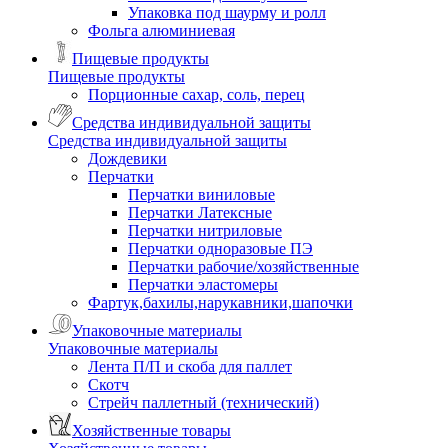
Упаковка под шаурму и ролл
Фольга алюминиевая
Пищевые продукты
Пищевые продукты
Порционные сахар, соль, перец
Средства индивидуальной защиты
Средства индивидуальной защиты
Дождевики
Перчатки
Перчатки виниловые
Перчатки Латексные
Перчатки нитриловые
Перчатки одноразовые ПЭ
Перчатки рабочие/хозяйственные
Перчатки эластомеры
Фартук,бахилы,нарукавники,шапочки
Упаковочные материалы
Упаковочные материалы
Лента П/П и скоба для паллет
Скотч
Стрейч паллетный (технический)
Хозяйственные товары