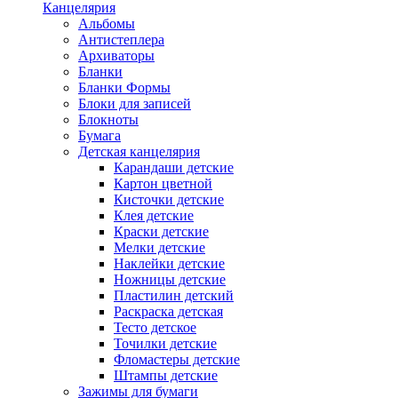
Канцелярия
Альбомы
Антистеплера
Архиваторы
Бланки
Бланки Формы
Блоки для записей
Блокноты
Бумага
Детская канцелярия
Карандаши детские
Картон цветной
Кисточки детские
Клея детские
Краски детские
Мелки детские
Наклейки детские
Ножницы детские
Пластилин детский
Раскраска детская
Тесто детское
Точилки детские
Фломастеры детские
Штампы детские
Зажимы для бумаги