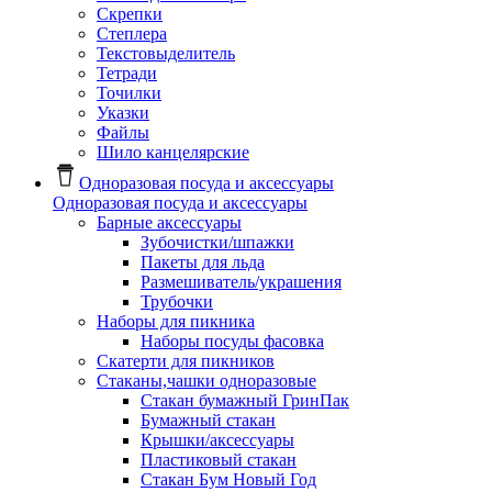
Скрепки
Степлера
Текстовыделитель
Тетради
Точилки
Указки
Файлы
Шило канцелярские
Одноразовая посуда и аксессуары
Одноразовая посуда и аксессуары
Барные аксессуары
Зубочистки/шпажки
Пакеты для льда
Размешиватель/украшения
Трубочки
Наборы для пикника
Наборы посуды фасовка
Скатерти для пикников
Стаканы,чашки одноразовые
Cтакан бумажный ГринПак
Бумажный стакан
Крышки/аксессуары
Пластиковый стакан
Стакан Бум Новый Год