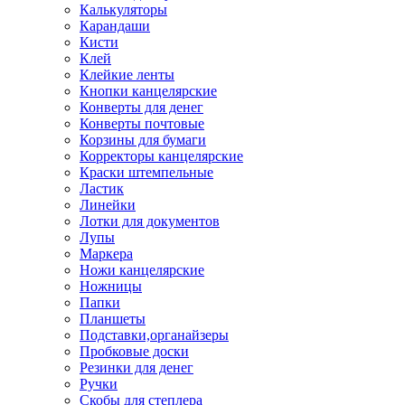
Калькуляторы
Карандаши
Кисти
Клей
Клейкие ленты
Кнопки канцелярские
Конверты для денег
Конверты почтовые
Корзины для бумаги
Корректоры канцелярские
Краски штемпельные
Ластик
Линейки
Лотки для документов
Лупы
Маркера
Ножи канцелярские
Ножницы
Папки
Планшеты
Подставки,органайзеры
Пробковые доски
Резинки для денег
Ручки
Скобы для степлера