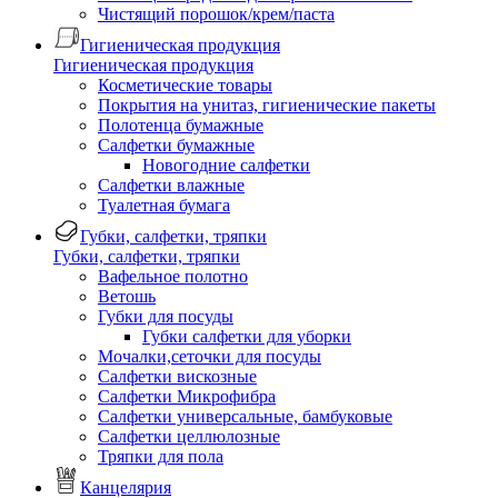
Чистящий порошок/крем/паста
Гигиеническая продукция
Гигиеническая продукция
Косметические товары
Покрытия на унитаз, гигиенические пакеты
Полотенца бумажные
Салфетки бумажные
Новогодние салфетки
Салфетки влажные
Туалетная бумага
Губки, салфетки, тряпки
Губки, салфетки, тряпки
Вафельное полотно
Ветошь
Губки для посуды
Губки салфетки для уборки
Мочалки,сеточки для посуды
Салфетки вискозные
Салфетки Микрофибра
Салфетки универсальные, бамбуковые
Салфетки целлюлозные
Тряпки для пола
Канцелярия