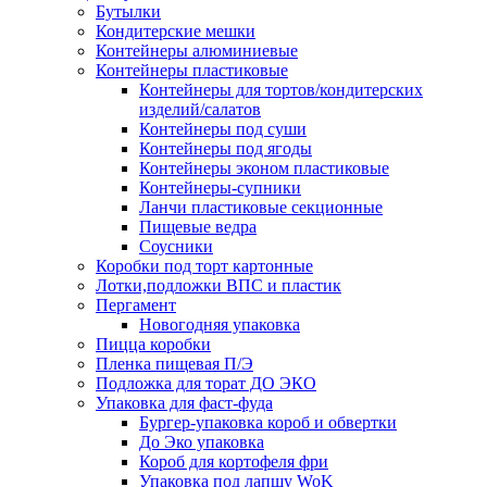
Бутылки
Кондитерские мешки
Контейнеры алюминиевые
Контейнеры пластиковые
Контейнеры для тортов/кондитерских
изделий/салатов
Контейнеры под суши
Контейнеры под ягоды
Контейнеры эконом пластиковые
Контейнеры-супники
Ланчи пластиковые секционные
Пищевые ведра
Соусники
Коробки под торт картонные
Лотки,подложки ВПС и пластик
Пергамент
Новогодняя упаковка
Пицца коробки
Пленка пищевая П/Э
Подложка для торат ДО ЭКО
Упаковка для фаст-фуда
Бургер-упаковка короб и обвертки
До Эко упаковка
Короб для кортофеля фри
Упаковка под лапшу WoK