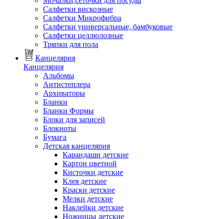
Мочалки,сеточки для посуды
Салфетки вискозные
Салфетки Микрофибра
Салфетки универсальные, бамбуковые
Салфетки целлюлозные
Тряпки для пола
Канцелярия
Канцелярия
Альбомы
Антистеплера
Архиваторы
Бланки
Бланки Формы
Блоки для записей
Блокноты
Бумага
Детская канцелярия
Карандаши детские
Картон цветной
Кисточки детские
Клея детские
Краски детские
Мелки детские
Наклейки детские
Ножницы детские