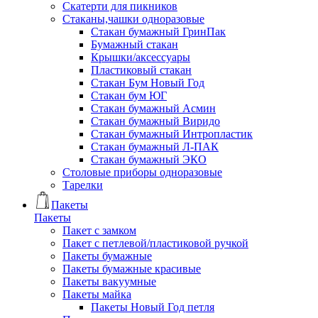
Скатерти для пикников
Стаканы,чашки одноразовые
Cтакан бумажный ГринПак
Бумажный стакан
Крышки/аксессуары
Пластиковый стакан
Стакан Бум Новый Год
Стакан бум ЮГ
Стакан бумажный Асмин
Стакан бумажный Виридо
Стакан бумажный Интропластик
Стакан бумажный Л-ПАК
Стакан бумажный ЭКО
Столовые приборы одноразовые
Тарелки
Пакеты
Пакеты
Пакет с замком
Пакет с петлевой/пластиковой ручкой
Пакеты бумажные
Пакеты бумажные красивые
Пакеты вакуумные
Пакеты майка
Пакеты Новый Год петля