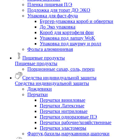
Пленка пищевая П/Э
Подложка для торат ДО ЭКО
Упаковка для фаст-фуда
Бургер-упаковка короб и обвертки
До Эко упаковка
Короб для кортофеля фри
Упаковка под лапшу WoK
Упаковка под шаурму и ролл
Фольга алюминиевая
Пищевые продукты
Пищевые продукты
Порционные сахар, соль, перец
Средства индивидуальной защиты
Средства индивидуальной защиты
Дождевики
Перчатки
Перчатки виниловые
Перчатки Латексные
Перчатки нитриловые
Перчатки одноразовые ПЭ
Перчатки рабочие/хозяйственные
Перчатки эластомеры
Фартук,бахилы,нарукавники,шапочки