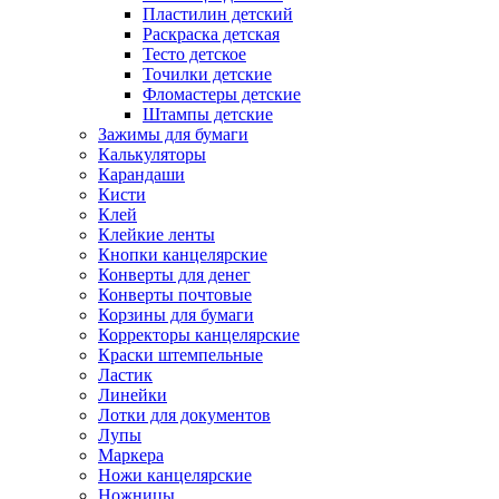
Пластилин детский
Раскраска детская
Тесто детское
Точилки детские
Фломастеры детские
Штампы детские
Зажимы для бумаги
Калькуляторы
Карандаши
Кисти
Клей
Клейкие ленты
Кнопки канцелярские
Конверты для денег
Конверты почтовые
Корзины для бумаги
Корректоры канцелярские
Краски штемпельные
Ластик
Линейки
Лотки для документов
Лупы
Маркера
Ножи канцелярские
Ножницы