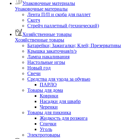
Упаковочные материалы
Упаковочные материалы
Лента П/П и скоба для паллет
Скотч
Стрейч паллетный (технический)
Хозяйственные товары
Хозяйственные товары
Батарейки; Зажигалки; Клей; Презервативы
Крышка закаточная/п/э
Лампа накаливания
Настольные игры
Новый год
Свечи
Средства для ухода за обувью
ПАРЛО
Товары для дома
Коврики
Насадки для швабр
Черенки
Товары для пикника
Жидкость для розжига
Спички
Уголь
Электротовары