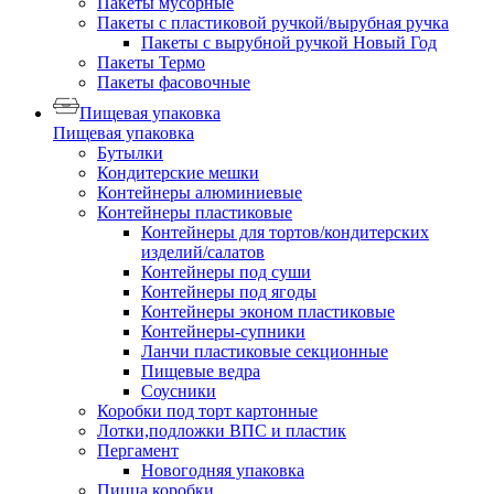
Пакеты мусорные
Пакеты с пластиковой ручкой/вырубная ручка
Пакеты с вырубной ручкой Новый Год
Пакеты Термо
Пакеты фасовочные
Пищевая упаковка
Пищевая упаковка
Бутылки
Кондитерские мешки
Контейнеры алюминиевые
Контейнеры пластиковые
Контейнеры для тортов/кондитерских
изделий/салатов
Контейнеры под суши
Контейнеры под ягоды
Контейнеры эконом пластиковые
Контейнеры-супники
Ланчи пластиковые секционные
Пищевые ведра
Соусники
Коробки под торт картонные
Лотки,подложки ВПС и пластик
Пергамент
Новогодняя упаковка
Пицца коробки