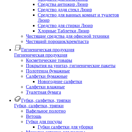
Средства антижир Люир
Средство длдя стекл Люир
Средство для ванных комнат и туалетов
Люир
Средство для стирки Люир
Хлорные Таблетки Люир
Чистящие средства для офисной техники
Чистящий порошок/крем/паста
Гигиеническая продукция
Гигиеническая продукция
Косметические товары
Покрытия на унитаз, гигиенические пакеты
Полотенца бумажные
Салфетки бумажные
Новогодние салфетки
Салфетки влажные
Туалетная бумага
Губки, салфетки, тряпки
Губки, салфетки, тряпки
Вафельное полотно
Ветошь
Губки для посуды
Губки салфетки для уборки