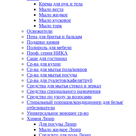
Крема для рук и тела
Мыло веста
Мыло жидкое
Мыло кусковое
Мыло торк
Освежители
Пена для бритья и бальзам
Подарки химия
Полироль для мебели
Проф. серия НИКА
Саше для гостиниц
Ср-ва для кухни
Ср-ва для мытья пола/ковров
Ср-ва для мытья посуды
Ср-ва для туалетов/кафеля/труб
Средства для мытья стекол и зеркал
Средства специального назначения
Средство по уходу за волосами
Стиральный порошок/кондиционер для белья/
отбеливатели
Универсальное моющее ср-во
Химия Люир
Для посуды Люир
Мыло жидкое Люир
Средсвто для пола Люир