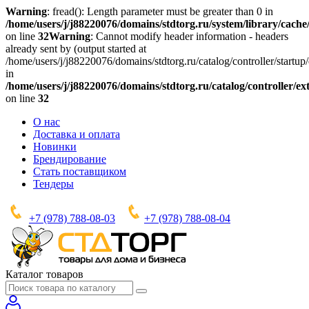
Warning
: fread(): Length parameter must be greater than 0 in
/home/users/j/j88220076/domains/stdtorg.ru/system/library/cache/
on line
32
Warning
: Cannot modify header information - headers
already sent by (output started at
/home/users/j/j88220076/domains/stdtorg.ru/catalog/controller/startup/
in
/home/users/j/j88220076/domains/stdtorg.ru/catalog/controller/e
on line
32
О нас
Доставка и оплата
Новинки
Брендирование
Стать поставщиком
Тендеры
+7 (978) 788-08-03
+7 (978) 788-08-04
Каталог товаров