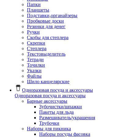
Папки
Планшеты
Подставки,органайзеры
Пробковые доски
Резинки для денег
Ручки
Скобы для степлера
Скрепки
Степлера
Текстовыделитель
Тетради
Точилки
Указки
Файлы
Шило канцелярские
Одноразовая посуда и аксессуары
Одноразовая посуда и аксессуары
Барные аксессуары
Зубочистки/шпажки
Пакеты для льда
Размешиватель/украшения
Трубочки
Наборы для пикника
Наборы посуды фасовка