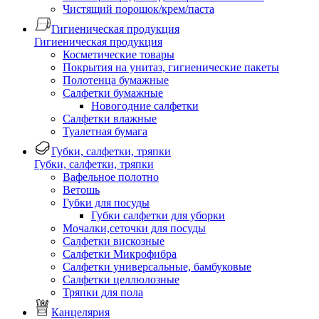
Чистящий порошок/крем/паста
Гигиеническая продукция
Гигиеническая продукция
Косметические товары
Покрытия на унитаз, гигиенические пакеты
Полотенца бумажные
Салфетки бумажные
Новогодние салфетки
Салфетки влажные
Туалетная бумага
Губки, салфетки, тряпки
Губки, салфетки, тряпки
Вафельное полотно
Ветошь
Губки для посуды
Губки салфетки для уборки
Мочалки,сеточки для посуды
Салфетки вискозные
Салфетки Микрофибра
Салфетки универсальные, бамбуковые
Салфетки целлюлозные
Тряпки для пола
Канцелярия