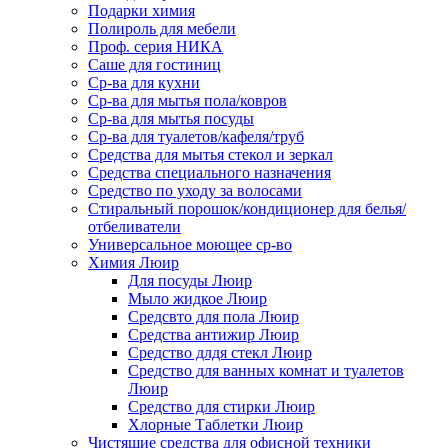
Подарки химия
Полироль для мебели
Проф. серия НИКА
Саше для гостиниц
Ср-ва для кухни
Ср-ва для мытья пола/ковров
Ср-ва для мытья посуды
Ср-ва для туалетов/кафеля/труб
Средства для мытья стекол и зеркал
Средства специального назначения
Средство по уходу за волосами
Стиральный порошок/кондиционер для белья/
отбеливатели
Универсальное моющее ср-во
Химия Люир
Для посуды Люир
Мыло жидкое Люир
Средсвто для пола Люир
Средства антижир Люир
Средство длдя стекл Люир
Средство для ванных комнат и туалетов
Люир
Средство для стирки Люир
Хлорные Таблетки Люир
Чистящие средства для офисной техники