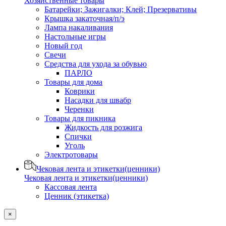
Хозяйственные товары
Батарейки; Зажигалки; Клей; Презервативы
Крышка закаточная/п/э
Лампа накаливания
Настольные игры
Новый год
Свечи
Средства для ухода за обувью
ПАРЛО
Товары для дома
Коврики
Насадки для швабр
Черенки
Товары для пикника
Жидкость для розжига
Спички
Уголь
Электротовары
Чековая лента и этикетки(ценники)
Чековая лента и этикетки(ценники)
Кассовая лента
Ценник (этикетка)
×