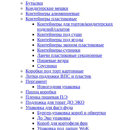
Бутылки
Кондитерские мешки
Контейнеры алюминиевые
Контейнеры пластиковые
Контейнеры для тортов/кондитерских
изделий/салатов
Контейнеры под суши
Контейнеры под ягоды
Контейнеры эконом пластиковые
Контейнеры-супники
Ланчи пластиковые секционные
Пищевые ведра
Соусники
Коробки под торт картонные
Лотки,подложки ВПС и пластик
Пергамент
Новогодняя упаковка
Пицца коробки
Пленка пищевая П/Э
Подложка для торат ДО ЭКО
Упаковка для фаст-фуда
Бургер-упаковка короб и обвертки
До Эко упаковка
Короб для кортофеля фри
Упаковка под лапшу WoK