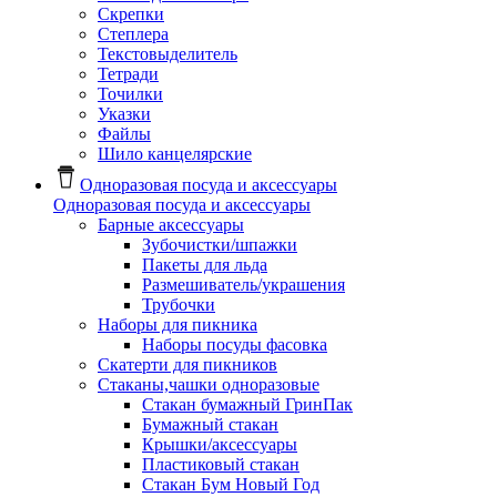
Скрепки
Степлера
Текстовыделитель
Тетради
Точилки
Указки
Файлы
Шило канцелярские
Одноразовая посуда и аксессуары
Одноразовая посуда и аксессуары
Барные аксессуары
Зубочистки/шпажки
Пакеты для льда
Размешиватель/украшения
Трубочки
Наборы для пикника
Наборы посуды фасовка
Скатерти для пикников
Стаканы,чашки одноразовые
Cтакан бумажный ГринПак
Бумажный стакан
Крышки/аксессуары
Пластиковый стакан
Стакан Бум Новый Год