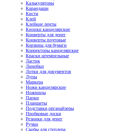
Калькуляторы
Карандаши
Кисти
Клей
Клейкие ленты
Кнопки канцелярские
Конверты для денег
Конверты почтовые
Корзины для бумаги
Корректоры канцелярские
Краски штемпельные
Ластик
Линейки
Лотки для документов
Лупы
Маркера
Ножи канцелярские
Ножницы
Папки
Планшеты
Подставки,органайзеры
Пробковые доски
Резинки для денег
Ручки
Скобы для степлера