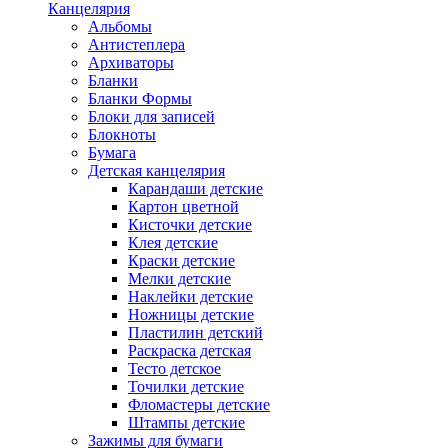
Канцелярия
Альбомы
Антистеплера
Архиваторы
Бланки
Бланки Формы
Блоки для записей
Блокноты
Бумага
Детская канцелярия
Карандаши детские
Картон цветной
Кисточки детские
Клея детские
Краски детские
Мелки детские
Наклейки детские
Ножницы детские
Пластилин детский
Раскраска детская
Тесто детское
Точилки детские
Фломастеры детские
Штампы детские
Зажимы для бумаги