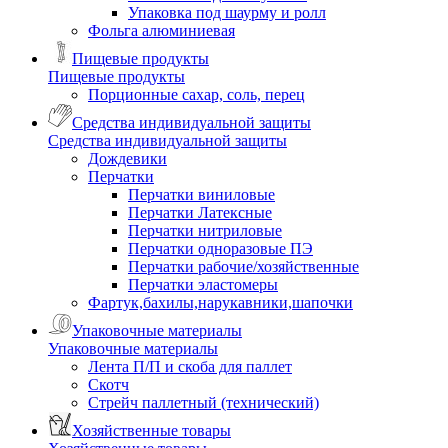
Упаковка под шаурму и ролл
Фольга алюминиевая
Пищевые продукты
Пищевые продукты
Порционные сахар, соль, перец
Средства индивидуальной защиты
Средства индивидуальной защиты
Дождевики
Перчатки
Перчатки виниловые
Перчатки Латексные
Перчатки нитриловые
Перчатки одноразовые ПЭ
Перчатки рабочие/хозяйственные
Перчатки эластомеры
Фартук,бахилы,нарукавники,шапочки
Упаковочные материалы
Упаковочные материалы
Лента П/П и скоба для паллет
Скотч
Стрейч паллетный (технический)
Хозяйственные товары