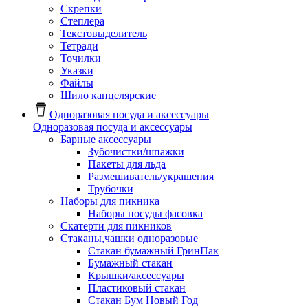
Скрепки
Степлера
Текстовыделитель
Тетради
Точилки
Указки
Файлы
Шило канцелярские
Одноразовая посуда и аксессуары
Одноразовая посуда и аксессуары
Барные аксессуары
Зубочистки/шпажки
Пакеты для льда
Размешиватель/украшения
Трубочки
Наборы для пикника
Наборы посуды фасовка
Скатерти для пикников
Стаканы,чашки одноразовые
Cтакан бумажный ГринПак
Бумажный стакан
Крышки/аксессуары
Пластиковый стакан
Стакан Бум Новый Год