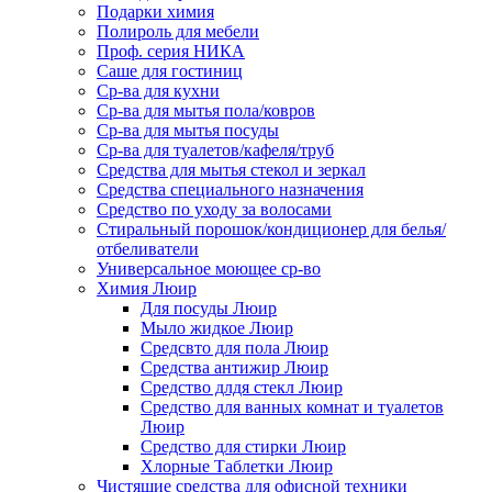
Подарки химия
Полироль для мебели
Проф. серия НИКА
Саше для гостиниц
Ср-ва для кухни
Ср-ва для мытья пола/ковров
Ср-ва для мытья посуды
Ср-ва для туалетов/кафеля/труб
Средства для мытья стекол и зеркал
Средства специального назначения
Средство по уходу за волосами
Стиральный порошок/кондиционер для белья/
отбеливатели
Универсальное моющее ср-во
Химия Люир
Для посуды Люир
Мыло жидкое Люир
Средсвто для пола Люир
Средства антижир Люир
Средство длдя стекл Люир
Средство для ванных комнат и туалетов
Люир
Средство для стирки Люир
Хлорные Таблетки Люир
Чистящие средства для офисной техники