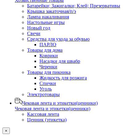
Хозяйственные товары
Батарейки; Зажигалки; Клей; Презервативы
Крышка закаточная/п/э
Лампа накаливания
Настольные игры
Новый год
Свечи
Средства для ухода за обувью
ПАРЛО
Товары для дома
Коврики
Насадки для швабр
Черенки
Товары для пикника
Жидкость для розжига
Спички
Уголь
Электротовары
Чековая лента и этикетки(ценники)
Чековая лента и этикетки(ценники)
Кассовая лента
Ценник (этикетка)
×