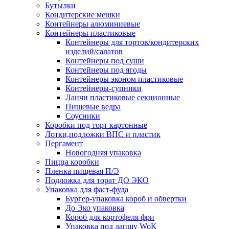
Бутылки
Кондитерские мешки
Контейнеры алюминиевые
Контейнеры пластиковые
Контейнеры для тортов/кондитерских
изделий/салатов
Контейнеры под суши
Контейнеры под ягоды
Контейнеры эконом пластиковые
Контейнеры-супники
Ланчи пластиковые секционные
Пищевые ведра
Соусники
Коробки под торт картонные
Лотки,подложки ВПС и пластик
Пергамент
Новогодняя упаковка
Пицца коробки
Пленка пищевая П/Э
Подложка для торат ДО ЭКО
Упаковка для фаст-фуда
Бургер-упаковка короб и обвертки
До Эко упаковка
Короб для кортофеля фри
Упаковка под лапшу WoK