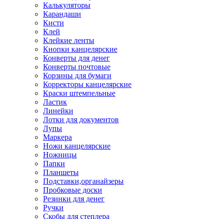
Калькуляторы
Карандаши
Кисти
Клей
Клейкие ленты
Кнопки канцелярские
Конверты для денег
Конверты почтовые
Корзины для бумаги
Корректоры канцелярские
Краски штемпельные
Ластик
Линейки
Лотки для документов
Лупы
Маркера
Ножи канцелярские
Ножницы
Папки
Планшеты
Подставки,органайзеры
Пробковые доски
Резинки для денег
Ручки
Скобы для степлера