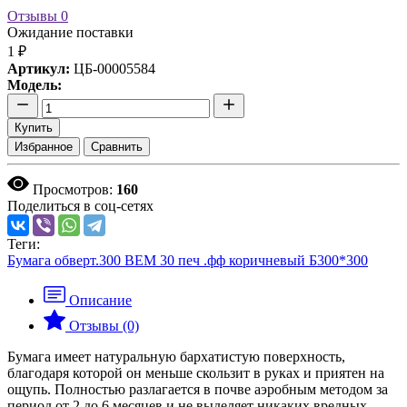
Отзывы
0
Ожидание поставки
1 ₽
Артикул:
ЦБ-00005584
Модель:
Купить
Избранное
Сравнить
Просмотров:
160
Поделиться в соц-сетях
Теги:
Бумага обверт.300 ВЕМ 30 печ .фф коричневый Б300*300
Описание
Отзывы (0)
Бумага имеет натуральную бархатистую поверхность,
благодаря которой он меньше скользит в руках и приятен на
ощупь. Полностью разлагается в почве аэробным методом за
период от 2 до 6 месяцев и не выделяет никаких вредных