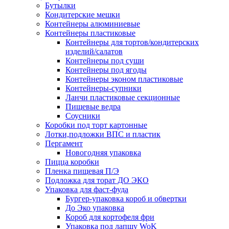
Бутылки
Кондитерские мешки
Контейнеры алюминиевые
Контейнеры пластиковые
Контейнеры для тортов/кондитерских
изделий/салатов
Контейнеры под суши
Контейнеры под ягоды
Контейнеры эконом пластиковые
Контейнеры-супники
Ланчи пластиковые секционные
Пищевые ведра
Соусники
Коробки под торт картонные
Лотки,подложки ВПС и пластик
Пергамент
Новогодняя упаковка
Пицца коробки
Пленка пищевая П/Э
Подложка для торат ДО ЭКО
Упаковка для фаст-фуда
Бургер-упаковка короб и обвертки
До Эко упаковка
Короб для кортофеля фри
Упаковка под лапшу WoK