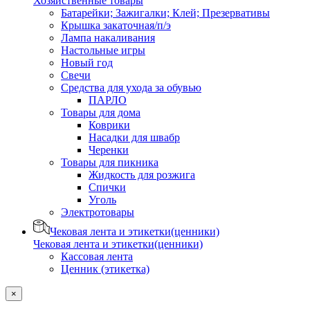
Хозяйственные товары
Батарейки; Зажигалки; Клей; Презервативы
Крышка закаточная/п/э
Лампа накаливания
Настольные игры
Новый год
Свечи
Средства для ухода за обувью
ПАРЛО
Товары для дома
Коврики
Насадки для швабр
Черенки
Товары для пикника
Жидкость для розжига
Спички
Уголь
Электротовары
Чековая лента и этикетки(ценники)
Чековая лента и этикетки(ценники)
Кассовая лента
Ценник (этикетка)
×