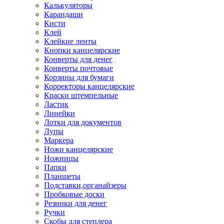
Калькуляторы
Карандаши
Кисти
Клей
Клейкие ленты
Кнопки канцелярские
Конверты для денег
Конверты почтовые
Корзины для бумаги
Корректоры канцелярские
Краски штемпельные
Ластик
Линейки
Лотки для документов
Лупы
Маркера
Ножи канцелярские
Ножницы
Папки
Планшеты
Подставки,органайзеры
Пробковые доски
Резинки для денег
Ручки
Скобы для степлера