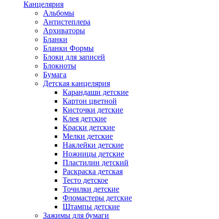
Канцелярия
Альбомы
Антистеплера
Архиваторы
Бланки
Бланки Формы
Блоки для записей
Блокноты
Бумага
Детская канцелярия
Карандаши детские
Картон цветной
Кисточки детские
Клея детские
Краски детские
Мелки детские
Наклейки детские
Ножницы детские
Пластилин детский
Раскраска детская
Тесто детское
Точилки детские
Фломастеры детские
Штампы детские
Зажимы для бумаги