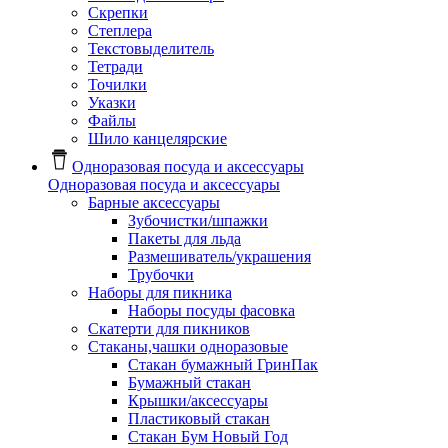
Скрепки
Степлера
Текстовыделитель
Тетради
Точилки
Указки
Файлы
Шило канцелярские
Одноразовая посуда и аксессуары
Одноразовая посуда и аксессуары
Барные аксессуары
Зубочистки/шпажки
Пакеты для льда
Размешиватель/украшения
Трубочки
Наборы для пикника
Наборы посуды фасовка
Скатерти для пикников
Стаканы,чашки одноразовые
Cтакан бумажный ГринПак
Бумажный стакан
Крышки/аксессуары
Пластиковый стакан
Стакан Бум Новый Год