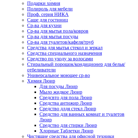
Подарки химия
Полироль для мебели
Проф. серия НИКА
Саше для гостиниц
Ср-ва для кухни
Ср-ва для мытья пола/ковров
Ср-ва для мытья посуды
Ср-ва для туалетов/кафеля/труб
Средства для мытья стекол и зеркал
Средства специального назначения
Средство по уходу за волосами
Стиральный порошок/кондиционер для белья/
отбеливатели
Универсальное моющее ср-во
Химия Люир
Для посуды Люир
Мыло жидкое Люир
Средсвто для пола Люир
Средства антижир Люир
Средство длдя стекл Люир
Средство для ванных комнат и туалетов
Люир
Средство для стирки Люир
Хлорные Таблетки Люир
Чистящие средства для офисной техники