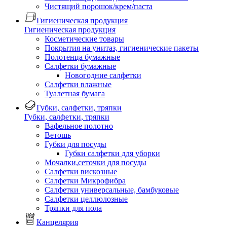
Чистящий порошок/крем/паста
Гигиеническая продукция
Гигиеническая продукция
Косметические товары
Покрытия на унитаз, гигиенические пакеты
Полотенца бумажные
Салфетки бумажные
Новогодние салфетки
Салфетки влажные
Туалетная бумага
Губки, салфетки, тряпки
Губки, салфетки, тряпки
Вафельное полотно
Ветошь
Губки для посуды
Губки салфетки для уборки
Мочалки,сеточки для посуды
Салфетки вискозные
Салфетки Микрофибра
Салфетки универсальные, бамбуковые
Салфетки целлюлозные
Тряпки для пола
Канцелярия