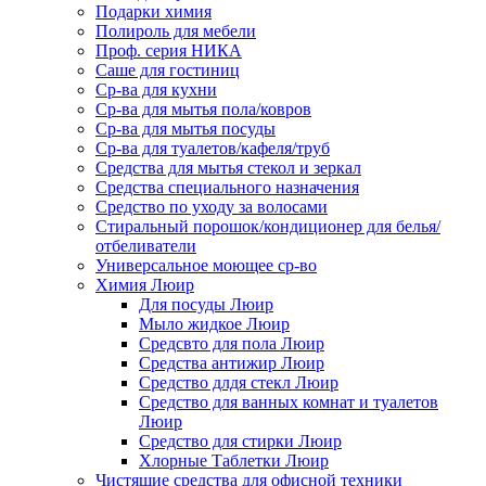
Подарки химия
Полироль для мебели
Проф. серия НИКА
Саше для гостиниц
Ср-ва для кухни
Ср-ва для мытья пола/ковров
Ср-ва для мытья посуды
Ср-ва для туалетов/кафеля/труб
Средства для мытья стекол и зеркал
Средства специального назначения
Средство по уходу за волосами
Стиральный порошок/кондиционер для белья/
отбеливатели
Универсальное моющее ср-во
Химия Люир
Для посуды Люир
Мыло жидкое Люир
Средсвто для пола Люир
Средства антижир Люир
Средство длдя стекл Люир
Средство для ванных комнат и туалетов
Люир
Средство для стирки Люир
Хлорные Таблетки Люир
Чистящие средства для офисной техники