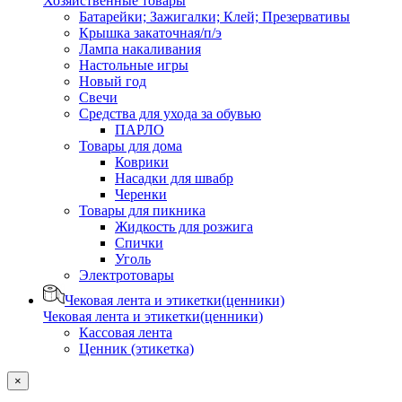
Хозяйственные товары
Батарейки; Зажигалки; Клей; Презервативы
Крышка закаточная/п/э
Лампа накаливания
Настольные игры
Новый год
Свечи
Средства для ухода за обувью
ПАРЛО
Товары для дома
Коврики
Насадки для швабр
Черенки
Товары для пикника
Жидкость для розжига
Спички
Уголь
Электротовары
Чековая лента и этикетки(ценники)
Чековая лента и этикетки(ценники)
Кассовая лента
Ценник (этикетка)
×