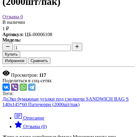
(2000шт/пак)
Отзывы
0
В наличии
1 ₽
Артикул:
ЦБ-00006108
Модель:
Купить
Избранное
Сравнить
Просмотров:
117
Поделиться в соц-сетях
Теги:
ДоЭко бумажные уголки под сэндвичи SANDWICH BAG S
140х145*60 Патичерри (2000шт/пак)
Описание
Отзывы (0)
Жиро и влаго устойчивая бумага Минимум места при