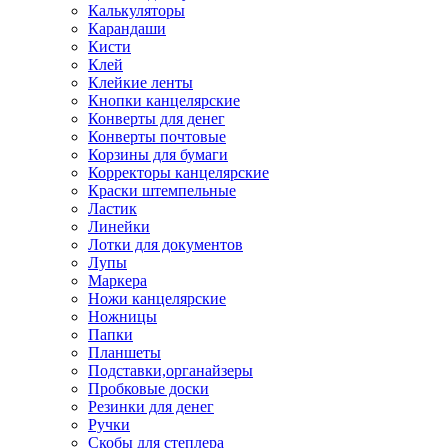
Калькуляторы
Карандаши
Кисти
Клей
Клейкие ленты
Кнопки канцелярские
Конверты для денег
Конверты почтовые
Корзины для бумаги
Корректоры канцелярские
Краски штемпельные
Ластик
Линейки
Лотки для документов
Лупы
Маркера
Ножи канцелярские
Ножницы
Папки
Планшеты
Подставки,органайзеры
Пробковые доски
Резинки для денег
Ручки
Скобы для степлера