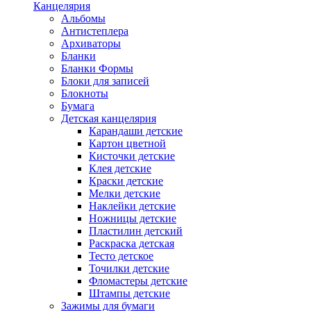
Канцелярия
Альбомы
Антистеплера
Архиваторы
Бланки
Бланки Формы
Блоки для записей
Блокноты
Бумага
Детская канцелярия
Карандаши детские
Картон цветной
Кисточки детские
Клея детские
Краски детские
Мелки детские
Наклейки детские
Ножницы детские
Пластилин детский
Раскраска детская
Тесто детское
Точилки детские
Фломастеры детские
Штампы детские
Зажимы для бумаги