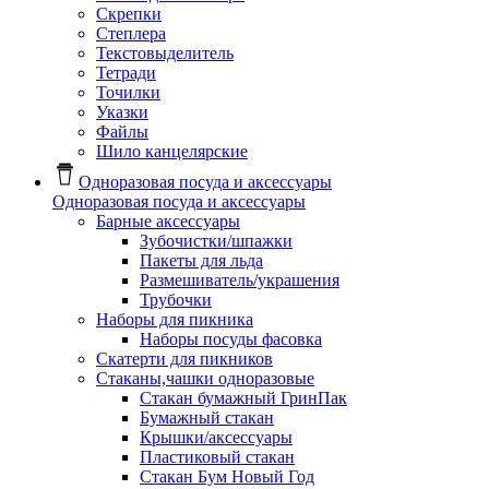
Скрепки
Степлера
Текстовыделитель
Тетради
Точилки
Указки
Файлы
Шило канцелярские
Одноразовая посуда и аксессуары
Одноразовая посуда и аксессуары
Барные аксессуары
Зубочистки/шпажки
Пакеты для льда
Размешиватель/украшения
Трубочки
Наборы для пикника
Наборы посуды фасовка
Скатерти для пикников
Стаканы,чашки одноразовые
Cтакан бумажный ГринПак
Бумажный стакан
Крышки/аксессуары
Пластиковый стакан
Стакан Бум Новый Год