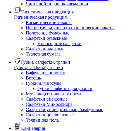
Чистящий порошок/крем/паста
Гигиеническая продукция
Гигиеническая продукция
Косметические товары
Покрытия на унитаз, гигиенические пакеты
Полотенца бумажные
Салфетки бумажные
Новогодние салфетки
Салфетки влажные
Туалетная бумага
Губки, салфетки, тряпки
Губки, салфетки, тряпки
Вафельное полотно
Ветошь
Губки для посуды
Губки салфетки для уборки
Мочалки,сеточки для посуды
Салфетки вискозные
Салфетки Микрофибра
Салфетки универсальные, бамбуковые
Салфетки целлюлозные
Тряпки для пола
Канцелярия