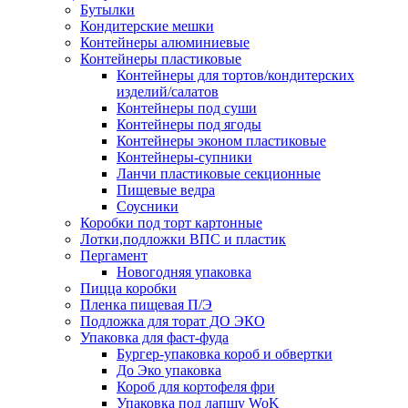
Бутылки
Кондитерские мешки
Контейнеры алюминиевые
Контейнеры пластиковые
Контейнеры для тортов/кондитерских
изделий/салатов
Контейнеры под суши
Контейнеры под ягоды
Контейнеры эконом пластиковые
Контейнеры-супники
Ланчи пластиковые секционные
Пищевые ведра
Соусники
Коробки под торт картонные
Лотки,подложки ВПС и пластик
Пергамент
Новогодняя упаковка
Пицца коробки
Пленка пищевая П/Э
Подложка для торат ДО ЭКО
Упаковка для фаст-фуда
Бургер-упаковка короб и обвертки
До Эко упаковка
Короб для кортофеля фри
Упаковка под лапшу WoK