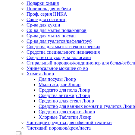
Подарки химия
Полироль для мебели
Проф. серия НИКА
Саше для гостиниц
Ср-ва для кухни
Ср-ва для мытья пола/ковров
Ср-ва для мытья посуды
Ср-ва для туалетов/кафеля/труб
Средства для мытья стекол и зеркал
Средства специального назначения
Средство по уходу за волосами
Стиральный порошок/кондиционер для белья/отбел
Универсальное моющее ср-во
Химия Люир
Для посуды Люир
Мыло жидкое Люир
Средсвто для пола Люир
Средства антижир Люир
Средство длдя стекл Люир
Средство для ванных комнат и туалетов Люир
Средство для стирки Люир
Хлорные Таблетки Люир
Чистящие средства для офисной техники
Чистящий порошок/крем/паста