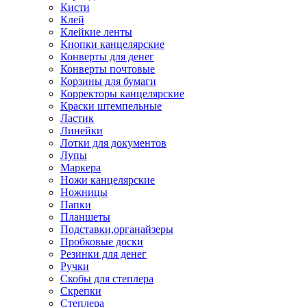
Кисти
Клей
Клейкие ленты
Кнопки канцелярские
Конверты для денег
Конверты почтовые
Корзины для бумаги
Корректоры канцелярские
Краски штемпельные
Ластик
Линейки
Лотки для документов
Лупы
Маркера
Ножи канцелярские
Ножницы
Папки
Планшеты
Подставки,органайзеры
Пробковые доски
Резинки для денег
Ручки
Скобы для степлера
Скрепки
Степлера