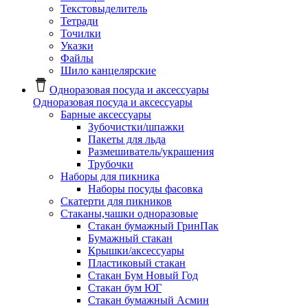
Текстовыделитель
Тетради
Точилки
Указки
Файлы
Шило канцелярские
Одноразовая посуда и аксессуары
Одноразовая посуда и аксессуары
Барные аксессуары
Зубочистки/шпажки
Пакеты для льда
Размешиватель/украшения
Трубочки
Наборы для пикника
Наборы посуды фасовка
Скатерти для пикников
Стаканы,чашки одноразовые
Cтакан бумажный ГринПак
Бумажный стакан
Крышки/аксессуары
Пластиковый стакан
Стакан Бум Новый Год
Стакан бум ЮГ
Стакан бумажный Асмин