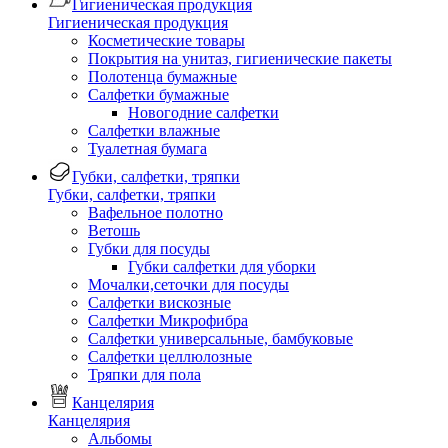
Гигиеническая продукция
Гигиеническая продукция
Косметические товары
Покрытия на унитаз, гигиенические пакеты
Полотенца бумажные
Салфетки бумажные
Новогодние салфетки
Салфетки влажные
Туалетная бумага
Губки, салфетки, тряпки
Губки, салфетки, тряпки
Вафельное полотно
Ветошь
Губки для посуды
Губки салфетки для уборки
Мочалки,сеточки для посуды
Салфетки вискозные
Салфетки Микрофибра
Салфетки универсальные, бамбуковые
Салфетки целлюлозные
Тряпки для пола
Канцелярия
Канцелярия
Альбомы