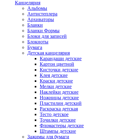
Канцелярия
Альбомы
Антистеплера
Архиваторы
Бланки
Бланки Формы
Блоки для записей
Блокноты
Бумага
Детская канцелярия
Карандаши детские
Картон цветной
Кисточки детские
Клея детские
Краски детские
Мелки детские
Наклейки детские
Ножницы детские
Пластилин детский
Раскраска детская
Тесто детское
Точилки детские
Фломастеры детские
Штампы детские
Зажимы для бумаги