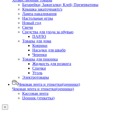
Хозяйственные товары
Батарейки; Зажигалки; Клей; Презервативы
Крышка закаточная/п/э
Лампа накаливания
Настольные игры
Новый год
Свечи
Средства для ухода за обувью
ПАРЛО
Товары для дома
Коврики
Насадки для швабр
Черенки
Товары для пикника
Жидкость для розжига
Спички
Уголь
Электротовары
Чековая лента и этикетки(ценники)
Чековая лента и этикетки(ценники)
Кассовая лента
Ценник (этикетка)
×