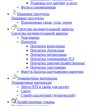
Упаковка под шаурму и ролл
Фольга алюминиевая
Пищевые продукты
Пищевые продукты
Порционные сахар, соль, перец
Средства индивидуальной защиты
Средства индивидуальной защиты
Дождевики
Перчатки
Перчатки виниловые
Перчатки Латексные
Перчатки нитриловые
Перчатки одноразовые ПЭ
Перчатки рабочие/хозяйственные
Перчатки эластомеры
Фартук,бахилы,нарукавники,шапочки
Упаковочные материалы
Упаковочные материалы
Лента П/П и скоба для паллет
Скотч
Стрейч паллетный (технический)
Хозяйственные товары