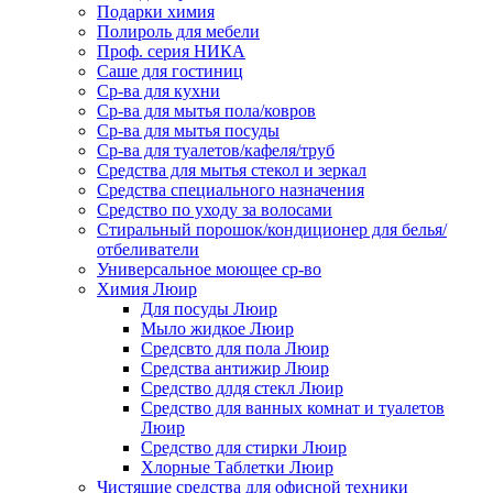
Подарки химия
Полироль для мебели
Проф. серия НИКА
Саше для гостиниц
Ср-ва для кухни
Ср-ва для мытья пола/ковров
Ср-ва для мытья посуды
Ср-ва для туалетов/кафеля/труб
Средства для мытья стекол и зеркал
Средства специального назначения
Средство по уходу за волосами
Стиральный порошок/кондиционер для белья/
отбеливатели
Универсальное моющее ср-во
Химия Люир
Для посуды Люир
Мыло жидкое Люир
Средсвто для пола Люир
Средства антижир Люир
Средство длдя стекл Люир
Средство для ванных комнат и туалетов
Люир
Средство для стирки Люир
Хлорные Таблетки Люир
Чистящие средства для офисной техники