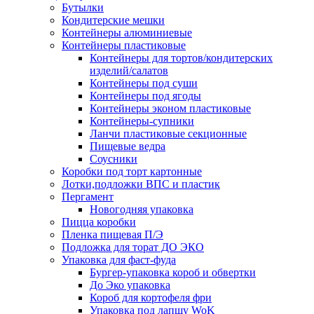
Бутылки
Кондитерские мешки
Контейнеры алюминиевые
Контейнеры пластиковые
Контейнеры для тортов/кондитерских
изделий/салатов
Контейнеры под суши
Контейнеры под ягоды
Контейнеры эконом пластиковые
Контейнеры-супники
Ланчи пластиковые секционные
Пищевые ведра
Соусники
Коробки под торт картонные
Лотки,подложки ВПС и пластик
Пергамент
Новогодняя упаковка
Пицца коробки
Пленка пищевая П/Э
Подложка для торат ДО ЭКО
Упаковка для фаст-фуда
Бургер-упаковка короб и обвертки
До Эко упаковка
Короб для кортофеля фри
Упаковка под лапшу WoK