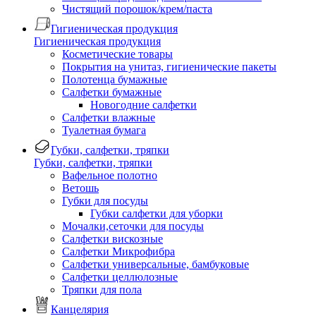
Чистящий порошок/крем/паста
Гигиеническая продукция
Гигиеническая продукция
Косметические товары
Покрытия на унитаз, гигиенические пакеты
Полотенца бумажные
Салфетки бумажные
Новогодние салфетки
Салфетки влажные
Туалетная бумага
Губки, салфетки, тряпки
Губки, салфетки, тряпки
Вафельное полотно
Ветошь
Губки для посуды
Губки салфетки для уборки
Мочалки,сеточки для посуды
Салфетки вискозные
Салфетки Микрофибра
Салфетки универсальные, бамбуковые
Салфетки целлюлозные
Тряпки для пола
Канцелярия