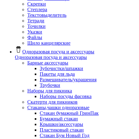
Скрепки
Степлера
Текстовыделитель
Тетради
Точилки
Указки
Файлы
Шило канцелярские
Одноразовая посуда и аксессуары
Одноразовая посуда и аксессуары
Барные аксессуары
Зубочистки/шпажки
Пакеты для льда
Размешиватель/украшения
Трубочки
Наборы для пикника
Наборы посуды фасовка
Скатерти для пикников
Стаканы,чашки одноразовые
Cтакан бумажный ГринПак
Бумажный стакан
Крышки/аксессуары
Пластиковый стакан
Стакан Бум Новый Год