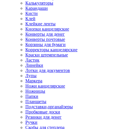
Калькуляторы
Карандаши
Кисти
Клей
Клейкие ленты
Кнопки канцелярские
Конверты для денег
Конверты почтовые
Корзины для бумаги
Корректоры канцелярские
Краски штемпельные
Ластик
Линейки
Лотки для документов
Лупы
Маркера
Ножи канцелярские
Ножницы
Папки
Планшеты
Подставки,органайзеры
Пробковые доски
Резинки для денег
Ручки
Скобы для степлера