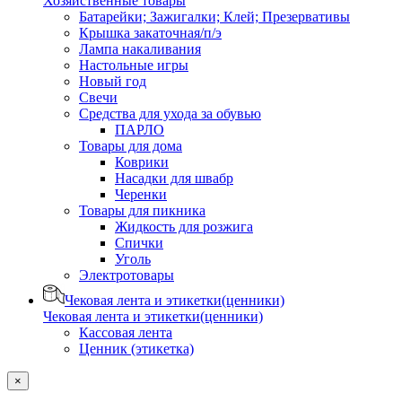
Хозяйственные товары
Батарейки; Зажигалки; Клей; Презервативы
Крышка закаточная/п/э
Лампа накаливания
Настольные игры
Новый год
Свечи
Средства для ухода за обувью
ПАРЛО
Товары для дома
Коврики
Насадки для швабр
Черенки
Товары для пикника
Жидкость для розжига
Спички
Уголь
Электротовары
Чековая лента и этикетки(ценники)
Чековая лента и этикетки(ценники)
Кассовая лента
Ценник (этикетка)
×