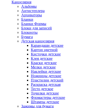
Канцелярия
Альбомы
Антистеплера
Архиваторы
Бланки
Бланки Формы
Блоки для записей
Блокноты
Бумага
Детская канцелярия
Карандаши детские
Картон цветной
Кисточки детские
Клея детские
Краски детские
Мелки детские
Наклейки детские
Ножницы детские
Пластилин детский
Раскраска детская
Тесто детское
Точилки детские
Фломастеры детские
Штампы детские
Зажимы для бумаги