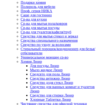
Подарки химия
Полироль для мебели
Проф. серия НИКА
Саше для гостиниц
Ср-ва для кухни
Ср-ва для мытья пола/ковров
Ср-ва для мытья посуды
Ср-ва для туалетов/кафеля/труб
Средства для мытья стекол и зеркал
Средства специального назначения
Средство по уходу за волосами
Стиральный порошок/кондиционер для белья/
отбеливатели
Универсальное моющее ср-во
Химия Люир
Для посуды Люир
Мыло жидкое Люир
Средсвто для пола Люир
Средства антижир Люир
Средство длдя стекл Люир
Средство для ванных комнат и туалетов
Люир
Средство для стирки Люир
Хлорные Таблетки Люир
Чистящие средства для офисной техники