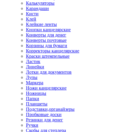
Калькуляторы
Карандаши
Кисти
Клей
Клейкие ленты
Кнопки канцелярские
Конверты для денег
Конверты почтовые
Корзины для бумаги
Корректоры канцелярские
Краски штемпельные
Ластик
Линейки
Лотки для документов
Лупы
Маркера
Ножи канцелярские
Ножницы
Папки
Планшеты
Подставки,органайзеры
Пробковые доски
Резинки для денег
Ручки
Скобы для степлера