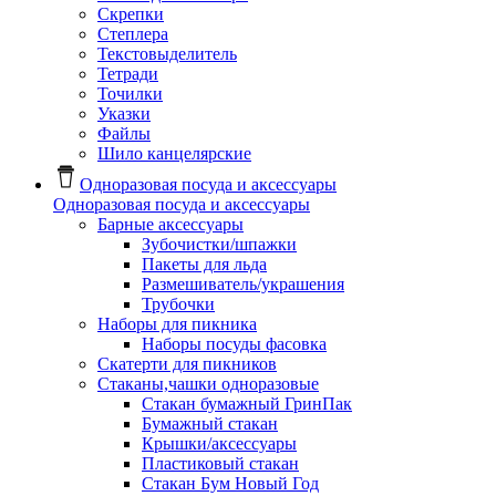
Скрепки
Степлера
Текстовыделитель
Тетради
Точилки
Указки
Файлы
Шило канцелярские
Одноразовая посуда и аксессуары
Одноразовая посуда и аксессуары
Барные аксессуары
Зубочистки/шпажки
Пакеты для льда
Размешиватель/украшения
Трубочки
Наборы для пикника
Наборы посуды фасовка
Скатерти для пикников
Стаканы,чашки одноразовые
Cтакан бумажный ГринПак
Бумажный стакан
Крышки/аксессуары
Пластиковый стакан
Стакан Бум Новый Год