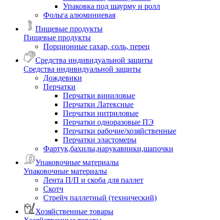
Упаковка под шаурму и ролл
Фольга алюминиевая
Пищевые продукты
Пищевые продукты
Порционные сахар, соль, перец
Средства индивидуальной защиты
Средства индивидуальной защиты
Дождевики
Перчатки
Перчатки виниловые
Перчатки Латексные
Перчатки нитриловые
Перчатки одноразовые ПЭ
Перчатки рабочие/хозяйственные
Перчатки эластомеры
Фартук,бахилы,нарукавники,шапочки
Упаковочные материалы
Упаковочные материалы
Лента П/П и скоба для паллет
Скотч
Стрейч паллетный (технический)
Хозяйственные товары