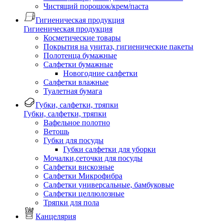
Чистящий порошок/крем/паста
Гигиеническая продукция
Гигиеническая продукция
Косметические товары
Покрытия на унитаз, гигиенические пакеты
Полотенца бумажные
Салфетки бумажные
Новогодние салфетки
Салфетки влажные
Туалетная бумага
Губки, салфетки, тряпки
Губки, салфетки, тряпки
Вафельное полотно
Ветошь
Губки для посуды
Губки салфетки для уборки
Мочалки,сеточки для посуды
Салфетки вискозные
Салфетки Микрофибра
Салфетки универсальные, бамбуковые
Салфетки целлюлозные
Тряпки для пола
Канцелярия