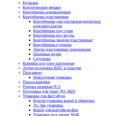
Бутылки
Кондитерские мешки
Контейнеры алюминиевые
Контейнеры пластиковые
Контейнеры для тортов/кондитерских
изделий/салатов
Контейнеры под суши
Контейнеры под ягоды
Контейнеры эконом пластиковые
Контейнеры-супники
Ланчи пластиковые секционные
Пищевые ведра
Соусники
Коробки под торт картонные
Лотки,подложки ВПС и пластик
Пергамент
Новогодняя упаковка
Пицца коробки
Пленка пищевая П/Э
Подложка для торат ДО ЭКО
Упаковка для фаст-фуда
Бургер-упаковка короб и обвертки
До Эко упаковка
Короб для кортофеля фри
Упаковка под лапшу WoK