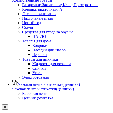
Хозяйственные товары
Батарейки; Зажигалки; Клей; Презервативы
Крышка закаточная/п/э
Лампа накаливания
Настольные игры
Новый год
Свечи
Средства для ухода за обувью
ПАРЛО
Товары для дома
Коврики
Насадки для швабр
Черенки
Товары для пикника
Жидкость для розжига
Спички
Уголь
Электротовары
Чековая лента и этикетки(ценники)
Чековая лента и этикетки(ценники)
Кассовая лента
Ценник (этикетка)
×