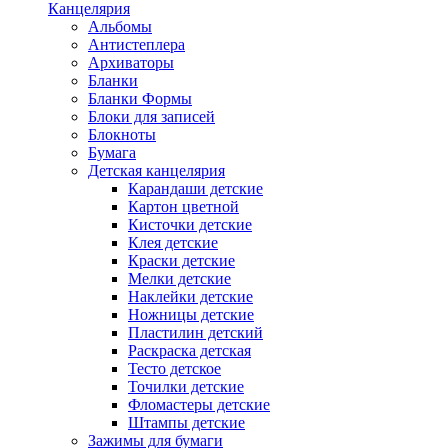
Канцелярия
Альбомы
Антистеплера
Архиваторы
Бланки
Бланки Формы
Блоки для записей
Блокноты
Бумага
Детская канцелярия
Карандаши детские
Картон цветной
Кисточки детские
Клея детские
Краски детские
Мелки детские
Наклейки детские
Ножницы детские
Пластилин детский
Раскраска детская
Тесто детское
Точилки детские
Фломастеры детские
Штампы детские
Зажимы для бумаги