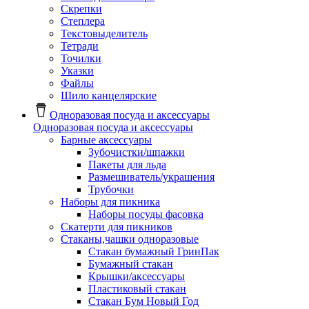
Скрепки
Степлера
Текстовыделитель
Тетради
Точилки
Указки
Файлы
Шило канцелярские
Одноразовая посуда и аксессуары
Одноразовая посуда и аксессуары
Барные аксессуары
Зубочистки/шпажки
Пакеты для льда
Размешиватель/украшения
Трубочки
Наборы для пикника
Наборы посуды фасовка
Скатерти для пикников
Стаканы,чашки одноразовые
Cтакан бумажный ГринПак
Бумажный стакан
Крышки/аксессуары
Пластиковый стакан
Стакан Бум Новый Год