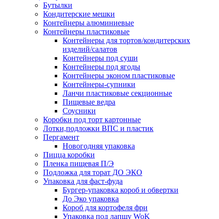
Бутылки
Кондитерские мешки
Контейнеры алюминиевые
Контейнеры пластиковые
Контейнеры для тортов/кондитерских
изделий/салатов
Контейнеры под суши
Контейнеры под ягоды
Контейнеры эконом пластиковые
Контейнеры-супники
Ланчи пластиковые секционные
Пищевые ведра
Соусники
Коробки под торт картонные
Лотки,подложки ВПС и пластик
Пергамент
Новогодняя упаковка
Пицца коробки
Пленка пищевая П/Э
Подложка для торат ДО ЭКО
Упаковка для фаст-фуда
Бургер-упаковка короб и обвертки
До Эко упаковка
Короб для кортофеля фри
Упаковка под лапшу WoK