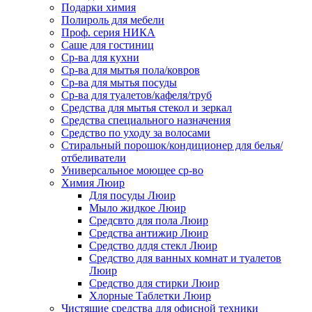
Подарки химия
Полироль для мебели
Проф. серия НИКА
Саше для гостиниц
Ср-ва для кухни
Ср-ва для мытья пола/ковров
Ср-ва для мытья посуды
Ср-ва для туалетов/кафеля/труб
Средства для мытья стекол и зеркал
Средства специального назначения
Средство по уходу за волосами
Стиральный порошок/кондиционер для белья/
отбеливатели
Универсальное моющее ср-во
Химия Люир
Для посуды Люир
Мыло жидкое Люир
Средсвто для пола Люир
Средства антижир Люир
Средство длдя стекл Люир
Средство для ванных комнат и туалетов
Люир
Средство для стирки Люир
Хлорные Таблетки Люир
Чистящие средства для офисной техники