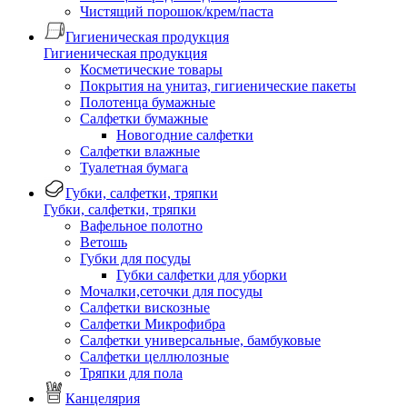
Чистящий порошок/крем/паста
Гигиеническая продукция
Гигиеническая продукция
Косметические товары
Покрытия на унитаз, гигиенические пакеты
Полотенца бумажные
Салфетки бумажные
Новогодние салфетки
Салфетки влажные
Туалетная бумага
Губки, салфетки, тряпки
Губки, салфетки, тряпки
Вафельное полотно
Ветошь
Губки для посуды
Губки салфетки для уборки
Мочалки,сеточки для посуды
Салфетки вискозные
Салфетки Микрофибра
Салфетки универсальные, бамбуковые
Салфетки целлюлозные
Тряпки для пола
Канцелярия