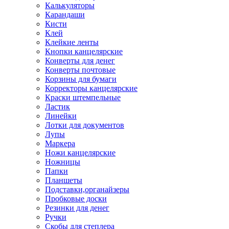
Калькуляторы
Карандаши
Кисти
Клей
Клейкие ленты
Кнопки канцелярские
Конверты для денег
Конверты почтовые
Корзины для бумаги
Корректоры канцелярские
Краски штемпельные
Ластик
Линейки
Лотки для документов
Лупы
Маркера
Ножи канцелярские
Ножницы
Папки
Планшеты
Подставки,органайзеры
Пробковые доски
Резинки для денег
Ручки
Скобы для степлера